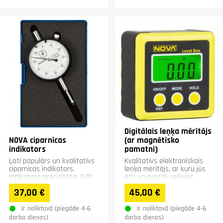
Digitālais leņķa mērītājs
NOVA ciparnīcas
(ar magnētisko
indikators
pamatni)
Ļoti populārs un kvalitatīvs
Kvalitatīvs elektroniskais
ciparnīcas indikators.
leņķa mērītājs, ar kuru jūs
Indikatora precizitāte: 0,01
ātri un precīzi veiksiet
mm.
nepieciešamos mērījumus.
37,00 €
45,00 €
Ir noliktavā (piegāde 4-6
Ir noliktavā (piegāde 4-6
darba dienas)
darba dienas)