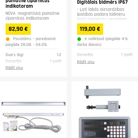
pamatne ciparnīcas
Digitālais bīdmērs IP67
indikatoram
- Ļoti labās aizsardzības
NOVA magnētiskā pamatne
īpašības padara bīdmēru
ciparnīcas indikatoram
īpaši piemērotu prasīgiem
darba apstākļiem. Bīdmērs ir
82,90 €
119,00 €
putekļu &nbsp;...
Pasūtāms – paredzamā
Ir noliktavā (piegāde 4-6
piegāde 28.08. - 04.09.
darba dienas)
Svars (kg)
1.2
Garantija
1 gadā
Garantija
1 gadā
Rādīt visu
Rādīt visu