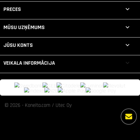

PRECES

MŪSU UZŅĒMUMS

JŪSU KONTS
keyboard_arrow_down
VEIKALA INFORMĀCIJA
© 2026 - Koneita.com / Utec Oy