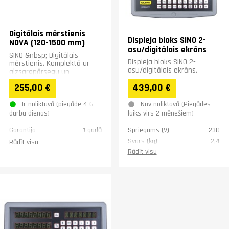
Digitālais mērstienis
Displeja bloks SINO 2-
NOVA (120-1500 mm)
asu/digitālais ekrāns
SINO &nbsp; Digitālais
Displeja bloks SINO 2-
mērstienis. Komplektā ar
asu/digitālais ekrāns.
aizsargpārsegu un
nepieciešamajiem
255,00 €
439,00 €
uzstādīšanas piederumiem.
3 metru kabelis...
Ir noliktavā (piegāde 4-6
Nav noliktavā (Piegādes
darba dienas)
laiks virs 2 mēnešiem)
Garantija
1 gadā
Spriegums (V)
230
Svars (kg)
2,4
Rādīt visu
Garantija
1 gadā
Rādīt visu