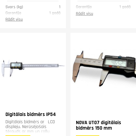
Svars (kg)
1
Garantija
1 gadā
Garantija
1 gadā
Rādīt visu
Rādīt visu
Digitālais bīdmērs IP54
Digitālais bīdmērs ar LCD
NOVA UT07 digitālais
displeju. Nerūsējošais
bīdmērs 150 mm
tērauds ar mm un collu