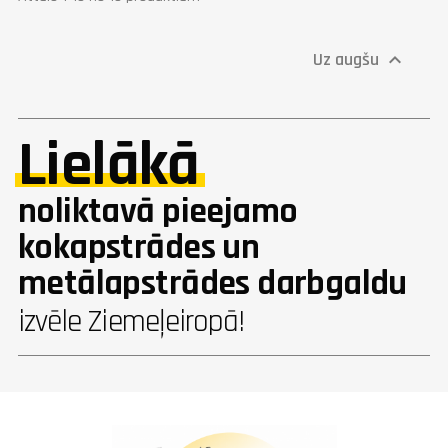
Uz augšu

Lielākā
noliktavā pieejamo
kokapstrādes un
metālapstrādes darbgaldu
izvēle Ziemeļeiropā!