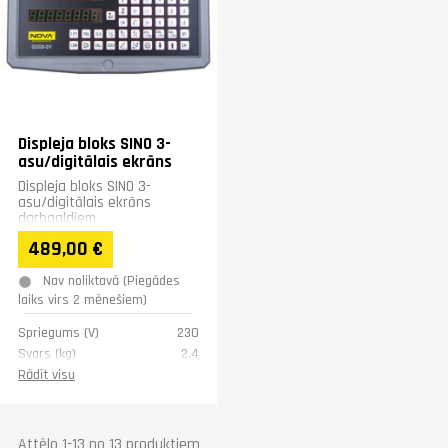
Displeja bloks SINO 3-
asu/digitālais ekrāns
Displeja bloks SINO 3-
asu/digitālais ekrāns
darbgaldiem.
489,00 €
Nav noliktavā (Piegādes
laiks virs 2 mēnešiem)
Spriegums (V)
230
Svars (kg)
2,4
Garantija
1 gadā
Rādīt visu
Attēlo 1-13 no 13 produktiem