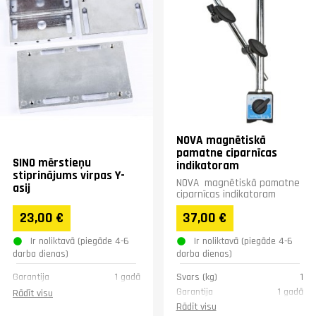
NOVA magnētiskā
pamatne ciparnīcas
SINO mērstieņu
indikatoram
stiprinājums virpas Y-
NOVA magnētiskā pamatne
asij
ciparnīcas indikatoram
23,00 €
37,00 €
Ir noliktavā (piegāde 4-6
Ir noliktavā (piegāde 4-6
darba dienas)
darba dienas)
Garantija
1 gadā
Svars (kg)
1
Garantija
1 gadā
Rādīt visu
Rādīt visu