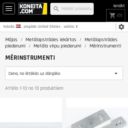
Ienākt
search
shopping_cart
(0)
settings
Valoda:
, piegāde
United States
, valūta:
€
Mājas
Metālapstrādes iekārtas
Metālapstrādes
piederumi
Metāla virpu piederumi
Mērinstrumenti
MĒRINSTRUMENTI

Cena, no lētākās uz dārgāko
Attēlo 1-13 no 13 produktiem