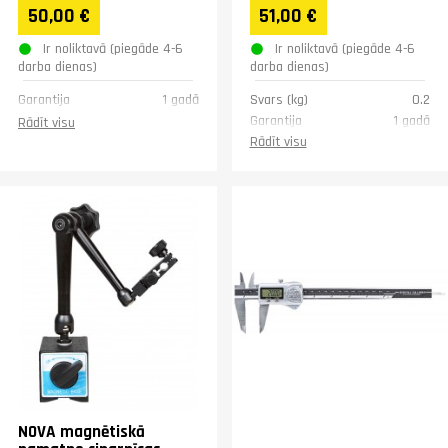
skalu. Aizsardzības klase
50,00 €
51,00 €
IP54 .
Ir noliktavā (piegāde 4-6
Ir noliktavā (piegāde 4-6
darba dienas)
darba dienas)
Garantija
1 gadā
Svars (kg)
0.2
Garantija
1 gadā
Rādīt visu
Rādīt visu
NOVA magnētiskā