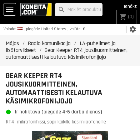
Ienākt
search
shopping_cart
(0)
settings
Valoda:
, piegāde
United States
, valūta:
€
Mājas
Radio komunikacija
LA-puhelimet ja
lisätarvikkeet
Gear Keeper RT4 jousikuormitteinen,
automaattisesti kelautuva käsimikrofonijojo
GEAR KEEPER RT4
JOUSIKUORMITTEINEN,
AUTOMAATTISESTI KELAUTUVA
KÄSIMIKROFONIJOJO
Ir noliktavā (piegāde 4-6 darba dienas)
RT4 mikrofonihissi, sopii kaikille käsimikrofoneille