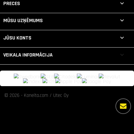

PRECES

MŪSU UZŅĒMUMS

JŪSU KONTS
keyboard_arrow_down
VEIKALA INFORMĀCIJA
© 2026 - Koneita.com / Utec Oy