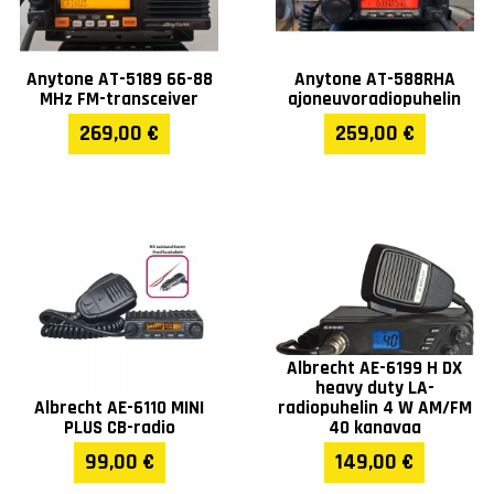
Anytone AT-5189 66-88
Anytone AT-588RHA
MHz FM-transceiver
ajoneuvoradiopuhelin
269,00 €
259,00 €
Albrecht AE-6199 H DX
heavy duty LA-
Albrecht AE-6110 MINI
radiopuhelin 4 W AM/FM
PLUS CB-radio
40 kanavaa
99,00 €
149,00 €