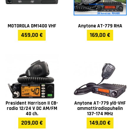
MOTOROLA DM1400 VHF
Anytone AT-779 RHA
459,00 €
169,00 €
President Harrison II CB-
Anytone AT-779 ylä-VHF
radio 12/24 V DC AM/FM
ammattiradiopuhelin
40 ch.
137-174 MHz
209,00 €
149,00 €