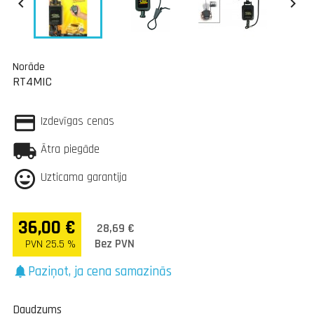


Norāde
RT4MIC
Izdevīgas cenas
Ātra piegāde
Uzticama garantija
36,00 €
28,69 €
Bez PVN
PVN 25.5 %
Paziņot, ja cena samazinās
notifications
Daudzums