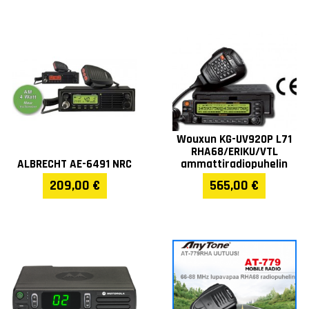
Wouxun KG-UV920P L71
RHA68/ERIKU/VTL
ALBRECHT AE-6491 NRC
ammattiradiopuhelin
209,00 €
565,00 €