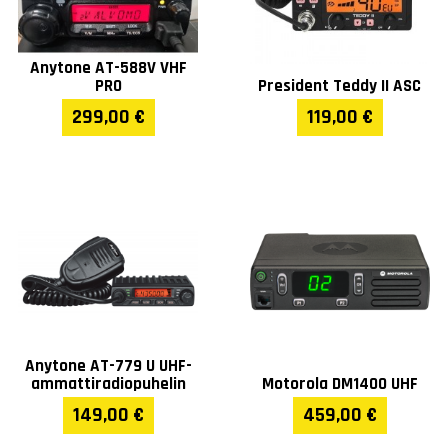
Anytone AT-588V VHF
PRO
President Teddy II ASC
299,00 €
119,00 €
Anytone AT-779 U UHF-
ammattiradiopuhelin
Motorola DM1400 UHF
149,00 €
459,00 €