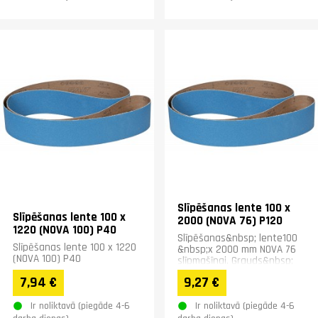
Slīpēšanas lente 100 x
Slīpēšanas lente 100 x
2000 (NOVA 76) P120
1220 (NOVA 100) P40
Slīpēšanas&nbsp; lente100
Slīpēšanas lente 100 x 1220
&nbsp;x 2000 mm NOVA 76
(NOVA 100) P40
slīpmašīnai. Grauds&nbsp;
P80
7,94 €
9,27 €
Ir noliktavā (piegāde 4-6
Ir noliktavā (piegāde 4-6