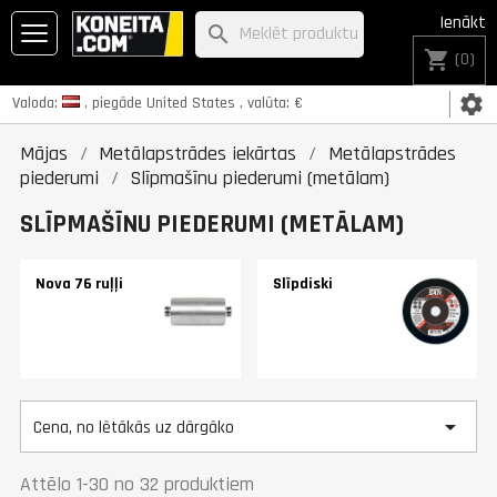
Ienākt
search
shopping_cart
(0)
settings
Valoda:
, piegāde
United States
, valūta:
€
Mājas
Metālapstrādes iekārtas
Metālapstrādes
piederumi
Slīpmašīnu piederumi (metālam)
SLĪPMAŠĪNU PIEDERUMI (METĀLAM)
Nova 76 ruļļi
Slīpdiski

Cena, no lētākās uz dārgāko
Attēlo 1-30 no 32 produktiem