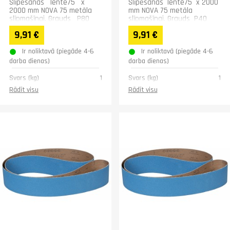
Slīpēšanas lente75 x
Slīpēšanas lente75 x 2000
2000 mm NOVA 75 metāla
mm NOVA 75 metāla
slīpmašīnai. Grauds P80
slīpmašīnai. Grauds P40
9,91 €
9,91 €
Ir noliktavā (piegāde 4-6
Ir noliktavā (piegāde 4-6
darba dienas)
darba dienas)
Svars (kg)
1
Svars (kg)
1
Rādīt visu
Rādīt visu