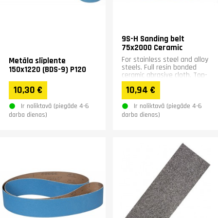
9S-H Sanding belt
75x2000 Ceramic
For stainless steel and alloy
Metāla slīplente
steels. Full resin bonded
150x1220 (BDS-9) P120
ceramic abrasive cloth. Top-
filled H-polyester backing
10,30 €
10,94 €
for very heavy...
Ir noliktavā (piegāde 4-6
Ir noliktavā (piegāde 4-6
darba dienas)
darba dienas)