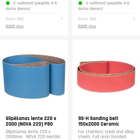
Ir noliktavā (piegāde 4-6
Ir noliktavā (piegāde 4-6
darba dienas)
darba dienas)
Svars (kg)
1
Svars (kg)
1
Rādīt visu
Rādīt visu
Slīpēšanas lente 220 x
9S-H Sanding belt
2000 (NOVA 220) P80
150x2000 Ceramic
Slīpēšanas lente 220 x
For stainless steel and alloy
2000mm NOVA 220 metāla
steels. Full resin bonded