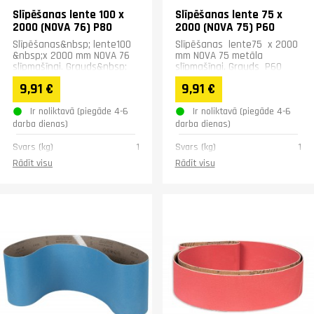
Slīpēšanas lente 100 x
Slīpēšanas lente 75 x
2000 (NOVA 76) P80
2000 (NOVA 75) P60
Slīpēšanas&nbsp; lente100
Slīpēšanas lente75 x 2000
&nbsp;x 2000 mm NOVA 76
mm NOVA 75 metāla
slīpmašīnai. Grauds&nbsp;
slīpmašīnai. Grauds P60
P80
9,91 €
9,91 €
Ir noliktavā (piegāde 4-6
Ir noliktavā (piegāde 4-6
darba dienas)
darba dienas)
Svars (kg)
1
Svars (kg)
1
Rādīt visu
Rādīt visu