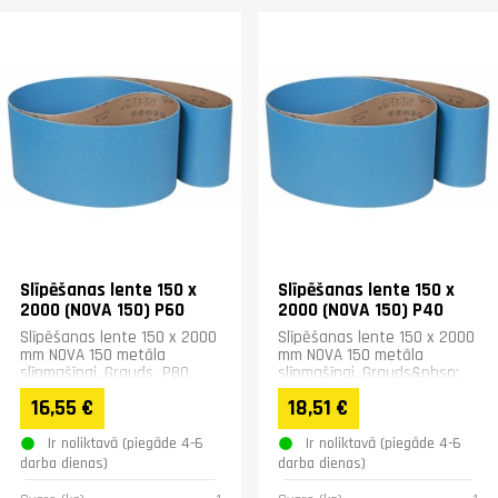
Slīpēšanas lente 150 x
Slīpēšanas lente 150 x
2000 (NOVA 150) P60
2000 (NOVA 150) P40
Slīpēšanas lente 150 x 2000
Slīpēšanas lente 150 x 2000
mm NOVA 150 metāla
mm NOVA 150 metāla
slīpmašīnai. Grauds P80
slīpmašīnai. Grauds&nbsp;
P40
16,55 €
18,51 €
Ir noliktavā (piegāde 4-6
Ir noliktavā (piegāde 4-6
darba dienas)
darba dienas)