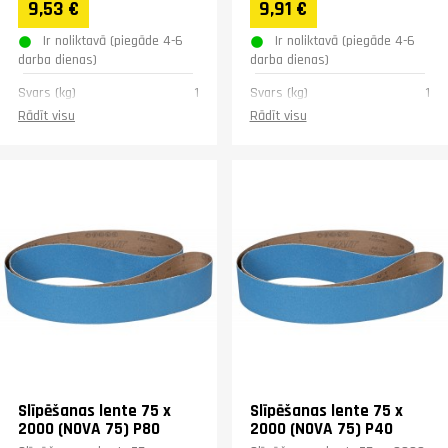
9,53 €
9,91 €
Ir noliktavā (piegāde 4-6
Ir noliktavā (piegāde 4-6
darba dienas)
darba dienas)
Svars (kg)
1
Svars (kg)
1
Rādīt visu
Rādīt visu
Slīpēšanas lente 75 x
Slīpēšanas lente 75 x
2000 (NOVA 75) P80
2000 (NOVA 75) P40