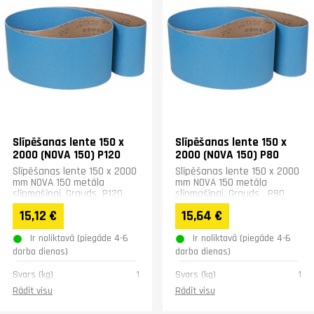
Slīpēšanas lente 150 x
Slīpēšanas lente 150 x
2000 (NOVA 150) P120
2000 (NOVA 150) P80
Slīpēšanas lente 150 x 2000
Slīpēšanas lente 150 x 2000
mm NOVA 150 metāla
mm NOVA 150 metāla
slīpmašīnai. Grauds P120
slīpmašīnai. Grauds P80
15,12 €
15,64 €
Ir noliktavā (piegāde 4-6
Ir noliktavā (piegāde 4-6
darba dienas)
darba dienas)
Svars (kg)
1
Svars (kg)
1
Rādīt visu
Rādīt visu