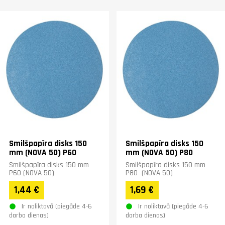
Smilšpapīra disks 150
Smilšpapīra disks 150
mm (NOVA 50) P60
mm (NOVA 50) P80
Smilšpapīra disks 150 mm
Smilšpapīra disks 150 mm
P60 (NOVA 50)
P80 (NOVA 50)
1,44 €
1,69 €
Ir noliktavā (piegāde 4-6
Ir noliktavā (piegāde 4-6
darba dienas)
darba dienas)