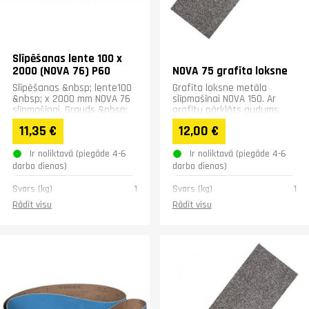
Slīpēšanas lente 100 x
2000 (NOVA 76) P60
NOVA 75 grafīta loksne
Slīpēšanas &nbsp; lente100
Grafīta loksne metāla
&nbsp; x 2000 mm NOVA 76
slīpmašīnai NOVA 150. Ar
slīpmašīnai. Grauds &nbsp;
grafītu pārklāts audums,
P60
stiprināšanai zem
11,35 €
12,00 €
slīpmašīnas lentes, lai
novērstu...
Ir noliktavā (piegāde 4-6
Ir noliktavā (piegāde 4-6
darba dienas)
darba dienas)
Svars (kg)
1
Svars (kg)
1
Rādīt visu
Rādīt visu