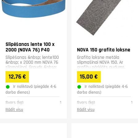
Slīpēšanas lente 100 x
2000 (NOVA 76) P40
NOVA 150 grafīta loksne
Slīpēšanas &nbsp; lente100
Grafīta loksne metāla
&nbsp; x 2000 mm NOVA 76
slīpmašīnai NOVA 150. Ar
slīpmašīnai. Grauds &nbsp;
grafītu pārklāts audums,
P40
stiprināšanai zem
12,76 €
15,00 €
slīpmašīnas lentes, lai
novērstu...
Ir noliktavā (piegāde 4-6
Ir noliktavā (piegāde 4-6
darba dienas)
darba dienas)
Svars (kg)
1
Svars (kg)
1
Rādīt visu
Rādīt visu