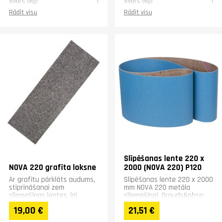
Svars (kg)
1
Svars (kg)
1
Rādīt visu
Rādīt visu
Slīpēšanas lente 220 x
NOVA 220 grafīta loksne
2000 (NOVA 220) P120
Ar grafītu pārklāts audums,
Slīpēšanas lente 220 x 2000
stiprināšanai zem
mm NOVA 220 metāla
slīpmašīnas lentes, lai
slīpmašīnai. Grauds&nbsp;
novērstu berzi un karstumu.
P120
19,00 €
21,51 €