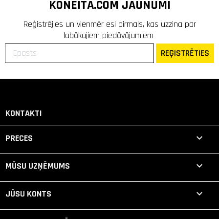
KONEITA.COM JAUNUMI
Reģistrējies un vienmēr esi pirmais, kas uzzina par
labākajiem piedāvājumiem
REĢISTRĒTIES
KONTAKTI

PRECES

MŪSU UZŅĒMUMS

JŪSU KONTS