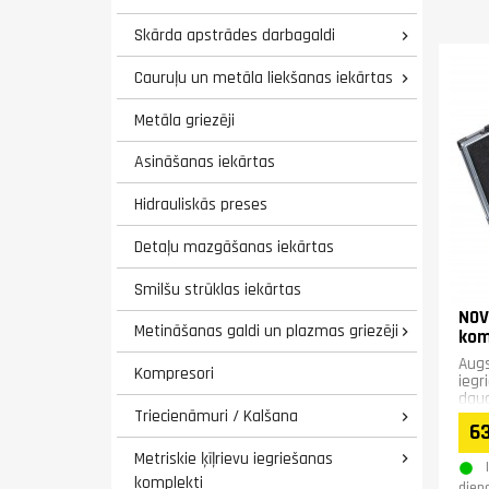
Skārda apstrādes darbagaldi

Cauruļu un metāla liekšanas iekārtas

Metāla griezēji
Asināšanas iekārtas
Hidrauliskās preses
Detaļu mazgāšanas iekārtas
Smilšu strūklas iekārtas
NOV
Metināšanas galdi un plazmas griezēji

kom
Augs
Kompresori
iegr
daud
Triecienāmuri / Kalšana
liet

6
Metriskie ķīļrievu iegriešanas

komplekti
dien