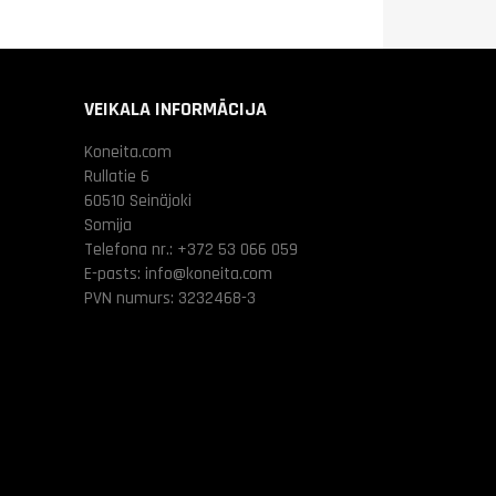
VEIKALA INFORMĀCIJA
Koneita.com
Rullatie 6
60510 Seinäjoki
Somija
Telefona nr.:
+372 53 066 059
E-pasts:
info@koneita.com
PVN numurs: 3232468-3