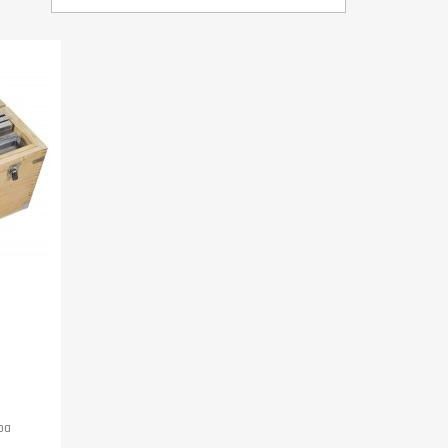
ievu...
ba