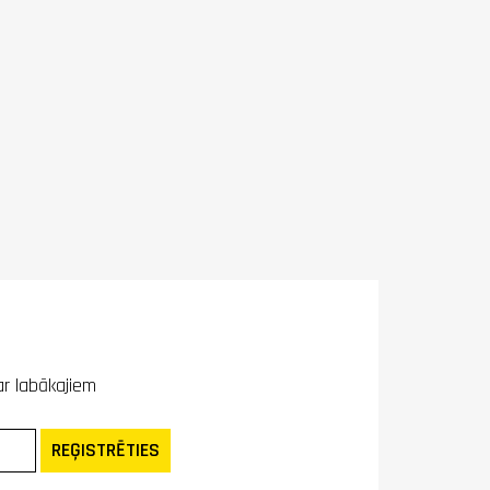
ar labākajiem
REĢISTRĒTIES