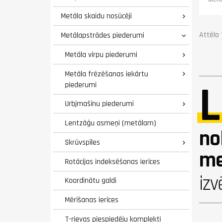
Metāla skaidu nosūcēji

Attēlo
Metālapstrādes piederumi

Metāla virpu piederumi

Metāla frēzēšanas iekārtu

L
piederumi
Urbjmašīnu piederumi

Lentzāģu asmeņi (metālam)
no
Skrūvspīles

me
Rotācijas indeksēšanas ierīces
izv
Koordinātu galdi
Mērīšanas ierīces
T-rievas piespiedēju komplekti