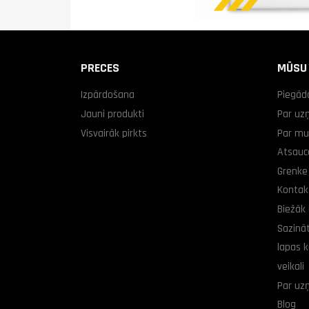
PRECES
MŪSU
Izpārdošana
Piegād
Jauni produkti
Par u
Visvairāk pirkts
Par m
Atsauc
Grenke 
Kontak
Biežāk 
Sazinā
lapas k
veikali
Par u
Blog