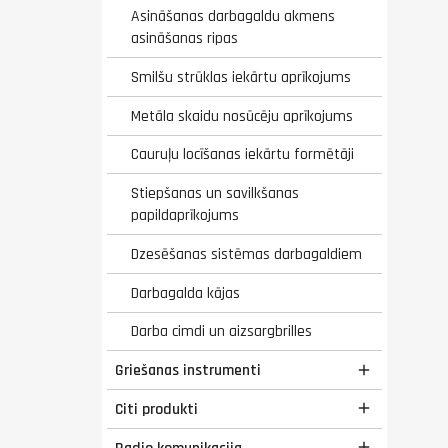
Asināšanas darbagaldu akmens
asināšanas ripas
Smilšu strūklas iekārtu aprīkojums
Metāla skaidu nosūcēju aprīkojums
Cauruļu locīšanas iekārtu formētāji
Stiepšanas un savilkšanas
papildaprīkojums
Dzesēšanas sistēmas darbagaldiem
Darbagalda kājas
Darba cimdi un aizsargbrilles
Griešanas instrumenti

Citi produkti

Radio komunikacija
