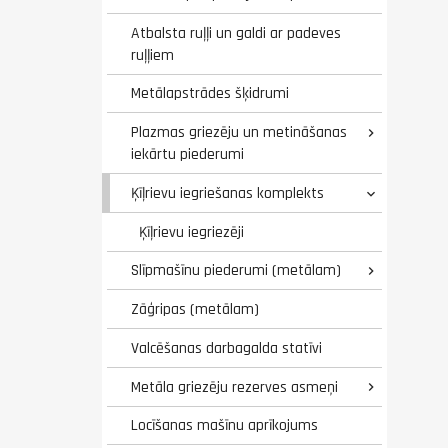
Atbalsta ruļļi un galdi ar padeves
ruļļiem
Metālapstrādes šķidrumi
Plazmas griezēju un metināšanas

iekārtu piederumi
Ķīļrievu iegriešanas komplekts

Ķīļrievu iegriezēji
Slīpmašīnu piederumi (metālam)

Zāģripas (metālam)
Valcēšanas darbagalda statīvi
Metāla griezēju rezerves asmeņi

Locīšanas mašīnu aprīkojums