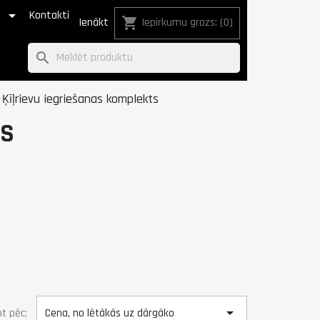

€
Kontakti
shopping_cart
Ienākt
Iepirkumu grozs:
(0)
search
Ķīļrievu iegriešanas komplekts
TS

t pēc:
Cena, no lētākās uz dārgāko