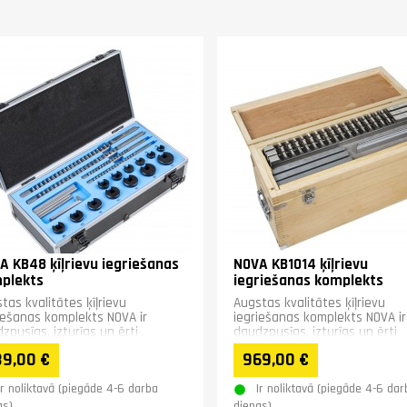
A KB48 ķīļrievu iegriešanas
NOVA KB1014 ķīļrievu
plekts
iegriešanas komplekts
tas kvalitātes ķīļrievu
Augstas kvalitātes ķīļrievu
iešanas komplekts NOVA ir
iegriešanas komplekts NOVA ir
zpusīgs, izturīgs un ērti
daudzpusīgs, izturīgs un ērti
ojams risinājums iekšējo ķīļrievu...
lietojams risinājums iekšējo ķīļr
39,00 €
969,00 €
Ir noliktavā (piegāde 4-6 darba
Ir noliktavā (piegāde 4-6 dar
as)
dienas)