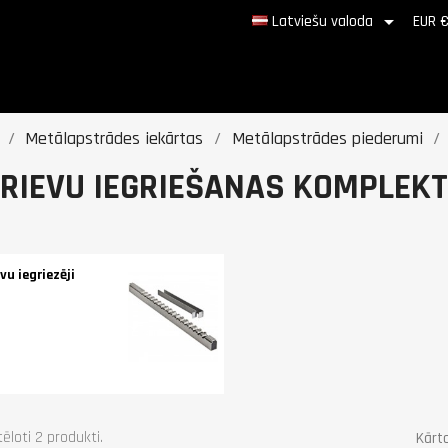

Latviešu valoda
EUR 
Metālapstrādes iekārtas
Metālapstrādes piederumi
ĻRIEVU IEGRIEŠANAS KOMPLEK
evu iegriezēji
tēloti 2 produkti.
Kārto