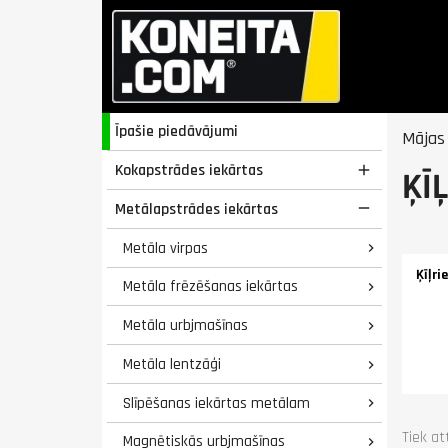
Īpašie piedāvājumi
Mājas
Kokapstrādes iekārtas

ĶĪ
Metālapstrādes iekārtas

Metāla virpas

Ķīļri
Metāla frēzēšanas iekārtas

Metāla urbjmašīnas

Metāla lentzāģi

Slīpēšanas iekārtas metālam

Tiek at
Magnētiskās urbjmašīnas
