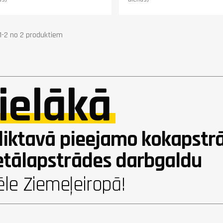
 1-2 no 2 produktiem
ielākā
liktavā pieejamo kokapstr
tālapstrādes darbgaldu
ēle Ziemeļeiropā!