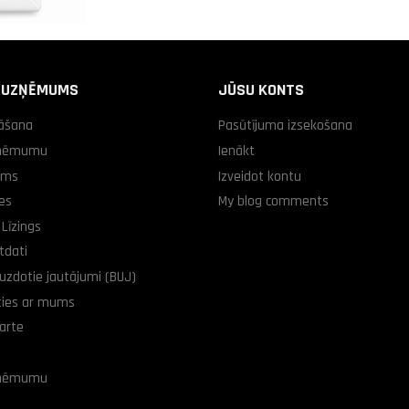
 UZŅĒMUMS
JŪSU KONTS
āšana
Pasūtījuma izsekošana
zņēmumu
Ienākt
ums
Izveidot kontu
es
My blog comments
Līzings
tdati
uzdotie jautājumi (BUJ)
ties ar mums
arte
zņēmumu