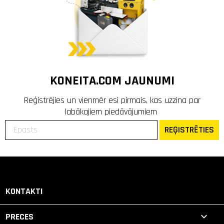
KONEITA.COM JAUNUMI
Reģistrējies un vienmēr esi pirmais, kas uzzina par
labākajiem piedāvājumiem
REĢISTRĒTIES
KONTAKTI

PRECES