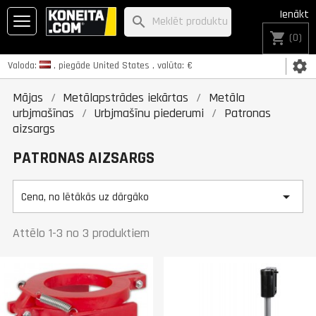
Ienākt
search
shopping_cart
(0)
settings
Valoda:
, piegāde
United States
, valūta:
€
Mājas
Metālapstrādes iekārtas
Metāla
urbjmašīnas
Urbjmašīnu piederumi
Patronas
aizsargs
PATRONAS AIZSARGS

Cena, no lētākās uz dārgāko
Attēlo 1-3 no 3 produktiem