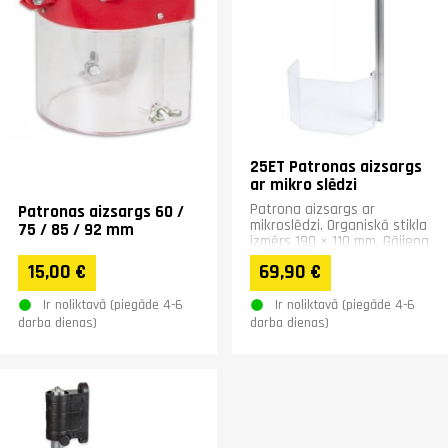
25ET Patronas aizsargs
ar mikro slēdzi
Patrona aizsargs ar
Patronas aizsargs 60 /
mikroslēdzi. Organiskā stikla
75 / 85 / 92 mm
izmērs 190 × 110 mm. Gājiena
garums 370 mm.
15,00 €
69,90 €
Ir noliktavā (piegāde 4-6
Ir noliktavā (piegāde 4-6
darba dienas)
darba dienas)