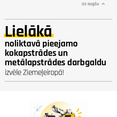
Uz augšu

Lielākā
noliktavā pieejamo
kokapstrādes un
metālapstrādes darbgaldu
izvēle Ziemeļeiropā!