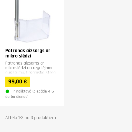
Patronas aizsargs ar
mikro slēdzi
Patronas aizsargs ar
mikroslēdzi un regulējamu
augstumu. Organiskā stikla
izmērs 215 x 155 mm.
99,00 €
Gājiena garums 380 mm.
Ir noliktavā (piegāde 4-6
darba dienas)
Attēlo 1-3 no 3 produktiem