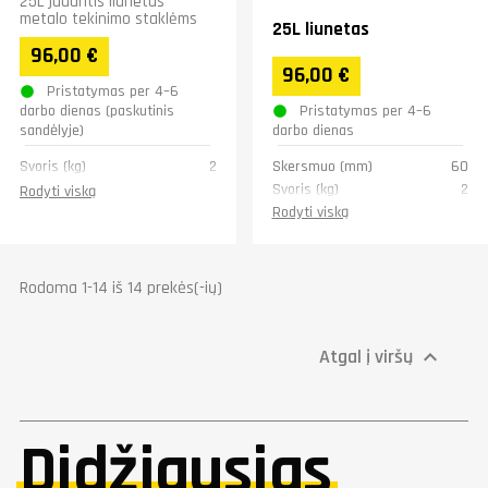
25L judantis liunetas
metalo tekinimo staklėms
25L liunetas
96,00 €
96,00 €
Pristatymas per 4–6
Pristatymas per 4–6
darbo dienas (paskutinis
sandėlyje)
darbo dienas
Svoris (kg)
2
Skersmuo (mm)
60
Svoris (kg)
2
Rodyti viską
Rodyti viską
Rodoma 1-14 iš 14 prekės(-ių)
Atgal į viršų

Didžiausias