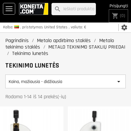
Prisijungti
search
shopping_cart
(0)
settings
Kalba:
, pristatymas
United States
, valiuta:
€
Pagrindinis
Metalo apdirbimo staklės
Metalo
tekinimo staklės
METALO TEKINIMO STAKLIŲ PRIEDAI
Tekinimo lunetės
TEKINIMO LUNETĖS

Kaina, mažiausia - didžiausia
Rodoma 1-14 iš 14 prekės(-ių)