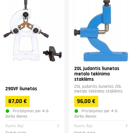
20L judantis liunetas
metalo tekinimo
staklėms
20L judantis liunetas 20L
290VF liunetas
metalo tekinimo staklėms
87,00 €
96,00 €
Pristatymas per 4–6
Pristatymas per 4–6
darbo dienas
darbo dienas
Svoris (kg)
2
Svoris (kg)
2
Rodyti viską
Rodyti viską