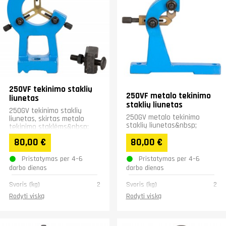
250VF tekinimo staklių
250VF metalo tekinimo
liunetas
staklių liunetas
250GV tekinimo staklių
250GV metalo tekinimo
liunetas, skirtas metalo
staklių liunetas&nbsp;
tekinimo staklėms&nbsp;
80,00 €
80,00 €
Pristatymas per 4–6
Pristatymas per 4–6
darbo dienas
darbo dienas
Svoris (kg)
2
Svoris (kg)
2
Rodyti viską
Rodyti viską