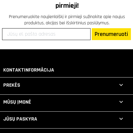
pirmieji!
Prenumeruokite naujienlaiškį ir pirmieji sužinokite apie naujus
produktus, akcijas bei išskirtinius pasiūlymus.
Prenumeruoti
KONTAKTINFORMĀCIJA

PREKĖS

MŪSŲ ĮMONĖ

JŪSŲ PASKYRA