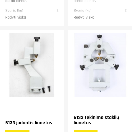
darbo dienas
darbo dienas
Svoris (kg)
2
Svoris (kg)
2
Rodyti viską
Rodyti viską
6133 tekinimo staklių
6133 judantis liunetas
liunetas