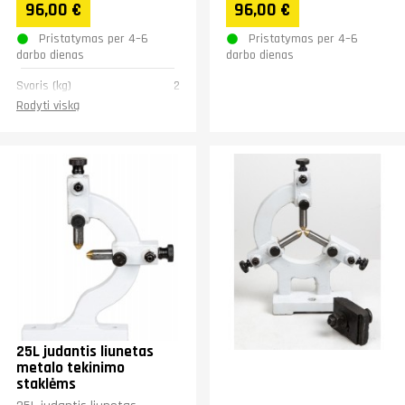
96,00 €
96,00 €
Pristatymas per 4–6
Pristatymas per 4–6
darbo dienas
darbo dienas
Svoris (kg)
2
Rodyti viską
25L judantis liunetas
metalo tekinimo
staklėms