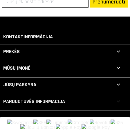
Prenumeruoti
KONTAKTINFORMĀCIJA

PREKĖS

MŪSŲ ĮMONĖ

JŪSŲ PASKYRA
keyboard_arrow_down
PARDUOTUVĖS INFORMACIJA