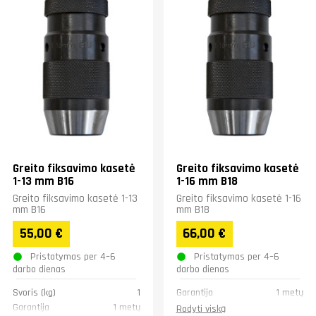
Greito fiksavimo kasetė
Greito fiksavimo kasetė
1-13 mm B16
1-16 mm B18
Greito fiksavimo kasetė 1-13
Greito fiksavimo kasetė 1-16
mm B16
mm B18
55,00 €
66,00 €
Pristatymas per 4–6
Pristatymas per 4–6
darbo dienas
darbo dienas
Svoris (kg)
1
Garantija
1 metų
Garantija
1 metų
Rodyti viską