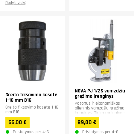
Rodyti viską
NOVA PJ 1/2S vamzdžių
Greito fiksavimo kasetė
gręžimo įrenginys
1-16 mm B16
Patogus ir ekonomiškas
Greito fiksavimo kasetė 1-16
plieninis vamzdžių gręžimo
mm B16
įrenginys. Tinka rankiniams
ir koloniniams gręžtuvams.
66,00 €
89,00 €
Vamzdžiams iki 2",...
Pristatymas per 4–6
Pristatymas per 4–6