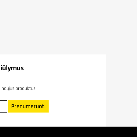
iūlymus
ie naujus produktus,
Prenumeruoti