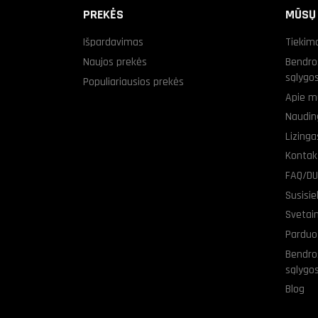
PREKĖS
MŪSŲ
Išpardavimas
Tiekim
Naujos prekės
Bendro
sąlygo
Populiariausios prekės
Apie m
Naudin
Lizing
Kontak
FAQ/D
Susisi
Svetai
Parduo
Bendro
sąlygo
Blog