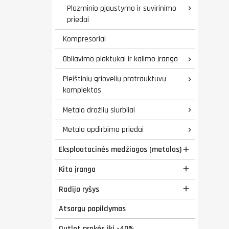
Plazminio pjaustymo ir suvirinimo

priedai
Kompresoriai
Obliavimo plaktukai ir kalimo įranga

Pleištinių griovelių pratrauktuvų

komplektas
Metalo drožlių siurbliai

Metalo apdirbimo priedai

Eksploatacinės medžiagos (metalas)

Kita įranga

Radijo ryšys

Atsargų papildymas
Outlet prekės iki -40%