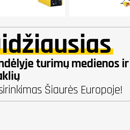
idžiausias
ndėlyje turimų medienos i
aklių
sirinkimas Šiaurės Europoje!