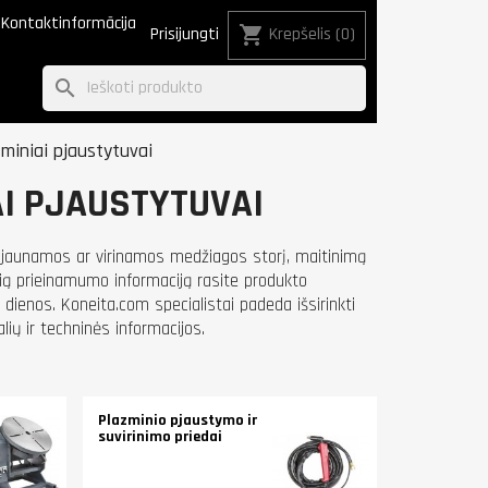
Kontaktinformācija
shopping_cart
Prisijungti
Krepšelis
(0)
search
zminiai pjaustytuvai
AI PJAUSTYTUVAI
 pjaunamos ar virinamos medžiagos storį, maitinimą
lią prieinamumo informaciją rasite produkto
dienos. Koneita.com specialistai padeda išsirinkti
lių ir techninės informacijos.
Plazminio pjaustymo ir
suvirinimo priedai