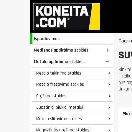
Išpardavimas
Pagrin
Medienos apdirbimo staklės

SU
Metalo apdirbimo staklės

Rinkit
Metalo tekinimo staklės

ir rei
puslapy
Metalo frezavimo staklės

tinkamą
Gręžimo staklės

Juostiniai pjūklai metalui

Plaz
Metalo šlifavimo staklės

Magnetinės gręžimo staklės
