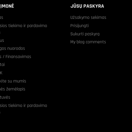
 ĮMONĖ
JŪSŲ PASKYRA
as
Užsakymo sekimas
sios tiekimo ir pardavimo
Prisijungti
s
Sukurti paskyrą
us
My blog comments
gos nuorodos
as / Finansavimas
tai
UK
ekite su mumis
nės žemėlapis
tuvės
sios tiekimo ir pardavimo
s