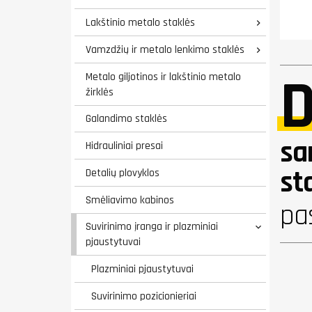
Lakštinio metalo staklės

Vamzdžių ir metalo lenkimo staklės

D
Metalo giljotinos ir lakštinio metalo
žirklės
Galandimo staklės
sa
Hidrauliniai presai
st
Detalių plovyklos
Smėliavimo kabinos
pa
Suvirinimo įranga ir plazminiai

pjaustytuvai
Plazminiai pjaustytuvai
Suvirinimo pozicionieriai