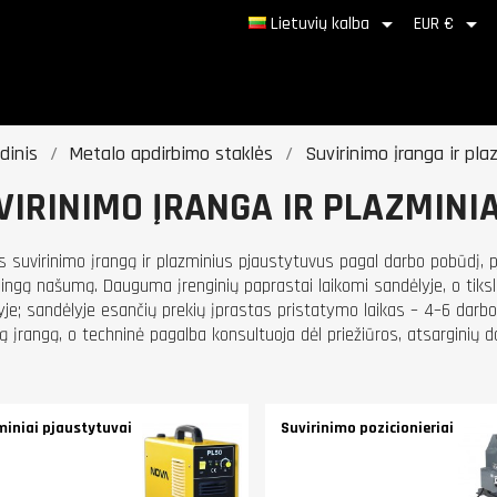


Lietuvių kalba
EUR €
dinis
Metalo apdirbimo staklės
Suvirinimo įranga ir pla
VIRINIMO ĮRANGA IR PLAZMINI
ės suvirinimo įrangą ir plazminius pjaustytuvus pagal darbo pobūdį,
kalingą našumą. Dauguma įrenginių paprastai laikomi sandėlyje, o tiks
je; sandėlyje esančių prekių įprastas pristatymo laikas – 4–6 darbo 
 įrangą, o techninė pagalba konsultuoja dėl priežiūros, atsarginių da
miniai pjaustytuvai
Suvirinimo pozicionieriai