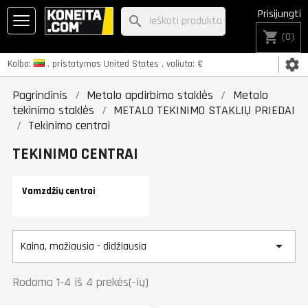
Prisijungti
search
shopping_cart
(0)
settings
Kalba:
, pristatymas
United States
, valiuta:
€
Pagrindinis
Metalo apdirbimo staklės
Metalo
tekinimo staklės
METALO TEKINIMO STAKLIŲ PRIEDAI
Tekinimo centrai
TEKINIMO CENTRAI
Vamzdžių centrai

Kaina, mažiausia - didžiausia
Rodoma 1-4 iš 4 prekės(-ių)