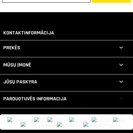
KONTAKTINFORMĀCIJA

PREKĖS

MŪSŲ ĮMONĖ

JŪSŲ PASKYRA
keyboard_arrow_down
PARDUOTUVĖS INFORMACIJA