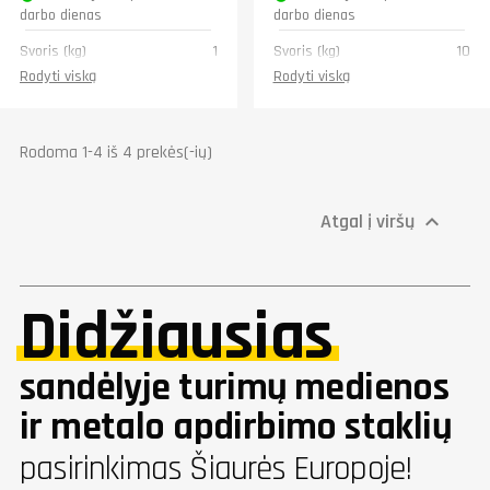
darbo dienas
darbo dienas
Svoris (kg)
1
Svoris (kg)
10
Rodyti viską
Rodyti viską
Rodoma 1-4 iš 4 prekės(-ių)
Atgal į viršų

Didžiausias
sandėlyje turimų medienos
ir metalo apdirbimo staklių
pasirinkimas Šiaurės Europoje!