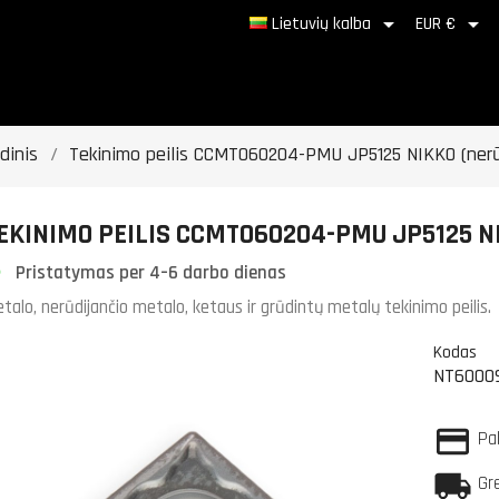


Lietuvių kalba
EUR €
dinis
Tekinimo peilis CCMT060204-PMU JP5125 NIKKO (nerūd
EKINIMO PEILIS CCMT060204-PMU JP5125 N
Pristatymas per 4–6 darbo dienas
talo, nerūdijančio metalo, ketaus ir grūdintų metalų tekinimo peilis.
Kodas
NT6000
Pa
Gr