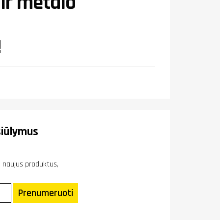
ir metalo
!
iūlymus
ie naujus produktus,
Prenumeruoti