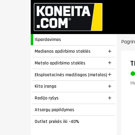
Išpardavimas
Pagrin
Medienos apdirbimo staklės

T
Metalo apdirbimo staklės

Eksploatacinės medžiagos (metalas)

Me
Kita įranga

Radijo ryšys

Atsargų papildymas
Outlet prekės iki -40%