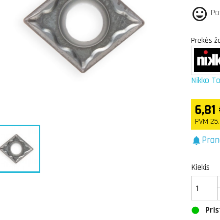
Pa
Prekės ž
Nikko To
6,81
PVM 25
Pran
notifications
Kiekis
Pris