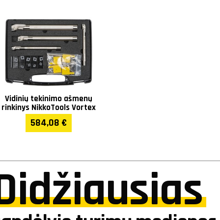
Vidinių tekinimo ašmenų
rinkinys NikkoTools Vortex
584,08 €
Didžiausias