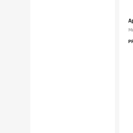
A
Me
P