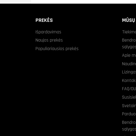
PREKĖS
MŪSŲ
Išpardavimas
Tiekim
Naujos prekės
Bendro
sąlygo
Populiariausios prekės
Apie m
Naudin
Lizing
Kontak
FAQ/D
Susisi
Svetai
Parduo
Bendro
sąlygo