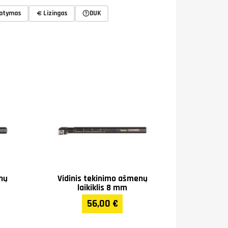
tatymas
Lizingas
DUK
nų
Vidinis tekinimo ašmenų
laikiklis 8 mm
56,00 €