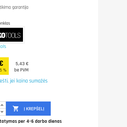
tikima garantija
enklas
ols
 €
5,43 €
be PVM
.5 %
ešti, jei kaina sumažės

Į KREPŠELĮ
tatymas per 4–6 darbo dienas