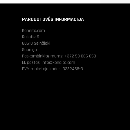
PARDUOTUVĖS INFORMACIJA
Koneita.com
Rullatie 6
60510 Seinäjoki
Suomija
Paskambinkite mums:
+372 53 066 059
El. paštas:
info@koneita.com
PVM mokėtojo kodas: 3232468-3