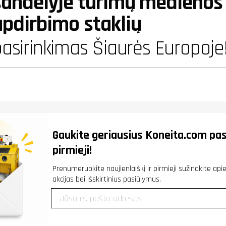
sandėlyje turimų medienos 
apdirbimo staklių
asirinkimas Šiaurės Europoje
Gaukite geriausius
Koneita.com
pas
pirmieji!
Prenumeruokite naujienlaiškį ir pirmieji sužinokite ap
akcijas bei išskirtinius pasiūlymus.