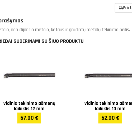
Pris
prašymas
talo, nerūdijančio metalo, ketaus ir grūdintų metalų tekinimo peilis.
RIEDAI SUDERINAMI SU ŠIUO PRODUKTU
Vidinis tekinimo ašmenų
Vidinis tekinimo ašme
laikiklis 12 mm
laikiklis 10 mm
67,00 €
62,00 €