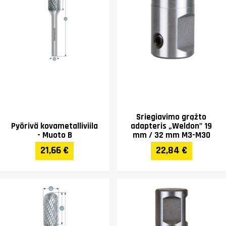
Sriegiavimo grąžto
Pyörivä kovametalliviila
adapteris „Weldon" 19
- Muoto B
mm / 32 mm M3-M30
21,66 €
22,84 €