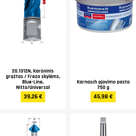
20.1312N, Karūninis
grąžtas / Freza skylėms,
Blue-Line,
Karnasch pjovimo pasta
Nitto/Universal
750 g
39,26 €
45,98 €