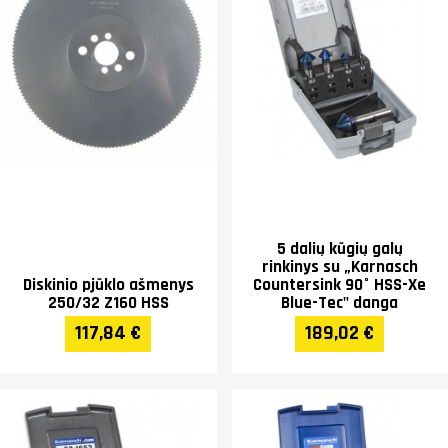
5 dalių kūgių galų
rinkinys su „Karnasch
Diskinio pjūklo ašmenys
Countersink 90° HSS-Xe
250/32 Z160 HSS
Blue-Tec" danga
117,84 €
189,02 €