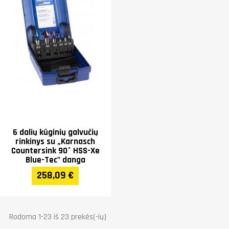
6 dalių kūginių galvučių
rinkinys su „Karnasch
Countersink 90° HSS-Xe
Blue-Tec" danga
258,09 €
Rodoma 1-23 iš 23 prekės(-ių)