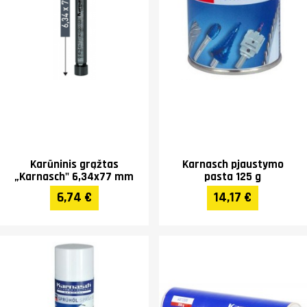
Karūninis grąžtas
Karnasch pjaustymo
„Karnasch" 6,34x77 mm
pasta 125 g
6,74 €
14,17 €