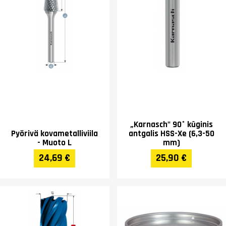
„Karnasch" 90° kūginis
Pyörivä kovametalliviila
antgalis HSS-Xe (6,3-50
- Muoto L
mm)
24,69 €
25,90 €