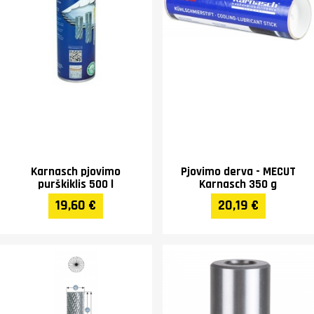
Karnasch pjovimo
Pjovimo derva - MECUT
purškiklis 500 l
Karnasch 350 g
19,60 €
20,19 €