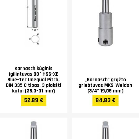
Karnasch kūginis
įgilintuvas 90° HSS-XE
Blue-Tec Unequal Pitch,
„Karnasch" grąžto
DIN 335 C tipas, 3 plokšti
griebtuvas MK2-Weldon
kotai (Ø6,3–31 mm)
(3/4'' 19,05 mm)
52,89 €
84,83 €