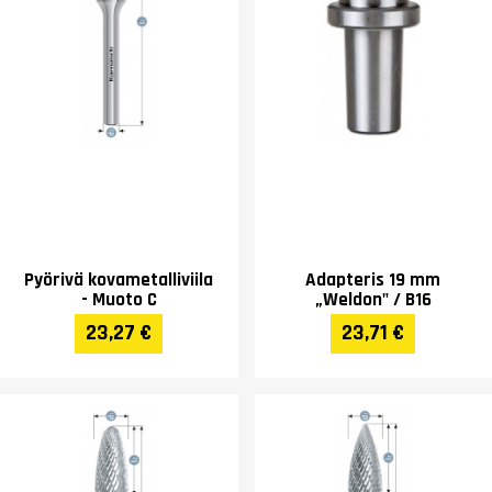
Pyörivä kovametalliviila
Adapteris 19 mm
- Muoto C
„Weldon" / B16
23,27 €
23,71 €