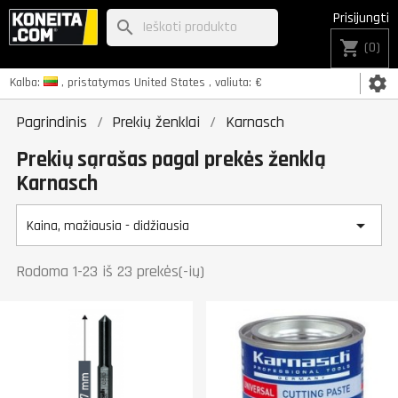
Prisijungti
search
shopping_cart
(0)
settings
Kalba:
, pristatymas
United States
, valiuta:
€
Pagrindinis
Prekių ženklai
Karnasch
Prekių sąrašas pagal prekės ženklą
Karnasch

Kaina, mažiausia - didžiausia
Rodoma 1-23 iš 23 prekės(-ių)