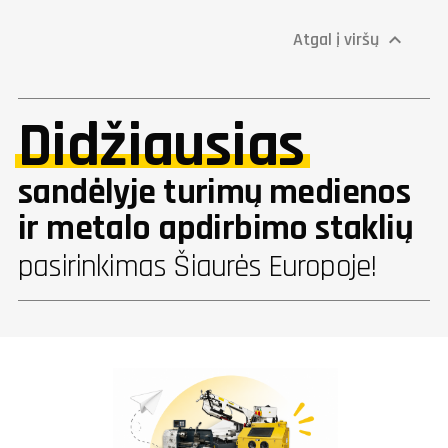
Atgal į viršų

Didžiausias
sandėlyje turimų medienos
ir metalo apdirbimo staklių
pasirinkimas Šiaurės Europoje!