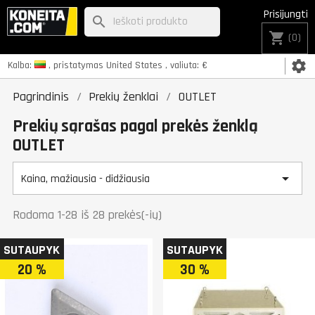
Prisijungti
search
shopping_cart
(0)
settings
Kalba:
, pristatymas
United States
, valiuta:
€
Pagrindinis
Prekių ženklai
OUTLET
Prekių sąrašas pagal prekės ženklą
OUTLET

Kaina, mažiausia - didžiausia
Rodoma 1-28 iš 28 prekės(-ių)
SUTAUPYK
SUTAUPYK
20 %
30 %