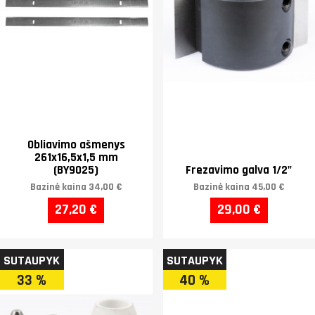
Obliavimo ašmenys
261x16,5x1,5 mm
(BY9025)
Frezavimo galva 1/2"
Bazinė kaina
34,00 €
Bazinė kaina
45,00 €
27,20 €
29,00 €
SUTAUPYK
SUTAUPYK
33 %
40 %