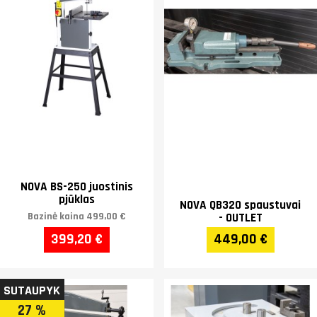
NOVA BS-250 juostinis
pjūklas
NOVA QB320 spaustuvai
Bazinė kaina
499,00 €
- OUTLET
399,20 €
449,00 €
SUTAUPYK
27 %