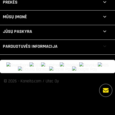

PREKĖS

MŪSŲ ĮMONĖ

JŪSŲ PASKYRA
keyboard_arrow_down
PARDUOTUVĖS INFORMACIJA
© 2026 - Koneita.com / Utec Oy