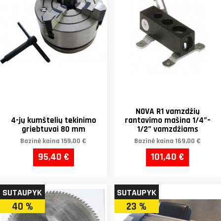
NOVA R1 vamzdžių
4-jų kumštelių tekinimo
rantavimo mašina 1/4”–
griebtuvai 80 mm
1/2” vamzdžiams
Bazinė kaina
159,00 €
Bazinė kaina
169,00 €
95,40 €
101,40 €
SUTAUPYK
SUTAUPYK
40 %
23 %