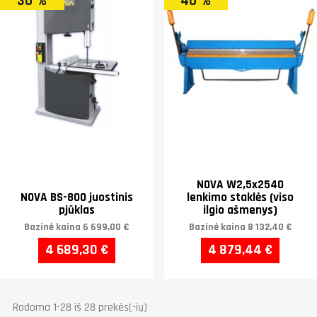
30 %
40 %
NOVA W2,5x2540
NOVA BS-800 juostinis
lenkimo staklės (viso
pjūklas
ilgio ašmenys)
Bazinė kaina
6 699,00 €
Bazinė kaina
8 132,40 €
4 689,30 €
4 879,44 €
Rodoma 1-28 iš 28 prekės(-ių)