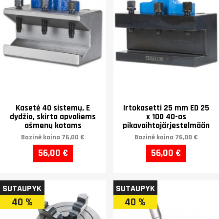
Kasetė 40 sistemų, E
Irtokasetti 25 mm ED 25
dydžio, skirta apvaliems
x 100 40-as
ašmenų kotams
pikavaihtojärjestelmään
Bazinė kaina
76,00 €
Bazinė kaina
76,00 €
56,00 €
56,00 €
SUTAUPYK
SUTAUPYK
40 %
40 %