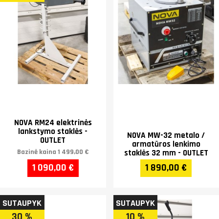
NOVA RM24 elektrinės
lankstymo staklės -
NOVA MW-32 metalo /
OUTLET
armatūros lenkimo
Bazinė kaina
1 499,00 €
staklės 32 mm - OUTLET
1 090,00 €
1 890,00 €
SUTAUPYK
SUTAUPYK
30 %
10 %