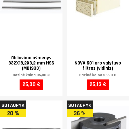
Obliavimo ašmenys
332X18,2X3,2 mm HSS
NOVA 601 oro valytuvo
(MB1933)
filtras (vidinis)
Bazinė kaina
35,00 €
Bazinė kaina
35,90 €
25,00 €
25,13 €
SUTAUPYK
SUTAUPYK
20 %
36 %