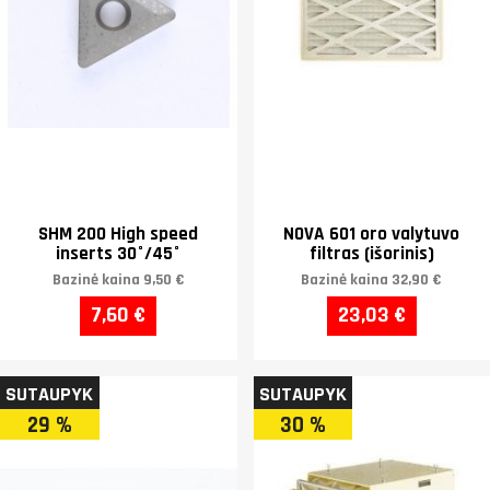
SHM 200 High speed
NOVA 601 oro valytuvo
inserts 30°/45°
filtras (išorinis)
Bazinė kaina
9,50 €
Bazinė kaina
32,90 €
7,60 €
23,03 €
SUTAUPYK
SUTAUPYK
29 %
30 %