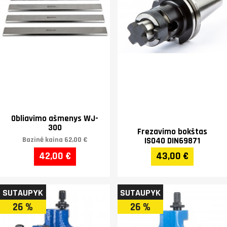
Obliavimo ašmenys WJ-
300
Frezavimo bokštas
Bazinė kaina
62,00 €
ISO40 DIN69871
42,00 €
43,00 €
SUTAUPYK
SUTAUPYK
26 %
26 %