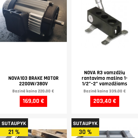
NOVA R3 vamzdžių
NOVA103 BRAKE MOTOR
rantavimo mašina 1-
2200W/380V
1/2”–2” vamzdžiams
Bazinė kaina
220,00 €
Bazinė kaina
339,00 €
169,00 €
203,40 €
SUTAUPYK
SUTAUPYK
21 %
30 %