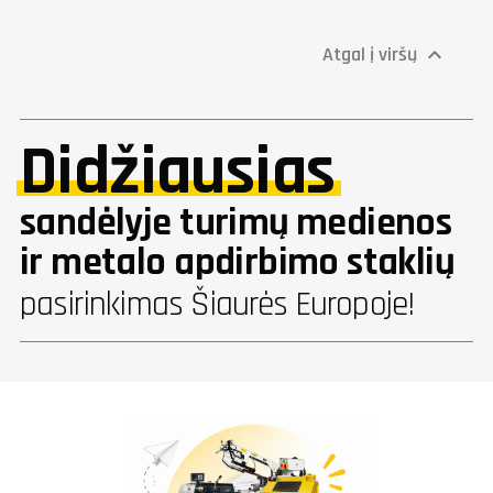
Atgal į viršų

Didžiausias
sandėlyje turimų medienos
ir metalo apdirbimo staklių
pasirinkimas Šiaurės Europoje!