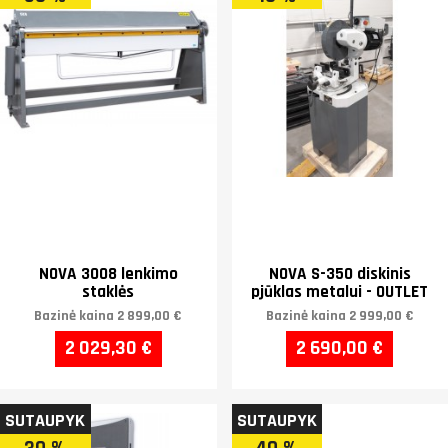
NOVA 3008 lenkimo
NOVA S-350 diskinis
staklės
pjūklas metalui - OUTLET
Bazinė kaina
2 899,00 €
Bazinė kaina
2 999,00 €
2 029,30 €
2 690,00 €
SUTAUPYK
SUTAUPYK