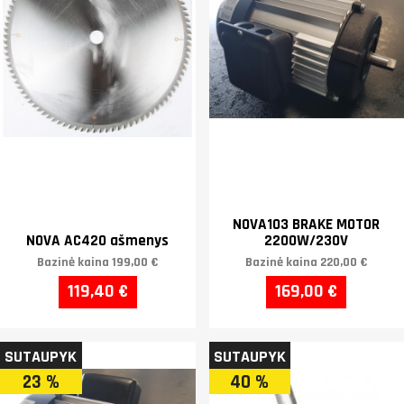
NOVA103 BRAKE MOTOR
NOVA AC420 ašmenys
2200W/230V
Bazinė kaina
199,00 €
Bazinė kaina
220,00 €
119,40 €
169,00 €
SUTAUPYK
SUTAUPYK
23 %
40 %