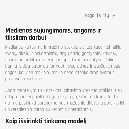
Plotis (mm)
470
Ilgis (mm)
510
Atgal į viršų

Aukštis (mm)
710
Svoris (kg)
46
Garantija
1 metų
Medienos sujungimams, angoms ir
tiksliam darbui
Medienos kaltavimo ir gręžimo staklės skirtos tada, kai reikia
švarių, tikslių ir pakartojamų angų baldų gamyboje, karkasų
surinkime ar kitose medienos apdirbimo užduotyse. Tokia
įranga leidžia patogiau formuoti kvadratines ir stačiakampes
angas, kai vien rankinio įrankio nebeužtenka arba svarbus
pastovus rezultatas.
Asortimente yra tiek atskiros kaltavimo-gręžimo staklės, tiek
adapteriai bei papildomi gilių skylių gręžimo moduliai. Dėl to
galima pasirinkti sprendimą nuo mažesnių dirbtuvių poreikių iki
universalesnio darbo su keliomis operacijomis.
Kaip išsirinkti tinkamą modelį