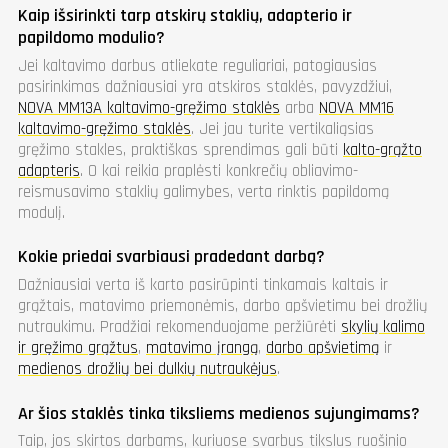
Kaip išsirinkti tarp atskirų staklių, adapterio ir
papildomo modulio?
Jei kaltavimo darbus atliekate reguliariai, patogiausias
pasirinkimas dažniausiai yra atskiros staklės, pavyzdžiui,
NOVA MM13A kaltavimo-gręžimo staklės
arba
NOVA MM16
kaltavimo-gręžimo staklės
. Jei jau turite vertikaliąsias
gręžimo stakles, praktiškas sprendimas gali būti
kalto-grąžto
adapteris
. O kai reikia praplėsti konkrečių obliavimo-
reismusavimo staklių galimybes, verta rinktis papildomą
modulį.
Kokie priedai svarbiausi pradedant darbą?
Dažniausiai verta iš karto pasirūpinti tinkamais kaltais ir
grąžtais, matavimo priemonėmis, darbo apšvietimu bei drožlių
nutraukimu. Pradžiai rekomenduojame peržiūrėti
skylių kalimo
ir gręžimo grąžtus
,
matavimo įrangą
,
darbo apšvietimą
ir
medienos drožlių bei dulkių nutraukėjus
.
Ar šios staklės tinka tiksliems medienos sujungimams?
Taip, jos skirtos darbams, kuriuose svarbus tikslus ruošinio