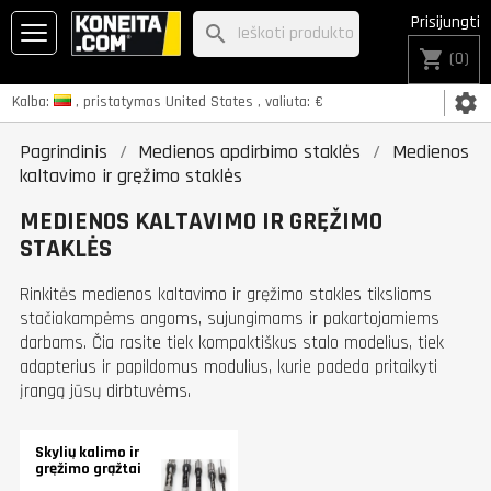
Prisijungti
search
shopping_cart
(0)
settings
Kalba:
, pristatymas
United States
, valiuta:
€
Pagrindinis
Medienos apdirbimo staklės
Medienos
kaltavimo ir gręžimo staklės
MEDIENOS KALTAVIMO IR GRĘŽIMO
STAKLĖS
Rinkitės medienos kaltavimo ir gręžimo stakles tikslioms
stačiakampėms angoms, sujungimams ir pakartojamiems
darbams. Čia rasite tiek kompaktiškus stalo modelius, tiek
adapterius ir papildomus modulius, kurie padeda pritaikyti
įrangą jūsų dirbtuvėms.
Skylių kalimo ir
gręžimo grąžtai