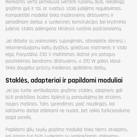
Renkantis verta pirmiausia įvertinti ruošinių dydį, reikalingą
gręžimo gylį ir tai, ar svarbus stalo judėjimo reguliavimas.
Kompaktiški modeliai tinka mažesnėms dirbtuvėms ir
periodiniam darbui, o sunkesnės konstrukcijos bei kryžminio
judesio stalas palengvina tikslesnį ruošinio pozicionavimą.
Jei dirbate su įvairesniais sujungimais, atkreipkite dėmesį į
rekomenduojamų kaltų dydžius, griebtuvo matmenis ir stalo
eigą. Pavyzdžiui, 230 V maitinimas dažnai yra patogus
pasirinkimas bendroms dirbtuvėms, o 370 W galios klasė
tinka daugeliui įprastų medienos apdirbimo darbų.
Staklės, adapteriai ir papildomi moduliai
Jei jau turite vertikaliąsias gręžimo stakles, adapteris gali
būti praktiškas būdas išplėsti jų panaudojimą be atskiros
naujos mašinos. Toks sprendimas ypač naudingas, kai
kaltavimo darbai atliekami ne nuolat, bet reikia funkcionalumo
pagal poreikį.
Papildomi gilių skylių gręžimo moduliai tinka tiems atvejams,
kai įranga turi būti suderinta su konkrečiomis obliavimo-