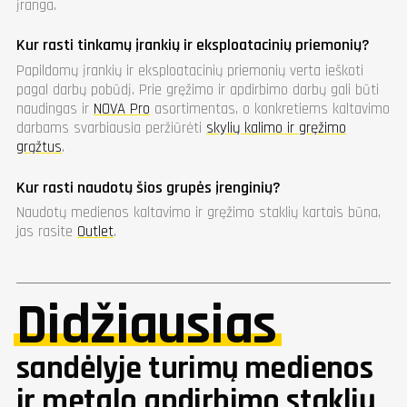
įranga.
Kur rasti tinkamų įrankių ir eksploatacinių priemonių?
Papildomų įrankių ir eksploatacinių priemonių verta ieškoti
pagal darbų pobūdį. Prie gręžimo ir apdirbimo darbų gali būti
naudingas ir
NOVA Pro
asortimentas, o konkretiems kaltavimo
darbams svarbiausia peržiūrėti
skylių kalimo ir gręžimo
grąžtus
.
Kur rasti naudotų šios grupės įrenginių?
Naudotų medienos kaltavimo ir gręžimo staklių kartais būna,
jas rasite
Outlet
.
Didžiausias
sandėlyje turimų medienos
ir metalo apdirbimo staklių