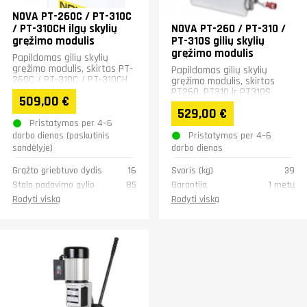
NOVA PT-260C / PT-310C
/ PT-310CH ilgų skylių
NOVA PT-260 / PT-310 /
gręžimo modulis
PT-310S gilių skylių
gręžimo modulis
Papildomas gilių skylių
gręžimo modulis, skirtas PT-
Papildomas gilių skylių
260C / PT-310C / PT-310CH
gręžimo modulis, skirtas
reismusinėms-leistuvinėms
PT260, PT310 ir PT310S
509,00 €
obliavimo staklėms....
reismusinėms-leistuvinėms
529,00 €
obliavimo staklėms.
Pristatymas per 4–6
Aukštos...
Pristatymas per 4–6
darbo dienas (paskutinis
sandėlyje)
darbo dienas
Grąžto griebtuvo dydis
16
Svoris (kg)
39
Stalo padavimo gylio
85
Garantija
1 metų
kryptimi (mm)
Rodyti viską
Rodyti viską
Stalo judėjimas aukštyn
80
/ žemyn (mm)
Stalo šoninis judėjimas
135
(mm)
Pagrindinio stalo dydis
(mm)
160 x 368
Svoris (kg)
22