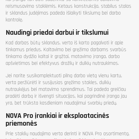
reismusavimo staklėmis. Ketaus konstrukcija, stabilus stalas
ir sklandus judėjimas padeda išlaikyti tikslumą bei darbo
kontrolę.
Naudingi priedai darbui ir tikslumui
Kad darbas būtų sklandus, verta iš karto pagalvoti ir apie
tinkamus priedus. Kaltavimo bei gręžimo darbams svarbūs
tinkamo dydžio kaltai ir grąžtai, matavimo įranga, darbo
apšvietimas bei efektyvus drožlių ir dulkių nutraukimas.
Jei norite susikomplektuoti pilną darbo vietą vienu kartu,
verta peržiūrėti ir susijusias gręžimo stakles, dulkių
nutraukėjus bei matavimo sprendimus. Tai padeda greičiau
pradėti darbą ir išvengti situacijos, kai pagrindinė įranga jau
yra, bet trūksta kasdieniam naudojimui svarbių priedų.
NOVA Pro įrankiai ir eksploatacinės
priemonės
Prie staklių naudojimo verta derinti ir NOVA Pro asortimentą,