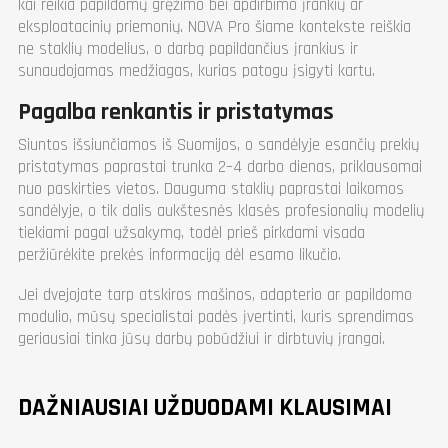
kai reikia papildomų gręžimo bei apdirbimo įrankių ar
eksploatacinių priemonių. NOVA Pro šiame kontekste reiškia
ne staklių modelius, o darbą papildančius įrankius ir
sunaudojamas medžiagas, kurias patogu įsigyti kartu.
Pagalba renkantis ir pristatymas
Siuntos išsiunčiamos iš Suomijos, o sandėlyje esančių prekių
pristatymas paprastai trunka 2–4 darbo dienas, priklausomai
nuo paskirties vietos. Dauguma staklių paprastai laikomos
sandėlyje, o tik dalis aukštesnės klasės profesionalių modelių
tiekiami pagal užsakymą, todėl prieš pirkdami visada
peržiūrėkite prekės informaciją dėl esamo likučio.
Jei dvejojate tarp atskiros mašinos, adapterio ar papildomo
modulio, mūsų specialistai padės įvertinti, kuris sprendimas
geriausiai tinka jūsų darbų pobūdžiui ir dirbtuvių įrangai.
DAŽNIAUSIAI UŽDUODAMI KLAUSIMAI