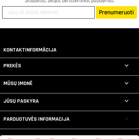
produktus, akcijas bei išskirtinius pasiūlymus.
Prenumeruoti
KONTAKTINFORMĀCIJA

PREKĖS

MŪSŲ ĮMONĖ

JŪSŲ PASKYRA
keyboard_arrow_down
PARDUOTUVĖS INFORMACIJA