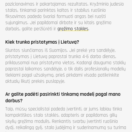
pozicionavimas ir pakartojamas rezultatas. Kryžminio judesio
stalas, tinkamai parinktas kaltas ir stabilus ruošinio
fiksavimas padeda švariai formuoti angas bei ruošti
sujungimus. Jei papildomai dirbate ir su kitais gręžimo
darbais, galite peržiūrėti ir
gręžimo stakles
.
Kiek trunka pristatymas į Lietuvą?
Siuntos siunčiamos iš Suomijos. Jei prekė yra sandėlyje,
pristatymas į Lietuvą paprastai trunka 4-6 darbo dienas,
priklausomai nuo pristatymo vietos. Kadangi dauguma staklių
paprastai laikomos sandėlyje, o tik dalis profesionalių modelių
tiekiami pagal užsakymą, prieš pirkdami visada patikrinkite
aktualų likutį prekės puslapyje.
Ar galite padėti pasirinkti tinkamą modelį pagal mano
darbus?
Taip, mūsų specialistai padeda įvertinti, ar jums labiau tinka
kompaktiškos stalo staklės, adapteris ar papildomas gilių
skylių gręžimo modulis. Renkantis svarbu įvertinti ruošinio
dydį, reikalingą gylį, stalo judėjimą ir suderinamumą su turima