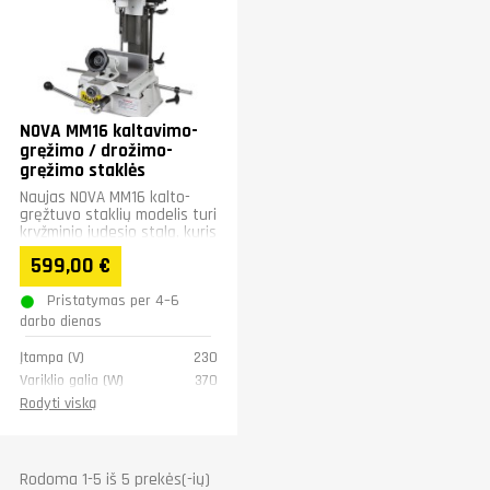
Garantija
1 metų
NOVA MM16 kaltavimo-
gręžimo / drožimo-
gręžimo staklės
Naujas NOVA MM16 kalto-
gręžtuvo staklių modelis turi
kryžminio judesio stalą, kuris
palengvina ruošinio
599,00 €
tvarkymą ir padėties...
Pristatymas per 4–6
darbo dienas
Įtampa (V)
230
Variklio galia (W)
370
Sukimosi greitis
1400
Rodyti viską
(aps./min.)
Stalo judėjimo
reguliavimas (mm)
Rodoma 1-5 iš 5 prekės(-ių)
100 x 40