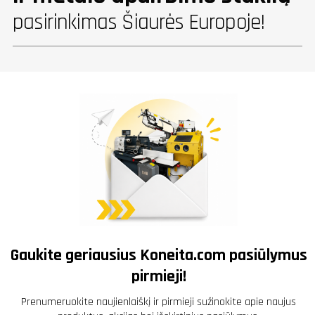
pasirinkimas Šiaurės Europoje!
Gaukite geriausius
Koneita.com
pasiūlymus
pirmieji!
Prenumeruokite naujienlaiškį ir pirmieji sužinokite apie naujus