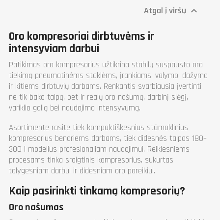
Oro tiekimo vamzdis
3/4"
Atgal į viršų

Alyvos talpa (l)
12
Triukšmo lygis dB(A)
75
Oro kompresoriai dirbtuvėms ir
Plotis (mm)
1850
intensyviam darbui
Ilgis (mm)
630
Aukštis (mm)
1460
Patikimas oro kompresorius užtikrina stabilų suspausto oro
Svoris (kg)
280
tiekimą pneumatinėms staklėms, įrankiams, valymo, dažymo
ir kitiems dirbtuvių darbams. Renkantis svarbiausia įvertinti
ne tik bako talpą, bet ir realų oro našumą, darbinį slėgį,
variklio galią bei naudojimo intensyvumą.
Asortimente rasite tiek kompaktiškesnius stūmoklinius
kompresorius bendriems darbams, tiek didesnės talpos 180–
300 l modelius profesionaliam naudojimui. Reiklesniems
procesams tinka sraigtinis kompresorius, sukurtas
tolygesniam darbui ir didesniam oro poreikiui.
Kaip pasirinkti tinkamą kompresorių?
Oro našumas