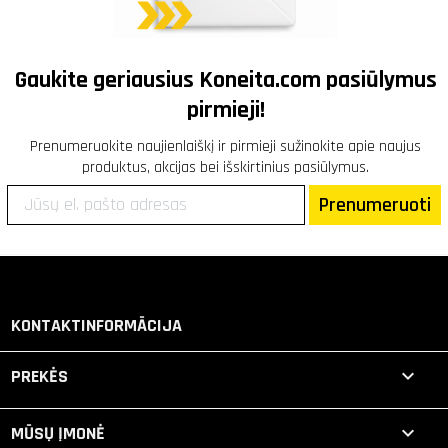
Gaukite geriausius
Koneita.com
pasiūlymus
pirmieji!
Prenumeruokite naujienlaiškį ir pirmieji sužinokite apie naujus
produktus, akcijas bei išskirtinius pasiūlymus.
Prenumeruoti
KONTAKTINFORMĀCIJA

PREKĖS

MŪSŲ ĮMONĖ