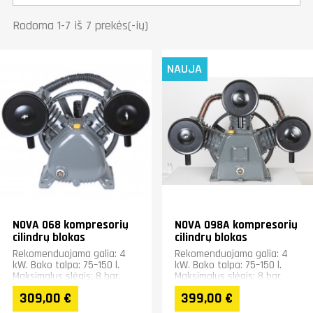
Rodoma 1-7 iš 7 prekės(-ių)
NAUJA
NOVA 068 kompresorių
NOVA 098A kompresorių
cilindrų blokas
cilindrų blokas
Rekomenduojama galia: 4
Rekomenduojama galia: 4
kW. Bako talpa: 75–150 l.
kW. Bako talpa: 75–150 l.
Maksimalus slėgis: 8 bar.
Maksimalus slėgis: 8 bar.
Įsiurbimo našumas: 600
Įsiurbimo našumas: 600
309,00 €
399,00 €
l/min, našumas esant...
l/min, našumas esant...