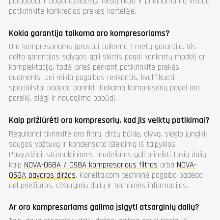
parduodami pagal užklausą. Tikslų likutį ir prieinamumą visada
patikrinkite konkrečios prekės kortelėje.
Kokia garantija taikoma oro kompresoriams?
Oro kompresoriams įprastai taikoma 1 metų garantija. Vis
dėlto garantijos sąlygos gali skirtis pagal konkretų modelį ar
komplektaciją, todėl prieš perkant patikrinkite prekės
duomenis. Jei reikia pagalbos renkantis, kvalifikuoti
specialistai padeda parinkti tinkamą kompresorių pagal oro
poreikį, slėgį ir naudojimo pobūdį.
Kaip prižiūrėti oro kompresorių, kad jis veiktų patikimai?
Reguliariai tikrinkite oro filtrą, diržų būklę, alyvą, slėgio jungiklį,
saugos vožtuvą ir kondensato išleidimą iš talpyklos.
Pavyzdžiui, stūmokliniams modeliams gali prireikti tokių dalių
kaip
NOVA-068A / 098A kompresoriaus filtras
arba
NOVA-
068A pavaros diržas
. Koneita.com techninė pagalba padeda
dėl priežiūros, atsarginių dalių ir techninės informacijos.
Ar oro kompresoriams galima įsigyti atsarginių dalių?