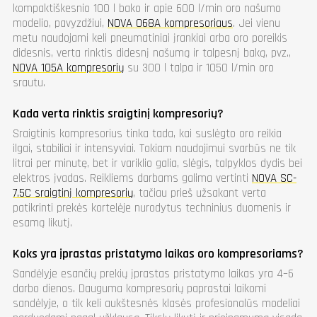
kompaktiškesnio 100 l bako ir apie 600 l/min oro našumo
modelio, pavyzdžiui,
NOVA 068A kompresoriaus
. Jei vienu
metu naudojami keli pneumatiniai įrankiai arba oro poreikis
didesnis, verta rinktis didesnį našumą ir talpesnį baką, pvz.,
NOVA 105A kompresorių
su 300 l talpa ir 1050 l/min oro
srautu.
Kada verta rinktis sraigtinį kompresorių?
Sraigtinis kompresorius tinka tada, kai suslėgto oro reikia
ilgai, stabiliai ir intensyviai. Tokiam naudojimui svarbūs ne tik
litrai per minutę, bet ir variklio galia, slėgis, talpyklos dydis bei
elektros įvadas. Reikliems darbams galima vertinti
NOVA SC-
7.5C sraigtinį kompresorių
, tačiau prieš užsakant verta
patikrinti prekės kortelėje nurodytus techninius duomenis ir
esamą likutį.
Koks yra įprastas pristatymo laikas oro kompresoriams?
Sandėlyje esančių prekių įprastas pristatymo laikas yra 4–6
darbo dienos. Dauguma kompresorių paprastai laikomi
sandėlyje, o tik keli aukštesnės klasės profesionalūs modeliai