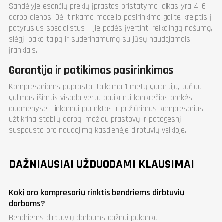
Sandėlyje esančių prekių įprastas pristatymo laikas yra 4–6
darbo dienos. Dėl tinkamo modelio pasirinkimo galite kreiptis į
patyrusius specialistus – jie padės įvertinti reikalingą našumą,
slėgį, bako talpą ir suderinamumą su jūsų naudojamais
įrankiais.
Garantija ir patikimas pasirinkimas
Kompresoriams paprastai taikoma 1 metų garantija, tačiau
galimas išimtis visada verta patikrinti konkrečios prekės
duomenyse. Tinkamai parinktas ir prižiūrimas kompresorius
užtikrina stabilų darbą, mažiau prastovų ir patogesnį
suspausto oro naudojimą kasdienėje dirbtuvių veikloje.
DAŽNIAUSIAI UŽDUODAMI KLAUSIMAI
Kokį oro kompresorių rinktis bendriems dirbtuvių
darbams?
Bendriems dirbtuvių darbams dažnai pakanka