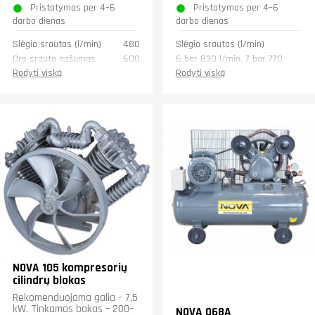
Pristatymas per 4–6
Pristatymas per 4–6
darbo dienas
darbo dienas
Slėgio srautas (l/min)
480
Slėgio srautas (l/min)
Oro srauto našumas
600
6 bar 830 l/min, 7 bar 770
(l/min.)
l/min, 8 bar 640 l/min
Rodyti viską
Rodyti viską
Svoris (kg)
25
Oro srauto našumas
900
(l/min.)
Garantija
1 metų
Svoris (kg)
35
NOVA 105 kompresorių
cilindrų blokas
Rekomenduojama galia – 7,5
kW. Tinkamas bakas – 200–
NOVA 068A