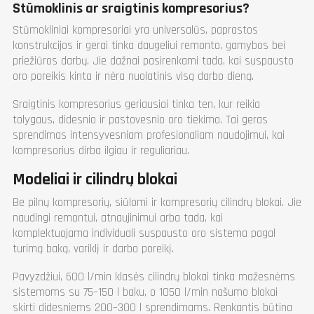
Stūmoklinis ar sraigtinis kompresorius?
Stūmokliniai kompresoriai yra universalūs, paprastos
konstrukcijos ir gerai tinka daugeliui remonto, gamybos bei
priežiūros darbų. Jie dažnai pasirenkami tada, kai suspausto
oro poreikis kinta ir nėra nuolatinis visą darbo dieną.
Sraigtinis kompresorius geriausiai tinka ten, kur reikia
tolygaus, didesnio ir pastovesnio oro tiekimo. Tai geras
sprendimas intensyvesniam profesionaliam naudojimui, kai
kompresorius dirba ilgiau ir reguliariau.
Modeliai ir cilindrų blokai
Be pilnų kompresorių, siūlomi ir kompresorių cilindrų blokai. Jie
naudingi remontui, atnaujinimui arba tada, kai
komplektuojama individuali suspausto oro sistema pagal
turimą baką, variklį ir darbo poreikį.
Pavyzdžiui, 600 l/min klasės cilindrų blokai tinka mažesnėms
sistemoms su 75–150 l baku, o 1050 l/min našumo blokai
skirti didesniems 200–300 l sprendimams. Renkantis būtina