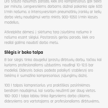
Oro srauto našumas parodo, kiek oro kompresorius gali tiekti
per minutę. Lengvesniems darbams dažnai pakanka apie 600
l/min našumo, o intensyvesniam pneumatinių įrankių ar kelių
darbo vietų naudojimui verta rinktis 900–1050 l/min klasės
modelius.
Atkreipkite dėmesį į skirtumą tarp įsiurbimo našumo ir
našumo esant slėgiui. Pastarasis geriau parodo, kiek oro
realiai galima naudoti darbo metu.
Slėgis ir bako talpa
8 bar slėgis tinka daugeliui įprastų dirbtuvių darbų, tačiau kai
kurioms profesionalioms užduotims naudingi 10–12,5 bar
modeliai. Didesnis bakas padeda palaikyti stabilesnį oro
tiekimą ir sumažina kompresoriaus įsijungimų dažnį.
100 l talpos kompresorius yra praktiškas pasirinkimas
bendram naudojimui, kai svarbu neužimti per daug vietos.
180–300 l talpa labiau tinka ilgesniems darbo ciklams,
didesniems oro vartotojams ar profesionalioms dirbtuvėms.