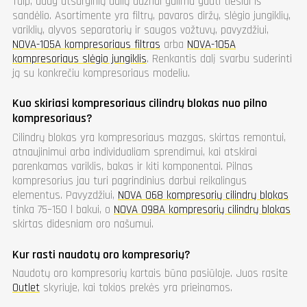
Taip, daug atsarginių dalių dažnai galima gauti tiesiai iš
sandėlio. Asortimente yra filtrų, pavaros diržų, slėgio jungiklių,
variklių, alyvos separatorių ir saugos vožtuvų, pavyzdžiui,
NOVA-105A kompresoriaus filtras
arba
NOVA-105A
kompresoriaus slėgio jungiklis
. Renkantis dalį svarbu suderinti
ją su konkrečiu kompresoriaus modeliu.
Kuo skiriasi kompresoriaus cilindrų blokas nuo pilno
kompresoriaus?
Cilindrų blokas yra kompresoriaus mazgas, skirtas remontui,
atnaujinimui arba individualiam sprendimui, kai atskirai
parenkamas variklis, bakas ir kiti komponentai. Pilnas
kompresorius jau turi pagrindinius darbui reikalingus
elementus. Pavyzdžiui,
NOVA 068 kompresorių cilindrų blokas
tinka 75–150 l bakui, o
NOVA 098A kompresorių cilindrų blokas
skirtas didesniam oro našumui.
Kur rasti naudotų oro kompresorių?
Naudotų oro kompresorių kartais būna pasiūloje. Juos rasite
Outlet
skyriuje, kai tokios prekės yra prieinamos.