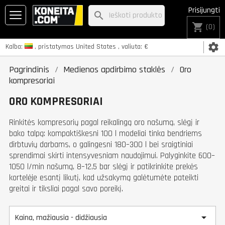
Prisijungti
search
shopping_cart
(0)
settings
Kalba:
, pristatymas
United States
, valiuta:
€
Pagrindinis
Medienos apdirbimo staklės
Oro
kompresoriai
ORO KOMPRESORIAI
Rinkitės kompresorių pagal reikalingą oro našumą, slėgį ir
bako talpą: kompaktiškesni 100 l modeliai tinka bendriems
dirbtuvių darbams, o galingesni 180–300 l bei sraigtiniai
sprendimai skirti intensyvesniam naudojimui. Palyginkite 600–
1050 l/min našumą, 8–12,5 bar slėgį ir patikrinkite prekės
kortelėje esantį likutį, kad užsakymą galėtumėte pateikti
greitai ir tiksliai pagal savo poreikį.

Kaina, mažiausia - didžiausia