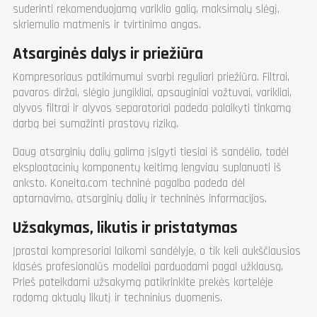
suderinti rekomenduojamą variklio galią, maksimalų slėgį,
skriemulio matmenis ir tvirtinimo angas.
Atsarginės dalys ir priežiūra
Kompresoriaus patikimumui svarbi reguliari priežiūra. Filtrai,
pavaros diržai, slėgio jungikliai, apsauginiai vožtuvai, varikliai,
alyvos filtrai ir alyvos separatoriai padeda palaikyti tinkamą
darbą bei sumažinti prastovų riziką.
Daug atsarginių dalių galima įsigyti tiesiai iš sandėlio, todėl
eksploatacinių komponentų keitimą lengviau suplanuoti iš
anksto. Koneita.com techninė pagalba padeda dėl
aptarnavimo, atsarginių dalių ir techninės informacijos.
Užsakymas, likutis ir pristatymas
Įprastai kompresoriai laikomi sandėlyje, o tik keli aukščiausios
klasės profesionalūs modeliai parduodami pagal užklausą.
Prieš pateikdami užsakymą patikrinkite prekės kortelėje
rodomą aktualų likutį ir techninius duomenis.