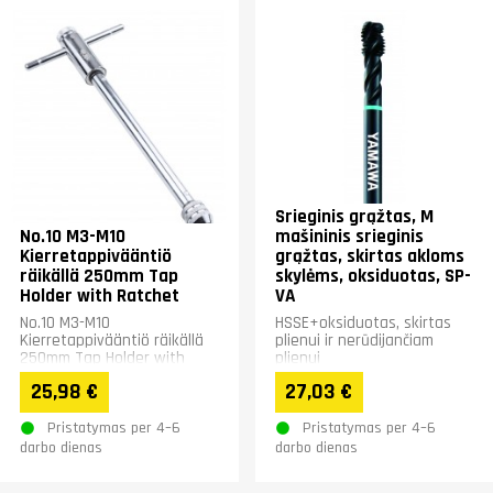
Srieginis grąžtas, M
No.10 M3-M10
mašininis srieginis
Kierretappivääntiö
grąžtas, skirtas akloms
räikällä 250mm Tap
skylėms, oksiduotas, SP-
Holder with Ratchet
VA
No.10 M3-M10
HSSE+oksiduotas, skirtas
Kierretappivääntiö räikällä
plienui ir nerūdijančiam
250mm Tap Holder with
plienui
Ratchet
25,98 €
27,03 €
Pristatymas per 4–6
Pristatymas per 4–6
darbo dienas
darbo dienas