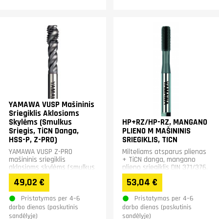
YAMAWA VUSP Mašininis
Sriegiklis Aklosioms
Skylėms (Smulkus
HP+RZ/HP-RZ, MANGANO
Sriegis, TiCN Danga,
PLIENO M MAŠININIS
HSS-P, Z-PRO)
SRIEGIKLIS, TICN
YAMAWA VUSP Z-PRO
Milteliams atsparus plienas
mašininis sriegiklis
+ TiCN danga, mangano
aklosioms skylėms (smulkus
plieno sriegiklis DIN 371/376.
sriegis) iš HSS-P miltelinio
Tinka plienui,
49,02 €
53,04 €
plieno su TiCN...
nerūdijančiajam plienui ir...
Pristatymas per 4–6
Pristatymas per 4–6
darbo dienas (paskutinis
darbo dienas (paskutinis
sandėlyje)
sandėlyje)