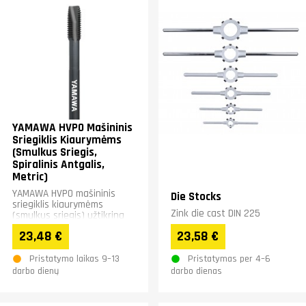
YAMAWA HVPO Mašininis
Sriegiklis Kiaurymėms
(Smulkus Sriegis,
Spiralinis Antgalis,
Metric)
YAMAWA HVPO mašininis
Die Stocks
sriegiklis kiaurymėms
Zink die cast DIN 225
(smulkus sriegis) užtikrina
greitą drožlių pašalinimą ir
23,48 €
23,58 €
stabilų darbą. Unikali...
Pristatymo laikas 9–13
Pristatymas per 4–6
darbo dienų
darbo dienas