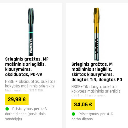
Srieginis grąžtas, MF
mašininis sriegiklis,
Srieginis grąžtas, M
kiaurymėms,
mašininis sriegiklis,
oksiduotas, PO-VA
skirtas kiaurymėms,
dengtas TiN, dengtas PO
HSSE + oksiduotas, aukštos
kokybės mašininis sriegiklis
HSSE+TiN danga, aukštos
kiaurymėms, DIN 5156.
kokybės mašininis sriegiklis,
Plienui ir nerūdijančiajam
skirtas kiaurymėms,
29,98 €
plienui.
DIN371/376, plienui,
34,06 €
nerūdijančiajam plienui,
Pristatymas per 4–6
ketui...
Pristatymas per 4–6
darbo dienas (paskutinis
sandėlyje)
darbo dienas