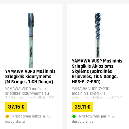
YAMAWA VUSP Mašininis
Sriegiklis Aklosioms
YAMAWA VUPO Mašininis
Skylėms (Spiralinės
Sriegiklis Kiaurymėms
Griovelės, TiCN Danga,
(M Sriegis, TiCN Danga)
HSS-P, Z-PRO)
YAMAWA VUPO mašininis
YAMAWA VUSP Z-PRO
sriegiklis kiaurymėms su
mašininis sriegiklis
TiCN danga ir milteliniu HSS
aklosioms skylėms su HSS-P
plienu užtikrina ilgą
milteliniu plienu ir TiCN
37,15 €
39,11 €
tarnavimo laiką ir stabilų...
danga užtikrina ilgą
tarnavimo...
Pristatymo laikas 9–13
Pristatymas per 4–6
darbo dienų
darbo dienas