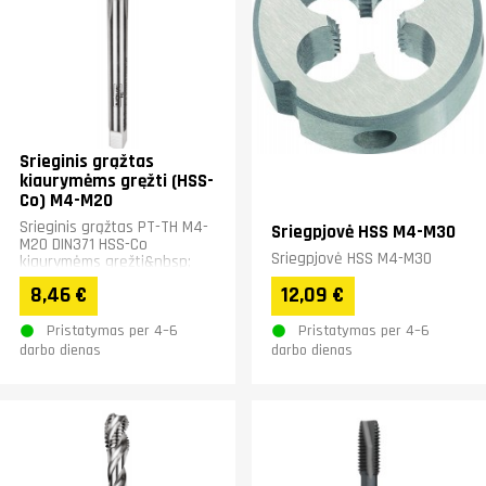
Srieginis grąžtas
kiaurymėms gręžti (HSS-
Co) M4-M20
Srieginis grąžtas PT-TH M4-
Sriegpjovė HSS M4-M30
M20 DIN371 HSS-Co
Sriegpjovė HSS M4-M30
kiaurymėms gręžti&nbsp;
8,46 €
12,09 €
Pristatymas per 4–6
Pristatymas per 4–6
darbo dienas
darbo dienas