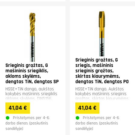
Srieginis grąžtas, G
Srieginis grąžtas, G
sriegis, mašininis
mašininis sriegiklis,
srieginis grąžtas,
akloms skylėms,
skirtas kiaurymėms,
dengtas TiN, dengtas SP
dengtas TiN, dengtas PO
HSSE+TiN danga, aukštos
HSSE+TiN danga. Aukštos
kokybės mašininis sriegiklis
kokybės mašininis srieginis
akloms skylėms, DIN5156.
grąžtas, skirtas kiaurymėms,
Plienui, nerūdijančiajam
DIN5156. Plienui,
41,04 €
41,04 €
plienui ir nemetalams.
nerūdijančiajam plienui ir...
Pristatymas per 4–6
Pristatymas per 4–6
darbo dienas (paskutinis
darbo dienas (paskutinis
sandėlyje)
sandėlyje)