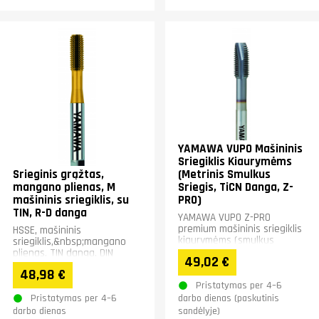
YAMAWA VUPO Mašininis
Sriegiklis Kiaurymėms
Srieginis grąžtas,
(Metrinis Smulkus
mangano plienas, M
Sriegis, TiCN Danga, Z-
mašininis sriegiklis, su
PRO)
TIN, R-D danga
YAMAWA VUPO Z-PRO
premium mašininis sriegiklis
HSSE, mašininis
kiaurymėms (smulkus
sriegiklis,&nbsp;mangano
sriegis) iš HSS-P miltelinio
plienas, TIN danga, DIN
49,02 €
plieno...
371/376. Plienams ir
48,98 €
nemetalams.
Pristatymas per 4–6
Pristatymas per 4–6
darbo dienas (paskutinis
darbo dienas
sandėlyje)