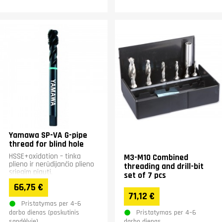
Yamawa SP-VA G-pipe
thread for blind hole
HSSE+oxidation – tinka
M3-M10 Combined
plieno ir nerūdijančio plieno
threading and drill-bit
sriegim pjauti.
set of 7 pcs
66,75 €
71,12 €
Pristatymas per 4–6
Pristatymas per 4–6
darbo dienas (paskutinis
sandėlyje)
darbo dienas