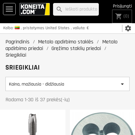
Prisijungti
search
shopping_cart
(0)
settings
Kalba:
, pristatymas
United States
, valiuta:
€
Pagrindinis
Metalo apdirbimo staklės
Metalo
apdirbimo priedai
Gręžimo staklių priedai
Sriegikliai
SRIEGIKLIAI

Kaina, mažiausia - didžiausia
Rodoma 1-30 iš 37 prekės(-ių)