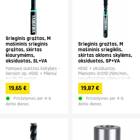
Srieginis grąžtas, M
mašininis srieginis
Srieginis grąžtas, M
grąžtas, skirtas
mašininis sriegiklis,
kiaurymėms,
skirtas akloms skylėms,
oksiduotas, SL+VA
oksiduotas, SP+VA
Yamawa aukštos kokybės -
HSSE + oksiduotas.
Version Up. HSSE + Plienui
Plienams Vc010-20m/min.,
Vc=10-20 m/min.,
nerūdijančiam plienui Vc=5-
nerūdijančiam Vc=5- 20
20m/min.&nbsp;
19,65 €
19,87 €
m/min.
Pristatymas per 4–6
Pristatymas per 4–6
darbo dienas
darbo dienas