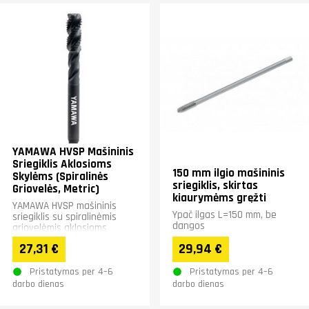
YAMAWA HVSP Mašininis
Sriegiklis Aklosioms
150 mm ilgio mašininis
Skylėms (Spiralinės
sriegiklis, skirtas
Griovelės, Metric)
kiaurymėms gręžti
YAMAWA HVSP mašininis
Ypač ilgas L=150 mm, be
sriegiklis su spiralinėmis
dangos
griovelėmis aklosioms
skylėms užtikrina sklandų
27,31 €
29,94 €
drožlių pašalinimą ir ypač...
Pristatymas per 4–6
Pristatymas per 4–6
darbo dienas
darbo dienas