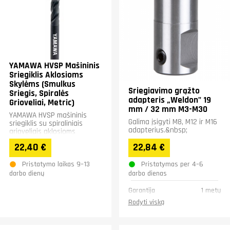
YAMAWA HVSP Mašininis
Sriegiklis Aklosioms
Skylėms (Smulkus
Sriegiavimo grąžto
Sriegis, Spiralės
adapteris „Weldon" 19
Grioveliai, Metric)
mm / 32 mm M3-M30
YAMAWA HVSP mašininis
Galima įsigyti M8, M12 ir M16
sriegiklis su spiraliniais
adapterius.&nbsp;
grioveliais aklosioms
skylėms (smulkus sriegis)
22,40 €
22,84 €
užtikrina...
Pristatymo laikas 9–13
Pristatymas per 4–6
darbo dienų
darbo dienas
Garantija
1 metų
Rodyti viską