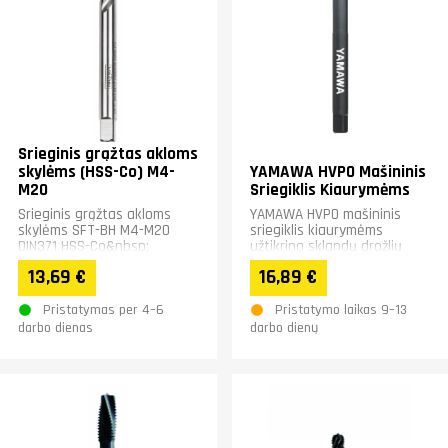
Srieginis grąžtas akloms
skylėms (HSS-Co) M4-
YAMAWA HVPO Mašininis
M20
Sriegiklis Kiaurymėms
Srieginis grąžtas akloms
YAMAWA HVPO mašininis
skylėms SFT-BH M4-M20
sriegiklis kiaurymėms
DIN371 HSS-Co&nbsp;
užtikrina sklandų drožlių
pašalinimą ir stabilų darbą.
13,69 €
16,89 €
Unikali griovelių...
Pristatymas per 4–6
Pristatymo laikas 9–13
darbo dienas
darbo dienų