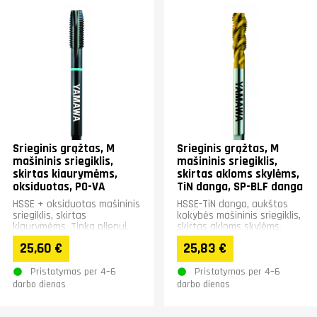
Srieginis grąžtas, M
Srieginis grąžtas, M
mašininis sriegiklis,
mašininis sriegiklis,
skirtas kiaurymėms,
skirtas akloms skylėms,
oksiduotas, PO-VA
TiN danga, SP-BLF danga
HSSE + oksiduotas mašininis
HSSE-TiN danga, aukštos
sriegiklis, skirtas
kokybės mašininis sriegiklis,
kiaurymėms. Tinka plienui,
skirtas akloms skylėms,
nerūdijančiajam plienui ir
DIN371/376. Plienui,
25,60 €
25,83 €
rūgštims atspariam...
nerūdijančiajam plienui ir...
Pristatymas per 4–6
Pristatymas per 4–6
darbo dienas
darbo dienas