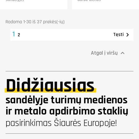
Rodoma 1-30 iš 37 prekės(-ių)
1

Tęsti
2
Atgal į viršų

Didžiausias
sandėlyje turimų medienos
ir metalo apdirbimo staklių
pasirinkimas Šiaurės Europoje!