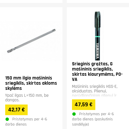
Srieginis grąžtas, G
mašininis sriegiklis,
skirtas kiaurymėms, PO-
150 mm ilgio mašininis
VA
sriegiklis, skirtas akloms
Mašininis sriegiklis HSS-E,
skylėms
oksiduotas. Plienui,
Ypač ilgas L=150 mm, be
nerūdijančiajam plienui ir
dangos.
legiruotajam plienui.
47,59 €
42,17 €
Pristatymas per 4–6
Pristatymas per 4–6
darbo dienas (paskutinis
darbo dienas
sandėlyje)