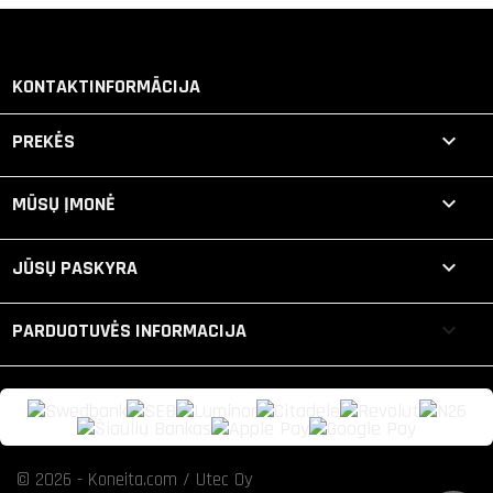
KONTAKTINFORMĀCIJA

PREKĖS

MŪSŲ ĮMONĖ

JŪSŲ PASKYRA
keyboard_arrow_down
PARDUOTUVĖS INFORMACIJA
© 2026 - Koneita.com / Utec Oy