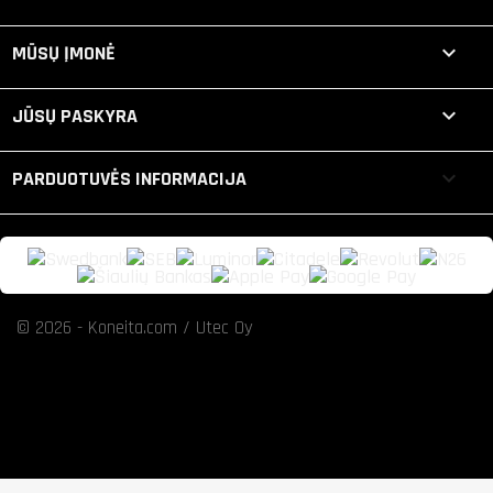

MŪSŲ ĮMONĖ

JŪSŲ PASKYRA
keyboard_arrow_down
PARDUOTUVĖS INFORMACIJA
© 2026 - Koneita.com / Utec Oy