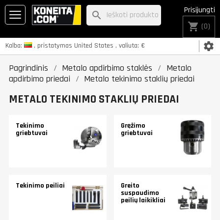
Prisijungti
search
shopping_cart
(0)
settings
Kalba:
, pristatymas
United States
, valiuta:
€
Pagrindinis
Metalo apdirbimo staklės
Metalo
apdirbimo priedai
Metalo tekinimo staklių priedai
METALO TEKINIMO STAKLIŲ PRIEDAI
Tekinimo
Gręžimo
griebtuvai
griebtuvai
Tekinimo peiliai
Greito
suspaudimo
peilių laikikliai