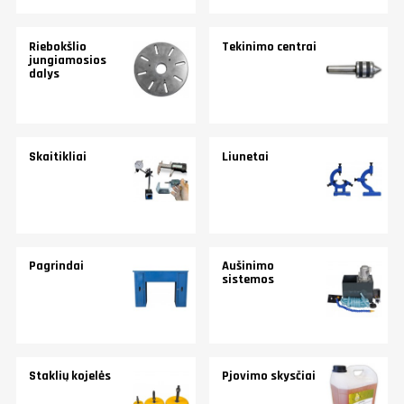
Riebokšlio
Tekinimo centrai
jungiamosios
dalys
Skaitikliai
Liunetai
Pagrindai
Aušinimo
sistemos
Staklių kojelės
Pjovimo skysčiai