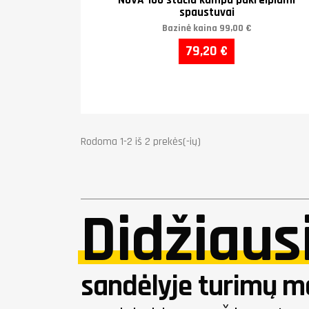
NOVA 100 stačiu kampu pakreipiami
spaustuvai
Bazinė kaina
99,00 €
79,20 €
Rodoma 1-2 iš 2 prekės(-ių)
Didžiaus
sandėlyje turimų me