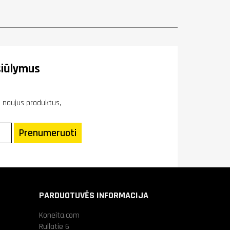
iūlymus
ie naujus produktus,
Prenumeruoti
PARDUOTUVĖS INFORMACIJA
Koneita.com
Rullatie 6