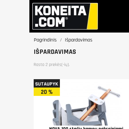
Pagrindinis
Išpardavimas
IŠPARDAVIMAS
Rasta 2 prekės(-ių).
SUTAUPYK
20 %