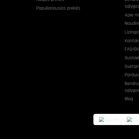
sąlygo
Populiariausios prekės
Apie m
Naudin
Lizing
Kontak
FAQ/D
Susisi
Svetai
Parduo
Bendro
sąlygo
Blog