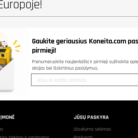
Europoje!
Gaukite geriausius
Koneita.com
pas
pirmieji!
Prenumeruokite naujienlaiškį ir pirmieji sužinokite ap
akcijas bei išskirtinius pasiūlymus.
 ĮMONĖ
JŪSŲ PASKYRA
as
Užsakymo sekimas
sios tiekimo ir pardavimo
Prisijungti