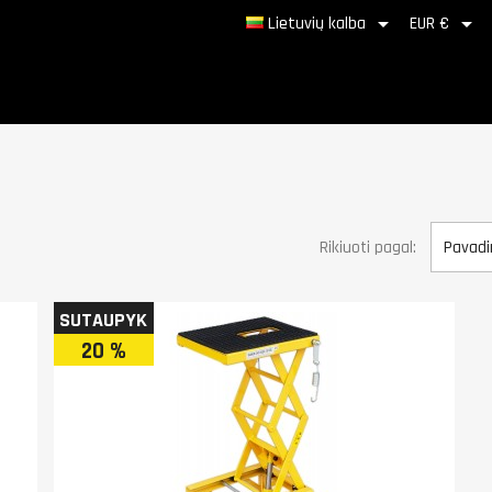


Lietuvių kalba
EUR €
Rikiuoti pagal:
Pavadi
SUTAUPYK
20 %