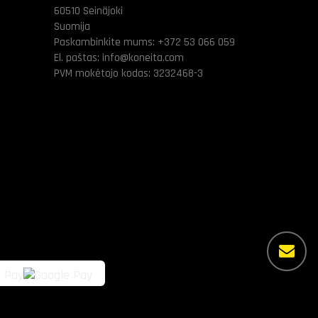
60510 Seinäjoki
Suomija
Paskambinkite mums:
+372 53 066 059
El. paštas:
info@koneita.com
PVM mokėtojo kodas: 3232468-3