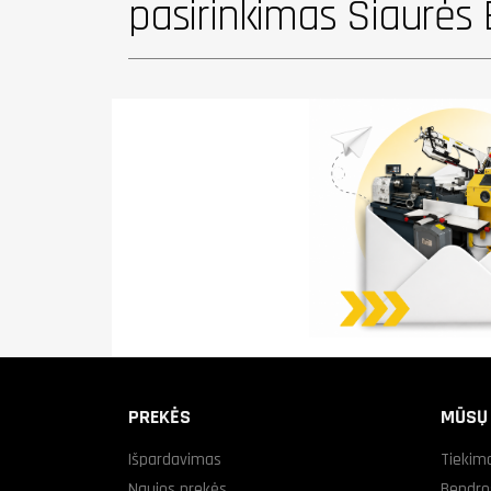
pasirinkimas Šiaurės 
PREKĖS
MŪSŲ
Išpardavimas
Tiekim
Naujos prekės
Bendro