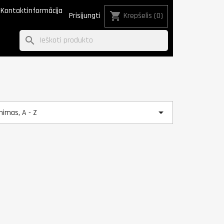
Kontaktinformācija
shopping_cart
Prisijungti
Krepšelis
(0)
search

nimas, A - Z