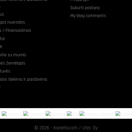
s
Sukurti paskyrą
us
My blog comments
gos nuorodos
as / Finansavimas
tai
UK
ekite su mumis
nės žemėlapis
tuvės
sios tiekimo ir pardavimo
s
© 2026 - Koneita.com / Utec Oy