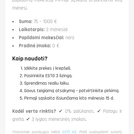
papildomų mokesčių. Pirmoji sąskaita atsiunčiama kitą
mėnesį.
Suma:
75 – 1000 €
Laikotarpis:
3 mėnesiai
Papildomi mokesčiai:
nėra
Pradinė įmoka:
0 €
Kaip naudoti?
Įdėkite prekes į krepšelį.
Pasirinkite ESTO 3 lizingą.
Sprendimas realiu laiku.
Gavus teigiamą atsakymą – patvirtinkite pirkimą.
Pirmoji sąskaita išsiunčiama kito mėnesio 15 d.
Kodėl verta rinktis?
✔ 0% palūkanos. ✔ Patogu ir
greita. ✔ 3 lygios mėnesinės įmokos.
Finansines paslaugas teikia
ESTO AS
. Prieš sudarydami sutartį,