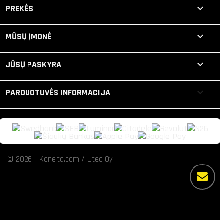

PREKĖS

MŪSŲ ĮMONĖ

JŪSŲ PASKYRA
keyboard_arrow_down
PARDUOTUVĖS INFORMACIJA
© 2026 - Koneita.com / Utec Oy