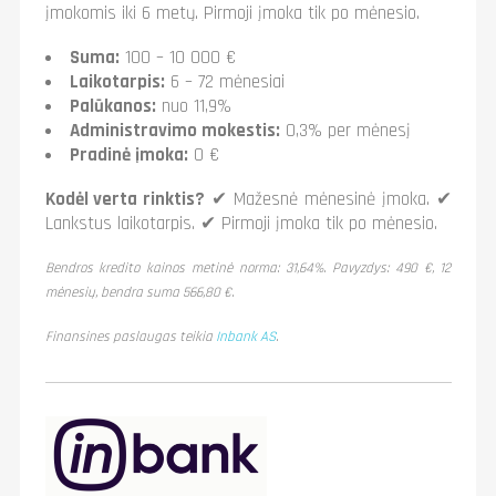
įmokomis iki 6 metų. Pirmoji įmoka tik po mėnesio.
Suma:
100 – 10 000 €
Laikotarpis:
6 – 72 mėnesiai
Palūkanos:
nuo 11,9%
Administravimo mokestis:
0,3% per mėnesį
Pradinė įmoka:
0 €
Kodėl verta rinktis?
✔ Mažesnė mėnesinė įmoka. ✔
Lankstus laikotarpis. ✔ Pirmoji įmoka tik po mėnesio.
Bendros kredito kainos metinė norma: 31,64%. Pavyzdys: 490 €, 12
mėnesių, bendra suma 566,80 €.
Finansines paslaugas teikia
Inbank AS
.