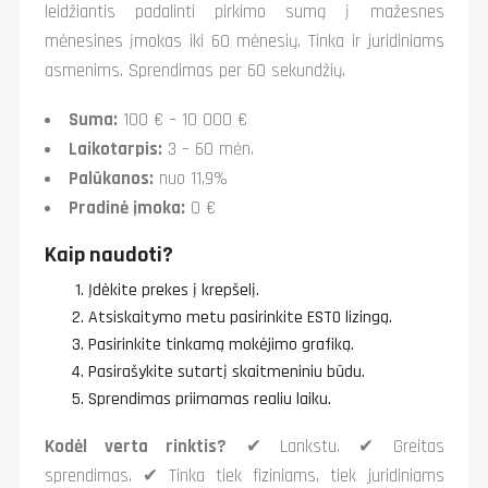
leidžiantis padalinti pirkimo sumą į mažesnes
mėnesines įmokas iki 60 mėnesių. Tinka ir juridiniams
asmenims. Sprendimas per 60 sekundžių.
Suma:
100 € – 10 000 €
Laikotarpis:
3 – 60 mėn.
Palūkanos:
nuo 11,9%
Pradinė įmoka:
0 €
Kaip naudoti?
Įdėkite prekes į krepšelį.
Atsiskaitymo metu pasirinkite ESTO lizingą.
Pasirinkite tinkamą mokėjimo grafiką.
Pasirašykite sutartį skaitmeniniu būdu.
Sprendimas priimamas realiu laiku.
Kodėl verta rinktis?
✔ Lankstu. ✔ Greitas
sprendimas. ✔ Tinka tiek fiziniams, tiek juridiniams