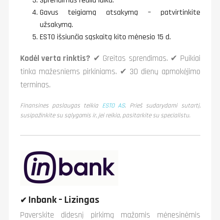
Sprendimas realiu laiku.
Gavus teigiamą atsakymą – patvirtinkite
užsakymą.
ESTO išsiunčia sąskaitą kito mėnesio 15 d.
Kodėl verta rinktis?
✔ Greitas sprendimas. ✔ Puikiai
tinka mažesniems pirkiniams. ✔ 30 dienų apmokėjimo
terminas.
Finansines paslaugas teikia
ESTO AS
. Prieš sudarydami sutartį,
susipažinkite su sąlygomis ir, jei reikia, pasitarkite su specialistu.
Inbank – Lizingas
✔
Paverskite didesnį pirkimą mažomis mėnesinėmis