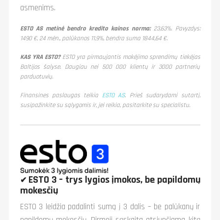
asmenims.
ESTO AS metinė bendro kredito kainos norma:
23,63%. Pavyzdys:
1490 €, 24 mėn., palūkanos 11,9%, bendra suma 1844,64 €.
KAS YRA ESTO?
ESTO yra pirmaujantis mokėjimo sprendimų tiekėjas
Baltijos šalyse. Daugiau nei 500 000 klientų ir 3000 partnerių
parduotuvių.
Finansines paslaugas teikia
ESTO AS
. Prieš sudarydami sutartį,
susipažinkite su sąlygomis ir, jei reikia, pasitarkite su specialistu.
ESTO 3 – trys lygios įmokos, be papildomų
✔
mokesčių
ESTO 3 leidžia padalinti sumą į 3 dalis – be palūkanų ir