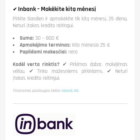
Inbank – Mokėkite kitą mėnesį
✔
Pirkite šiandien ir apmokėkite tik kitą mėnesį, 25 dieną.
Neturi įtakos kredito reitingui.
Suma:
30 – 800 €
Apmokėjimo terminas:
kito mėnesio 25 d.
Papildomi mokesčiai:
nėra
Kodėl verta rinktis?
✔ Pirkimas dabar, mokėjimas
vėliau. ✔ Tinka mažesniems pirkiniams. ✔ Neturi
įtakos kredito reitingui.
Finansines paslaugas teikia
Inbank AS
.