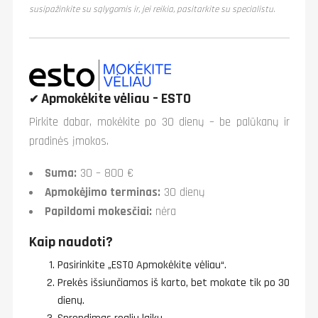
susipažinkite su sąlygomis ir, jei reikia, pasitarkite su specialistu.
Apmokėkite vėliau – ESTO
✔
Pirkite dabar, mokėkite po 30 dienų – be palūkanų ir
pradinės įmokos.
Suma:
30 – 800 €
Apmokėjimo terminas:
30 dienų
Papildomi mokesčiai:
nėra
Kaip naudoti?
Pasirinkite „ESTO Apmokėkite vėliau“.
Prekės išsiunčiamos iš karto, bet mokate tik po 30
dienų.