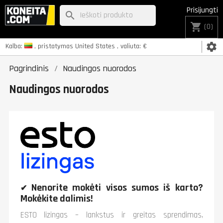
Prisijungti
search
shopping_cart
(0)
settings
Kalba:
, pristatymas
United States
, valiuta:
€
Pagrindinis
Naudingos nuorodos
Naudingos nuorodos
Nenorite mokėti visos sumos iš karto?
✔
Mokėkite dalimis!
ESTO lizingas – lankstus ir greitas sprendimas,