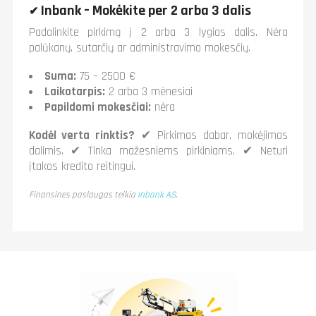
Inbank – Mokėkite per 2 arba 3 dalis
✔
Padalinkite pirkimą į 2 arba 3 lygias dalis. Nėra
palūkanų, sutarčių ar administravimo mokesčių.
Suma:
75 – 2500 €
Laikotarpis:
2 arba 3 mėnesiai
Papildomi mokesčiai:
nėra
Kodėl verta rinktis?
✔ Pirkimas dabar, mokėjimas
dalimis. ✔ Tinka mažesniems pirkiniams. ✔ Neturi
įtakos kredito reitingui.
Finansines paslaugas teikia
Inbank AS
.