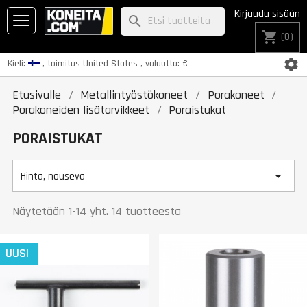
Kirjaudu sisään
search
shopping_cart
(0)
settings
Kieli:
, toimitus
United States
, valuutta:
€
Etusivulle
Metallintyöstökoneet
Porakoneet
Porakoneiden lisätarvikkeet
Poraistukat
PORAISTUKAT

Hinta, nouseva
Näytetään 1-14 yht. 14 tuotteesta
UUSI