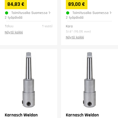
putkille. Soveltuu
84,83 €
89,00 €
käytettäväksi niin
käsiporakoneissa...
Toimitusaika Suomessa 1-
Toimitusaika Suomessa 1-
2 työpäivää
2 työpäivää
Takuu
1 vuosi
Kara
3/4" (19,05 mm)
Näytä kaikki
Kallistus (°)
0-60
Näytä kaikki
Putkikoot (")
2 (50,8 mm)
Paino (kg)
4,5
Takuu
1 vuosi
Karnasch Weldon
Karnasch Weldon