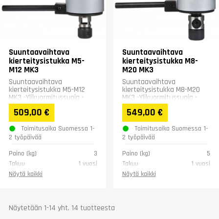
Suuntaavaihtava
Suuntaavaihtava
kierteitysistukka M5-
kierteitysistukka M8-
M12 MK3
M20 MK3
Suuntaavaihtava
Suuntaavaihtava
kierteitysistukka M5-M12
kierteitysistukka M8-M20
MK3 -Ylikuormitussuoja -
MK3 -Ylikuormitussuoja -
Momentin säätö -
Momentin säätö -
509,00 €
549,00 €
Automaattinen
Automaattinen
suunnanvaihto
suunnanvaihto
Toimitusaika Suomessa 1-
Toimitusaika Suomessa 1-
2 työpäivää
2 työpäivää
Paino (kg)
3
Paino (kg)
5
Takuu
1 vuosi
Takuu
1 vuosi
Näytä kaikki
Näytä kaikki
Näytetään 1-14 yht. 14 tuotteesta