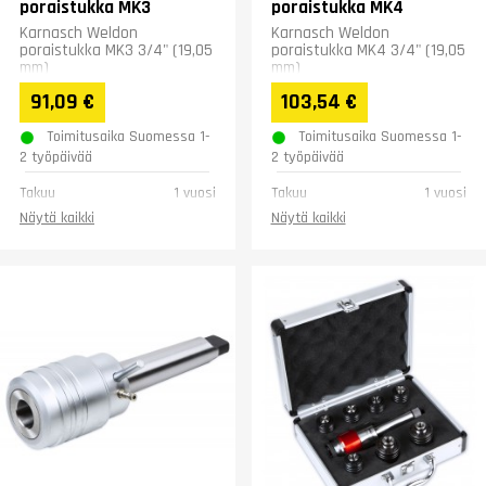
poraistukka MK3
poraistukka MK4
Karnasch Weldon
Karnasch Weldon
poraistukka MK3 3/4" (19,05
poraistukka MK4 3/4" (19,05
mm)
mm)
91,09 €
103,54 €
Toimitusaika Suomessa 1-
Toimitusaika Suomessa 1-
2 työpäivää
2 työpäivää
Takuu
1 vuosi
Takuu
1 vuosi
Näytä kaikki
Näytä kaikki