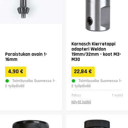
Karnasch Kierretappi
adapteri Weldon
Poraistukan avain 1-
19mm/32mm - koot M3-
16mm
M30
4,90 €
22,84 €
Toimitusaika Suomessa 1-
Toimitusaika Suomessa 1-
2 työpäivää
2 työpäivää
Takuu
1 vuosi
Näytä kaikki