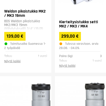
Weldon pikaistukka MK2
/ MK3 19mm
BDS Weldon pikaistukka
Kierteitysistukka setti
MK2/MK3 19mm
MK2 / MK3 / MK4
jäähdytyksellä 3/4" (19,05
mm)
139,00 €
299,00 €
Toimitusaika Suomessa 1-
Tulossa varastoon, arvio
2 työpäivää
28.08. - 04.09.
Takuu
1 vuosi
Paino (kg)
3
Takuu
1 vuosi
Näytä kaikki
Näytä kaikki