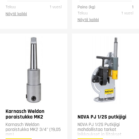
Takuu
1 vuosi
Paino (kg)
1
Takuu
1 vuosi
Näytä kaikki
Näytä kaikki
Karnasch Weldon
poraistukka MK2
NOVA PJ 1/2S putkijigi
Karnasch Weldon
NOVA PJ 1/2S Putkijigi
poraistukka MK2 3/4" (19,05
mahdollistaa tarkat
mm)
leikkaukset ja liitokset