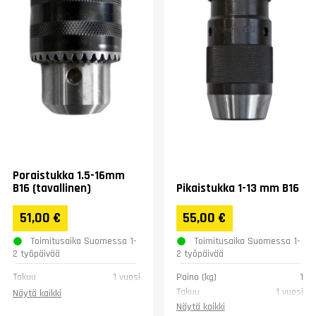
Poraistukka 1.5-16mm
B16 (tavallinen)
Pikaistukka 1-13 mm B16
51,00 €
55,00 €
Toimitusaika Suomessa 1-
Toimitusaika Suomessa 1-
2 työpäivää
2 työpäivää
Takuu
1 vuosi
Paino (kg)
1
Takuu
1 vuosi
Näytä kaikki
Näytä kaikki