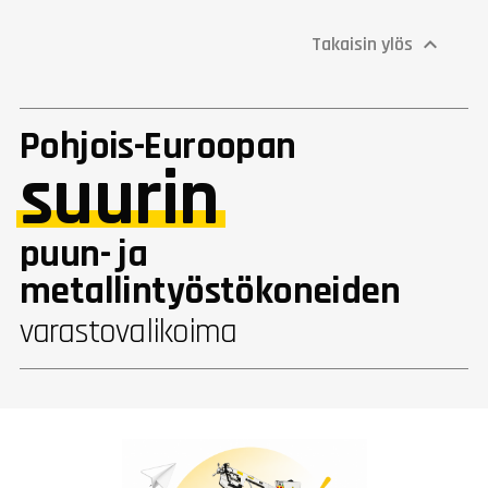
Takaisin ylös

Pohjois-Euroopan
suurin
puun- ja
metallintyöstökoneiden
varastovalikoima