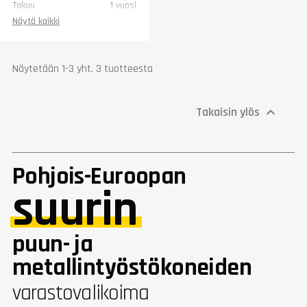
Takuu
1 vuosi
Näytä kaikki
Näytetään 1-3 yht. 3 tuotteesta
Takaisin ylös

Pohjois-Euroopan
suurin
puun- ja
metallintyöstökoneiden
varastovalikoima