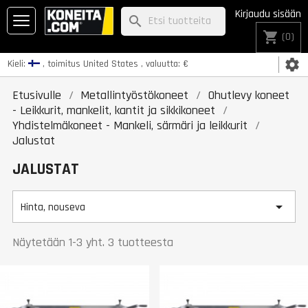
Kirjaudu sisään
search
shopping_cart
(0)
settings
Kieli:
, toimitus
United States
, valuutta:
€
Etusivulle
Metallintyöstökoneet
Ohutlevy koneet
- Leikkurit, mankelit, kantit ja sikkikoneet
Yhdistelmäkoneet - Mankeli, särmäri ja leikkurit
Jalustat
JALUSTAT

Hinta, nouseva
Näytetään 1-3 yht. 3 tuotteesta