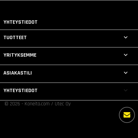
YHTEYSTIEDOT

TUOTTEET

YRITYKSEMME

ASIAKASTILI
keyboard_arrow_down
YHTEYSTIEDOT
© 2026 - Koneita.com / Utec Oy