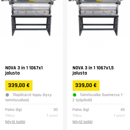
NOVA 3 in 1 1067x1
NOVA 3 in 1 1067x1,5
jalusta
jalusta
339,00 €
339,00 €
Tilapäisesti loppu (kysy
Toimitusaika Suomessa 1-
toimitusaikaa)
2 työpäivää
Paino (kg)
30
Paino (kg)
45
Takuu
1 vuosi
Takuu
1 vuosi
Näytä kaikki
Näytä kaikki