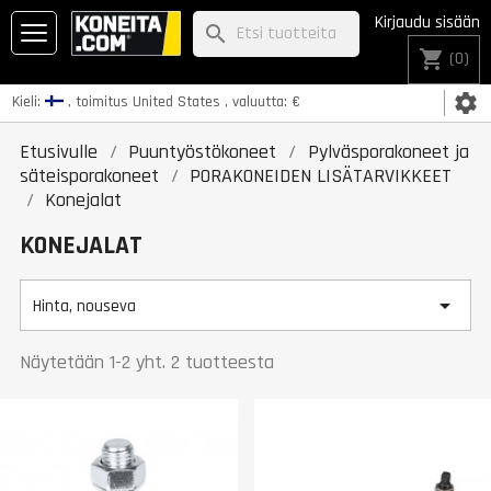
Kirjaudu sisään
search
shopping_cart
(0)
settings
Kieli:
, toimitus
United States
, valuutta:
€
Etusivulle
Puuntyöstökoneet
Pylväsporakoneet ja
säteisporakoneet
PORAKONEIDEN LISÄTARVIKKEET
Konejalat
KONEJALAT

Hinta, nouseva
Näytetään 1-2 yht. 2 tuotteesta