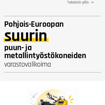
Takaisin ylös

Pohjois-Euroopan
suurin
puun- ja
metallintyöstökoneiden
varastovalikoima