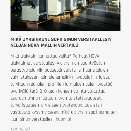
MIKÄ JYRSINKONE SOPII SINUN VERSTAALLESI?
NELJÄN NOVA-MALLIN VERTAILU
Mikä alajyrsin kannattaa valita? Parhaat NOVA-
alajyrsimet verstaallesi Alajyrsin on puuntyöstön
perustyökalu niin puusepänverstaille, huonekalujen
valmistukseen kuin pienempiinkin työpajoihin, joissa
tarvitaan reunojen, profiilien ja muiden osien työstöä
pyörivällä terällä. Oikean koneen valinta vaikuttaa
suoraan pinnan laatuun, työn toistettavuuteen,
turvallisuuteen ja yleiseen työtehoon. Jos etsit
vastausta kysymykseen, mikä alajyrsin sopii parhaiten
juuri sinun verstaallesi, huomioi...
Lue lisää