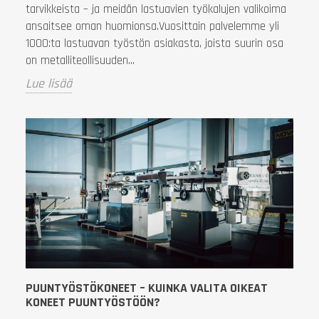
tarvikkeista – ja meidän lastuavien työkalujen valikoima
ansaitsee oman huomionsa.Vuosittain palvelemme yli
1000:ta lastuavan työstön asiakasta, joista suurin osa
on metalliteollisuuden...
Lue lisää
PUUNTYÖSTÖKONEET – KUINKA VALITA OIKEAT
KONEET PUUNTYÖSTÖÖN?