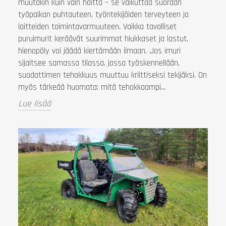
muutakin kuin vain haitta – se vaikuttaa suoraan
työpaikan puhtauteen, työntekijöiden terveyteen ja
laitteiden toimintavarmuuteen. Vaikka tavalliset
puruimurit keräävät suurimmat hiukkaset ja lastut,
hienopöly voi jäädä kiertämään ilmaan. Jos imuri
sijaitsee samassa tilassa, jossa työskennellään,
suodattimen tehokkuus muuttuu kriittiseksi tekijäksi. On
myös tärkeää huomata: mitä tehokkaampi...
Lue lisää