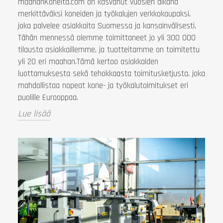
maahanKoneita.com on kasvanut vuosien aikana
merkittäväksi koneiden ja työkalujen verkkokaupaksi,
joka palvelee asiakkaita Suomessa ja kansainvälisesti.
Tähän mennessä olemme toimittaneet jo yli 300 000
tilausta asiakkaillemme, ja tuotteitamme on toimitettu
yli 20 eri maahan.Tämä kertoo asiakkaiden
luottamuksesta sekä tehokkaasta toimitusketjusta, joka
mahdollistaa nopeat kone- ja työkalutoimitukset eri
puolille Eurooppaa.
Lue lisää