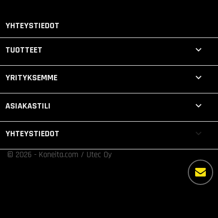
YHTEYSTIEDOT

TUOTTEET

YRITYKSEMME

ASIAKASTILI
keyboard_arrow_down
YHTEYSTIEDOT
© 2026 - Koneita.com / Utec Oy