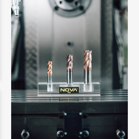
Lastuavien työkalujen valinta metallintyöstössä –
keskeiset tekijät ja käytännön ohjeet
Metallintyöstössä lastuavien työkalujen oikea valinta on
yksi merkittävimmistä tekijöistä tuotannon tehokkuuden,...
Lue lisää