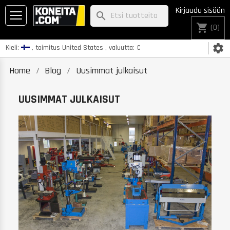
Kirjaudu sisään
search
shopping_cart
(0)
settings
Kieli:
, toimitus
United States
, valuutta:
€
Home
Blog
Uusimmat julkaisut
UUSIMMAT JULKAISUT
K