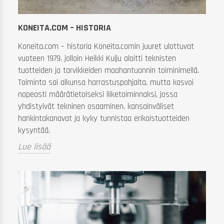
m
Me
KONEITA.COM – HISTORIA
lo
Koneita.com – historia Koneita.comin juuret ulottuvat
Lu
vuoteen 1979, jolloin Heikki Kulju aloitti teknisten
tuotteiden ja tarvikkeiden maahantuonnin toiminimellä.
Toiminta sai alkunsa harrastuspohjalta, mutta kasvoi
nopeasti määrätietoiseksi liiketoiminnaksi, jossa
yhdistyivät tekninen osaaminen, kansainväliset
hankintakanavat ja kyky tunnistaa erikoistuotteiden
kysyntää.
Lue lisää