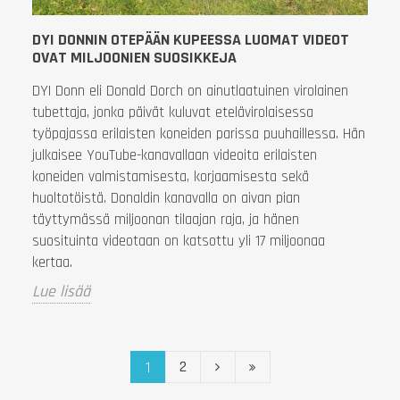
DYI DONNIN OTEPÄÄN KUPEESSA LUOMAT VIDEOT
OVAT MILJOONIEN SUOSIKKEJA
DYI Donn eli Donald Dorch on ainutlaatuinen virolainen
tubettaja, jonka päivät kuluvat etelävirolaisessa
työpajassa erilaisten koneiden parissa puuhaillessa. Hän
julkaisee YouTube-kanavallaan videoita erilaisten
koneiden valmistamisesta, korjaamisesta sekä
huoltotöistä. Donaldin kanavalla on aivan pian
täyttymässä miljoonan tilaajan raja, ja hänen
suosituinta videotaan on katsottu yli 17 miljoonaa
kertaa.
Lue lisää
2
1