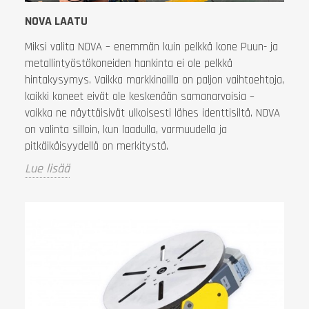
NOVA LAATU
Miksi valita NOVA – enemmän kuin pelkkä kone Puun- ja
metallintyöstökoneiden hankinta ei ole pelkkä
hintakysymys. Vaikka markkinoilla on paljon vaihtoehtoja,
kaikki koneet eivät ole keskenään samanarvoisia –
vaikka ne näyttäisivät ulkoisesti lähes identtisiltä. NOVA
on valinta silloin, kun laadulla, varmuudella ja
pitkäikäisyydellä on merkitystä.
Lue lisää