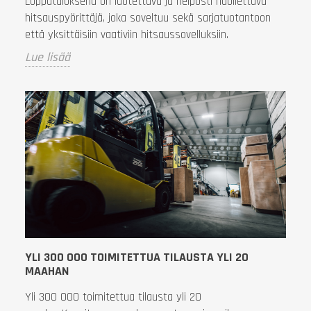
Lopputuloksena on luotettava ja helposti huollettava
hitsauspyörittäjä, joka soveltuu sekä sarjatuotantoon
että yksittäisiin vaativiin hitsaussovelluksiin.
Lue lisää
YLI 300 000 TOIMITETTUA TILAUSTA YLI 20
MAAHAN
Yli 300 000 toimitettua tilausta yli 20