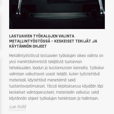
LASTUAVIEN TYÖKALUJEN VALINTA
METALLINTYÖSTÖSSÄ – KESKEISET TEKIJÄT JA
KÄYTÄNNÖN OHJEET
Metallintyöstössä lastuavien työkalujen oikea valinta on
yksi merkittävimmistä tekijöistä tuotannon
tehokkuuden, laadun ja kustannusten kannalta. Työkalun
valintaan vaikuttavat useat tekijät, kuten työstettävä
materiaali, käytettävä menetelmä sekä
tuotantovaatimukset. Tässä kirjoituksessa käydään läpi
keskeiset valintaperusteet, materiaalin vaikutus sekä
käytännön ohjeet työkalujen hankintaan ja hallintaan.
Lue lisää