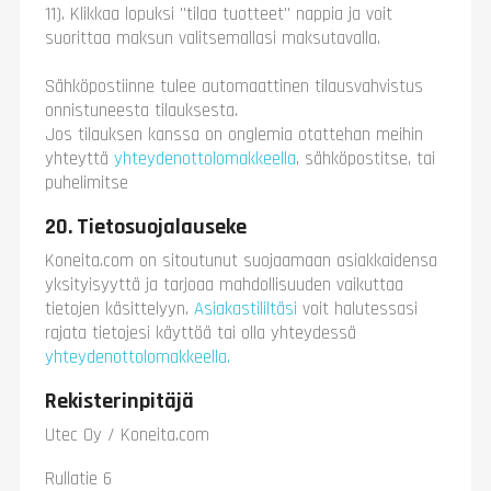
11). Klikkaa lopuksi "tilaa tuotteet" nappia ja voit
suorittaa maksun valitsemallasi maksutavalla.
Sähköpostiinne tulee automaattinen tilausvahvistus
onnistuneesta tilauksesta.
Jos tilauksen kanssa on onglemia otattehan meihin
yhteyttä
yhteydenottolomakkeella
, sähköpostitse, tai
puhelimitse
20. Tietosuojalauseke
Koneita.com on sitoutunut suojaamaan asiakkaidensa
yksityisyyttä ja tarjoaa mahdollisuuden vaikuttaa
tietojen käsittelyyn.
Asiakastililtäsi
voit halutessasi
rajata tietojesi käyttöä tai olla yhteydessä
yhteydenottolomakkeella.
Rekisterinpitäjä
Utec Oy / Koneita.com
Rullatie 6