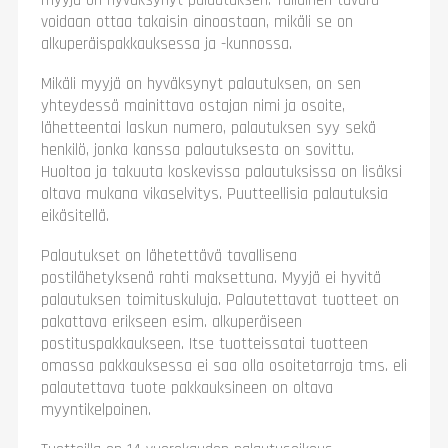
myyjä on hyväksynyt palautuksen. Tällainen tavara
voidaan ottaa takaisin ainoastaan, mikäli se on
alkuperäispakkauksessa ja -kunnossa.
Mikäli myyjä on hyväksynyt palautuksen, on sen
yhteydessä mainittava ostajan nimi ja osoite,
lähetteentai laskun numero, palautuksen syy sekä
henkilö, jonka kanssa palautuksesta on sovittu.
Huoltoa ja takuuta koskevissa palautuksissa on lisäksi
oltava mukana vikaselvitys. Puutteellisia palautuksia
eikäsitellä.
Palautukset on lähetettävä tavallisena
postilähetyksenä rahti maksettuna. Myyjä ei hyvitä
palautuksen toimituskuluja. Palautettavat tuotteet on
pakattava erikseen esim. alkuperäiseen
postituspakkaukseen. Itse tuotteissatai tuotteen
omassa pakkauksessa ei saa olla osoitetarroja tms. eli
palautettava tuote pakkauksineen on oltava
myyntikelpoinen.