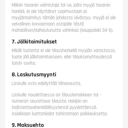
Milloin tavaran valmistaja tai se, jolta myyjä tavaran
hankkii, ei ole täyttänyt sopimustaan ja
myyjäntoimitus tämän johdosta viivästyy, myyjä ei ole
velvollinen korvaamaan ostajalle tästä
mahdollisestiaiheutunutta vahinkoa (kauppalaki 34 §).
7. Jälkitoimitukset
Mikäli tuotetta ei ole tilaushetkellä myyjän varastossa,
tuote jää jälkitoimitukseen, ellei tilauksenyhteydessä
toisin sovita.
8. Laskutusmyynti
Laskulle osto edellyttää tilinavausta.
Laskulle noudettaessa on tilauslomakkeen tai -
numeron seurattava tilausta. Hakijan on
todistettavahenkilöllisyytensä pyydettäessä.
Asiakkaan luottotiedot tarkistetaan poikkeuksetta.
9. Maksuehto