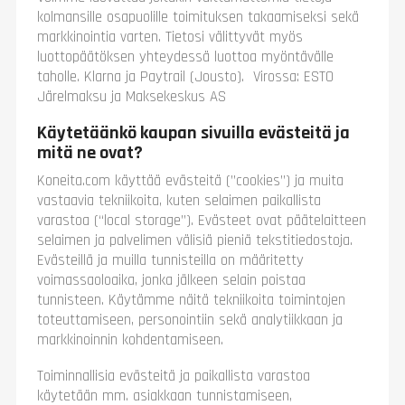
kolmansille osapuolille toimituksen takaamiseksi sekä
markkinointia varten. Tietosi välittyvät myös
luottopäätöksen yhteydessä luottoa myöntävälle
taholle. Klarna ja Paytrail (Jousto). Virossa: ESTO
Järelmaksu ja Maksekeskus AS
Käytetäänkö kaupan sivuilla evästeitä ja
mitä ne ovat?
Koneita.com käyttää evästeitä (”cookies”) ja muita
vastaavia tekniikoita, kuten selaimen paikallista
varastoa (“local storage”). Evästeet ovat päätelaitteen
selaimen ja palvelimen välisiä pieniä tekstitiedostoja.
Evästeillä ja muilla tunnisteilla on määritetty
voimassaoloaika, jonka jälkeen selain poistaa
tunnisteen. Käytämme näitä tekniikoita toimintojen
toteuttamiseen, personointiin sekä analytiikkaan ja
markkinoinnin kohdentamiseen.
Toiminnallisia evästeitä ja paikallista varastoa
käytetään mm. asiakkaan tunnistamiseen,