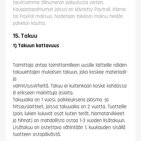
tarvitsemme tilinumeron palautusta varten.
Kauppatapahtumat joissa on käytetty Paytrail, Klarna
tai PayPal maksua, hoidetaan takaisin maksu heidän
palvelun kautta.
15. Takuu
1) Takuun kattavuus
Toimittaja antaa toimittamilleen uusille laitteille näiden
takuuehtojen mukaisen takuun, joka koskee materiaali-
ja
valmistusvirheitä.
Takuu ei kuitenkaan koske kohdassa
8 erikseen mainittuja asioita.
Takuuaika on 1 vuosi, poikkeuksena
plasma -ja
hitsauslaitteet, joissa takuuaika on 2 vuotta. Tuotteille
(pois lukien kuluvat osat kuten terät, hiomatarvikkeet
ja hihnat) on mahdollista ostaa 1-3 vuoden lisätakuun.
Lisätakuu on ostettava vähintään 1. kuukauden sisällä
tuotteen ostopäivästä.