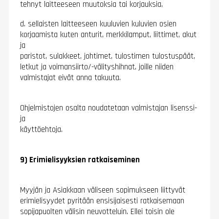
tehnyt laitteeseen muutoksia tai korjauksia,
d. sellaisten laitteeseen kuuluvien kuluvien osien
korjaamista kuten anturit, merkkilamput, liittimet, akut
ja
paristot, sulakkeet, johtimet, tulostimen tulostuspäät,
letkut ja voimansiirto/-välityshihnat, joille niiden
valmistajat eivät anna takuuta.
Ohjelmistojen osalta noudatetaan valmistajan lisenssi-
ja
käyttöehtoja.
9) Erimielisyyksien ratkaiseminen
Myyjän ja Asiakkaan väliseen sopimukseen liittyvät
erimielisyydet pyritään ensisijaisesti ratkaisemaan
sopijapuolten välisin neuvotteluin. Ellei toisin ole