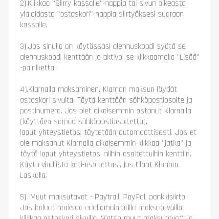
2).Klikkaa "Siirry kassalle"-nappia tai sivun oikeasta
ylälaidasta "ostoskori"-nappia siirtyäksesi suoraan
kassalle.
3).Jos sinulla on käytössäsi alennuskoodi syötä se
alennuskoodi kenttään ja aktivoi se klikkaamalla "Lisää"
-painiketta.
4).Klarnalla maksaminen. Klarnan maksun löydät
ostoskori sivulta. Täytä kenttään sähköpostiosoite ja
postinumero. Jos olet aikaisemmin ostanut Klarnalla
(käyttäen samaa sähköpostiosoitetta),
loput yhteystietosi täytetään automaattisesti. Jos et
ole maksanut Klarnalla aikaisemmin klikkaa "jatka" ja
täytä loput yhteystietosi niihin osoitettuihin kenttiin.
Käytä virallista koti-osoitettasi, jos tilaat Klarnan
Laskulla.
5). Muut maksutavat - Paytrail, PayPal, pankkisiirto.
Jos haluat maksaa edellamainituilla maksutavailla,
klikkaa ostoskori sivuilla "Katso muut maksutavat" ja