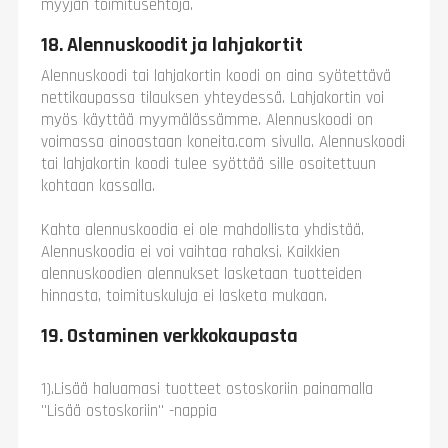
myyjän toimitusehtoja.
18. Alennuskoodit ja lahjakortit
Alennuskoodi tai lahjakortin koodi on aina syötettävä
nettikaupassa tilauksen yhteydessä. Lahjakortin voi
myös käyttää myymälässämme. Alennuskoodi on
voimassa ainoastaan koneita.com sivulla. Alennuskoodi
tai lahjakortin koodi tulee syöttää sille osoitettuun
kohtaan kassalla.
Kahta alennuskoodia ei ole mahdollista yhdistää.
Alennuskoodia ei voi vaihtaa rahaksi. Kaikkien
alennuskoodien alennukset lasketaan tuotteiden
hinnasta, toimituskuluja ei lasketa mukaan.
19. Ostaminen verkkokaupasta
1).Lisää haluamasi tuotteet ostoskoriin painamalla
"Lisää ostoskoriin" -nappia