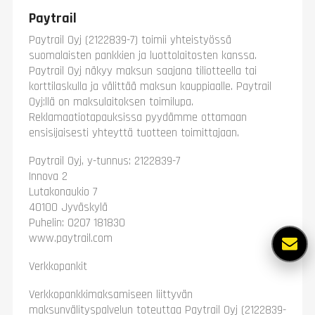
Paytrail
Paytrail Oyj (2122839-7) toimii yhteistyössä
suomalaisten pankkien ja luottolaitosten kanssa.
Paytrail Oyj näkyy maksun saajana tiliotteella tai
korttilaskulla ja välittää maksun kauppiaalle. Paytrail
Oyj:llä on maksulaitoksen toimilupa.
Reklamaatiotapauksissa pyydämme ottamaan
ensisijaisesti yhteyttä tuotteen toimittajaan.
Paytrail Oyj, y-tunnus: 2122839-7
Innova 2
Lutakonaukio 7
40100 Jyväskylä
Puhelin: 0207 181830
www.paytrail.com
Verkkopankit
Verkkopankkimaksamiseen liittyvän
maksunvälityspalvelun toteuttaa Paytrail Oyj (2122839-