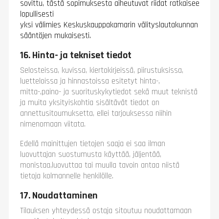
sovittu, tästä sopimuksesta aiheutuvat riidat ratkaisee
lopullisesti
yksi välimies Keskuskauppakamarin välityslautakunnan
sääntöjen mukaisesti.
16. Hinta- ja tekniset tiedot
Selosteissa, kuvissa, kiertokirjeissä, piirustuksissa,
luetteloissa ja hinnastoissa esitetyt hinta-,
mitta-,paino- ja suorituskykytiedot sekä muut teknistä
ja muita yksityiskohtia sisältävät tiedot on
annettusitoumuksetta, ellei tarjouksessa niihin
nimenomaan viitata.
Edellä mainittujen tietojen saaja ei saa ilman
luovuttajan suostumusta käyttää, jäljentää,
monistaa,luovuttaa tai muulla tavoin antaa niistä
tietoja kolmannelle henkilölle.
17. Noudattaminen
Tilauksen yhteydessä ostaja sitoutuu noudattamaan