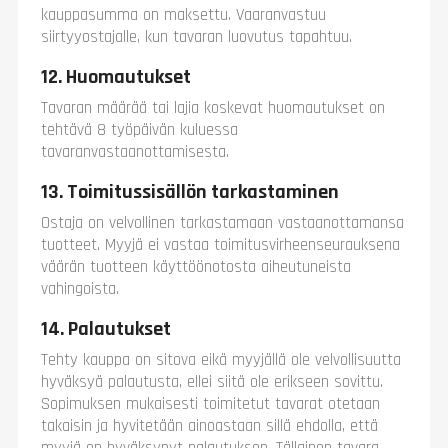
kauppasumma on maksettu. Vaaranvastuu
siirtyyostajalle, kun tavaran luovutus tapahtuu.
12. Huomautukset
Tavaran määrää tai lajia koskevat huomautukset on
tehtävä 8 työpäivän kuluessa
tavaranvastaanottamisesta.
13. Toimitussisällön tarkastaminen
Ostaja on velvollinen tarkastamaan vastaanottamansa
tuotteet. Myyjä ei vastaa toimitusvirheenseurauksena
väärän tuotteen käyttöönotosta aiheutuneista
vahingoista.
14. Palautukset
Tehty kauppa on sitova eikä myyjällä ole velvollisuutta
hyväksyä palautusta, ellei siitä ole erikseen sovittu.
Sopimuksen mukaisesti toimitetut tavarat otetaan
takaisin ja hyvitetään ainoastaan sillä ehdolla, että