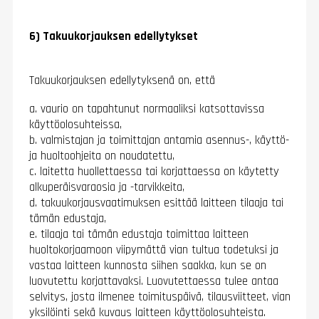
6) Takuukorjauksen edellytykset
Takuukorjauksen edellytyksenä on, että
a. vaurio on tapahtunut normaaliksi katsottavissa
käyttöolosuhteissa,
b. valmistajan ja toimittajan antamia asennus-, käyttö-
ja huoltoohjeita on noudatettu,
c. laitetta huollettaessa tai korjattaessa on käytetty
alkuperäisvaraosia ja -tarvikkeita,
d. takuukorjausvaatimuksen esittää laitteen tilaaja tai
tämän edustaja,
e. tilaaja tai tämän edustaja toimittaa laitteen
huoltokorjaamoon viipymättä vian tultua todetuksi ja
vastaa laitteen kunnosta siihen saakka, kun se on
luovutettu korjattavaksi. Luovutettaessa tulee antaa
selvitys, josta ilmenee toimituspäivä, tilausviitteet, vian
yksilöinti sekä kuvaus laitteen käyttöolosuhteista.