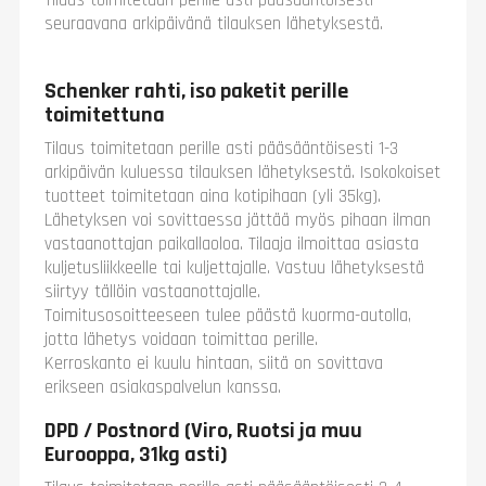
Tilaus toimitetaan perille asti pääsääntöisesti
seuraavana arkipäivänä tilauksen lähetyksestä.
Schenker rahti, iso paketit perille
toimitettuna
Tilaus toimitetaan perille asti pääsääntöisesti 1-3
arkipäivän kuluessa tilauksen lähetyksestä. Isokokoiset
tuotteet toimitetaan aina kotipihaan (yli 35kg).
Lähetyksen voi sovittaessa jättää myös pihaan ilman
vastaanottajan paikallaoloa. Tilaaja ilmoittaa asiasta
kuljetusliikkeelle tai kuljettajalle. Vastuu lähetyksestä
siirtyy tällöin vastaanottajalle.
Toimitusosoitteeseen tulee päästä kuorma-autolla,
jotta lähetys voidaan toimittaa perille.
Kerroskanto ei kuulu hintaan, siitä on sovittava
erikseen asiakaspalvelun kanssa.
DPD / Postnord (Viro, Ruotsi ja muu
Eurooppa, 31kg asti)