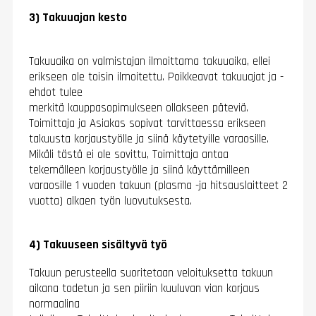
3) Takuuajan kesto
Takuuaika on valmistajan ilmoittama takuuaika, ellei
erikseen ole toisin ilmoitettu. Poikkeavat takuuajat ja -
ehdot tulee
merkitä kauppasopimukseen ollakseen päteviä.
Toimittaja ja Asiakas sopivat tarvittaessa erikseen
takuusta korjaustyölle ja siinä käytetyille varaosille.
Mikäli tästä ei ole sovittu, Toimittaja antaa
tekemälleen korjaustyölle ja siinä käyttämilleen
varaosille 1 vuoden takuun (plasma -ja hitsauslaitteet 2
vuotta) alkaen työn luovutuksesta.
4) Takuuseen sisältyvä työ
Takuun perusteella suoritetaan veloituksetta takuun
aikana todetun ja sen piiriin kuuluvan vian korjaus
normaalina