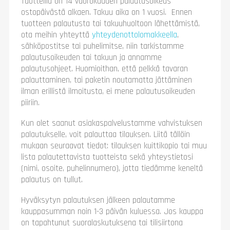
Tuotteilla on 14 vuorokauden palautusoikeus
ostopäivästä alkaen. Takuu aika on 1 vuosi. Ennen
tuotteen palautusta tai takuuhuoltoon lähettämistä,
ota meihin yhteyttä
yhteydenottolomakkeella
,
sähköpostitse tai puhelimitse, niin tarkistamme
palautusoikeuden tai takuun ja annamme
palautusohjeet. Huomioithan, että pelkkä tavaran
palauttaminen, tai paketin noutamatta jättäminen
ilman erillistä ilmoitusta, ei mene palautusoikeuden
piiriin.
Kun olet saanut asiakaspalvelustamme vahvistuksen
palautukselle, voit palauttaa tilauksen. Liitä tällöin
mukaan seuraavat tiedot: tilauksen kuittikopio tai muu
lista palautettavista tuotteista sekä yhteystietosi
(nimi, osoite, puhelinnumero), jotta tiedämme keneltä
palautus on tullut.
Hyväksytyn palautuksen jälkeen palautamme
kauppasumman noin 1-3 päivän kuluessa. Jos kauppa
on tapahtunut suoralaskutuksena tai tilisiirtona