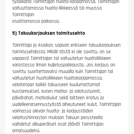
työaikana Toimittajan huolto-korjaamossa, Toimittajan
valtuuttamassa huolto-liikkeessä tai muussa
Toimittajan
osoittamassa paikassa.
5) Takuukorjauksen toimitusehto
Toimittaja ja Asiakas sopivat erikseen takuukorjauksen
toimitusehdosta. Mikäli tästä ei ole sovittu, on se
vapaasti Toimittajan tai valtuutetun huoltoliikkeen
varastossa ilman
kuljetuspakkausta. Jos korjaus on
sovittu suoritettavaksi muualla kuin Toimittajan tai
valtuutetun huoltoliikkeen
huoltokorjaamossa,
veloitetaan kaikki takuuseen kuulumattomat
kustannukset, kuten matka- ja odotustunnit,
päivärahat, matkakulut sekä laitteen irrotus ja
uudelleenasennustyöstä aiheutuneet kulut, Toimittajan
voimassa olevan huolto- ja korjaustöiden
veloitushinnaston mukaan Takuun perusteella
vaihdetut alkuperäiset osat jäävät Toimittajan
omaisuudeksi.