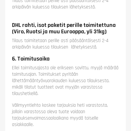
Tilaus toimitetaan perille asti pääsääntöisesti 2-4
arkipäivän kuluessa tilauksen lähetyksestä.
DHL rahti, isot paketit perille toimitettuna
(Viro, Ruotsi ja muu Eurooppa, yli 31kg)
Tilaus toimitetaan perille asti pääsääntöisesti 2-4
arkipäivän kuluessa tilauksen lähetyksestä.
6. Toimitusaika
Ellei toimitusajasta ole erikseen sovittu, myyjä määrää
toimitusajan. Toimitukset pyritään
lähettämääntyövuorokauden kuluessa tilauksesta,
mikäli tilatut tuotteet ovat myyjän varastossa
tilaushetkellä.
Välimyyntiehto koskee tarjouksia heti varastosta,
jolloin varastossa oleva tuote voidaan
tarjouksenvoimassaoloaikana myydä toiselle
asiakkaalle.