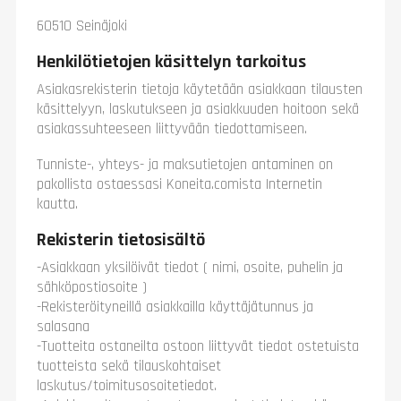
60510 Seinäjoki
Henkilötietojen käsittelyn tarkoitus
Asiakasrekisterin tietoja käytetään asiakkaan tilausten
käsittelyyn, laskutukseen ja asiakkuuden hoitoon sekä
asiakassuhteeseen liittyvään tiedottamiseen.
Tunniste-, yhteys- ja maksutietojen antaminen on
pakollista ostaessasi Koneita.comista Internetin
kautta.
Rekisterin tietosisältö
-Asiakkaan yksilöivät tiedot ( nimi, osoite, puhelin ja
sähköpostiosoite )
-Rekisteröityneillä asiakkailla käyttäjätunnus ja
salasana
-Tuotteita ostaneilta ostoon liittyvät tiedot ostetuista
tuotteista sekä tilauskohtaiset
laskutus/toimitusosoitetiedot.