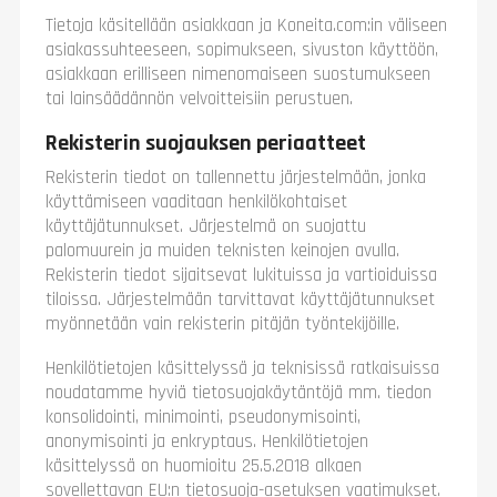
Tietoja käsitellään asiakkaan ja Koneita.com:in väliseen
asiakassuhteeseen, sopimukseen, sivuston käyttöön,
asiakkaan erilliseen nimenomaiseen suostumukseen
tai lainsäädännön velvoitteisiin perustuen.
Rekisterin suojauksen periaatteet
Rekisterin tiedot on tallennettu järjestelmään, jonka
käyttämiseen vaaditaan henkilökohtaiset
käyttäjätunnukset. Järjestelmä on suojattu
palomuurein ja muiden teknisten keinojen avulla.
Rekisterin tiedot sijaitsevat lukituissa ja vartioiduissa
tiloissa. Järjestelmään tarvittavat käyttäjätunnukset
myönnetään vain rekisterin pitäjän työntekijöille.
Henkilötietojen käsittelyssä ja teknisissä ratkaisuissa
noudatamme hyviä tietosuojakäytäntöjä mm. tiedon
konsolidointi, minimointi, pseudonymisointi,
anonymisointi ja enkryptaus. Henkilötietojen
käsittelyssä on huomioitu 25.5.2018 alkaen
sovellettavan EU:n tietosuoja-asetuksen vaatimukset.