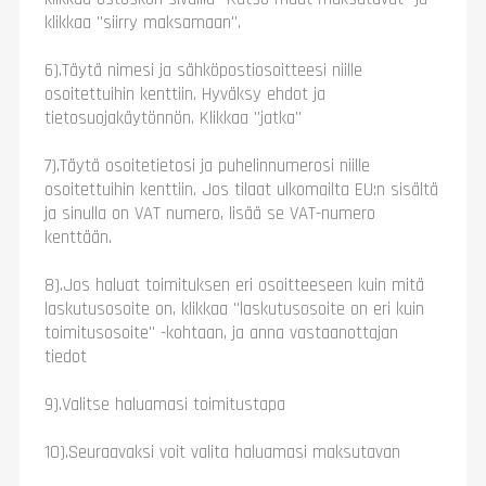
klikkaa "siirry maksamaan".
6).Täytä nimesi ja sähköpostiosoitteesi niille
osoitettuihin kenttiin. Hyväksy ehdot ja
tietosuojakäytönnön. Klikkaa "jatka"
7).Täytä osoitetietosi ja puhelinnumerosi niille
osoitettuihin kenttiin. Jos tilaat ulkomailta EU:n sisältä
ja sinulla on VAT numero, lisää se VAT-numero
kenttään.
8).Jos haluat toimituksen eri osoitteeseen kuin mitä
laskutusosoite on, klikkaa "laskutusosoite on eri kuin
toimitusosoite" -kohtaan, ja anna vastaanottajan
tiedot
9).Valitse haluamasi toimitustapa
10).Seuraavaksi voit valita haluamasi maksutavan