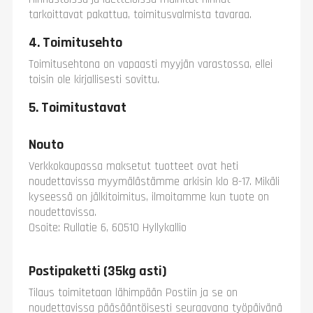
tarkoittavat pakattua, toimitusvalmista tavaraa.
4. Toimitusehto
Toimitusehtona on vapaasti myyjän varastossa, ellei
toisin ole kirjallisesti sovittu.
5. Toimitustavat
Nouto
Verkkokaupassa maksetut tuotteet ovat heti
noudettavissa myymälästämme arkisin klo 8-17. Mikäli
kyseessä on jälkitoimitus, ilmoitamme kun tuote on
noudettavissa.
Osoite: Rullatie 6, 60510 Hyllykallio
Postipaketti (35kg asti)
Tilaus toimitetaan lähimpään Postiin ja se on
noudettavissa pääsääntöisesti seuraavana työpäivänä