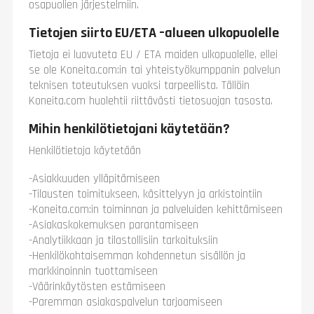
osapuolien järjestelmiin.
Tietojen siirto EU/ETA –alueen ulkopuolelle
Tietoja ei luovuteta EU / ETA maiden ulkopuolelle, ellei
se ole Koneita.com:in tai yhteistyökumppanin palvelun
teknisen toteutuksen vuoksi tarpeellista. Tällöin
Koneita.com huolehtii riittävästi tietosuojan tasosta.
Mihin henkilötietojani käytetään?
Henkilötietoja käytetään
-Asiakkuuden ylläpitämiseen
-Tilausten toimitukseen, käsittelyyn ja arkistointiin
-Koneita.com:in toiminnan ja palveluiden kehittämiseen
-Asiakaskokemuksen parantamiseen
-Analytiikkaan ja tilastollisiin tarkoituksiin
-Henkilökohtaisemman kohdennetun sisällön ja
markkinoinnin tuottamiseen
-Väärinkäytösten estämiseen
-Paremman asiakaspalvelun tarjoamiseen