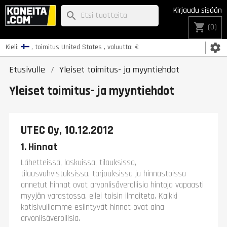
Kirjaudu sisään
search
shopping_cart
(0)
settings
Kieli:
, toimitus
United States
, valuutta:
€
Etusivulle
Yleiset toimitus- ja myyntiehdot
Yleiset toimitus- ja myyntiehdot
UTEC Oy, 10.12.2012
1. Hinnat
Lähetteissä, laskuissa, tilauksissa,
tilausvahvistuksissa, tarjouksissa ja hinnastoissa
annetut hinnat ovat arvonlisäverollisia hintoja vapaasti
myyjän varastossa, ellei toisin ilmoiteta. Kaikki
kotisivuillamme esiintyvät hinnat ovat aina
arvonlisäverollisia.