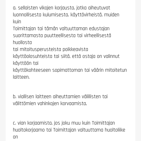
a. sellaisten vikojen korjausta, jotka aiheutuvat
luonnollisesta kulumisesta, käyttövirheistä, muiden
kuin
Toimittajan tai tämän valtuuttaman edustajan
suorittamasta puutteellisesta tai virheellisestä
huollosta
tai mitoitusperusteista poikkeavista
käyttöolosuhteista tai siitä, että ostaja on valinnut
käyttöön tai
käyttökohteeseen sopimattoman tai väärin mitoitetun
laitteen.
b. viallisen laitteen aiheuttamien välillisten tai
välittömien vahinkojen korvaamista,
c. vian korjaamista, jos joku muu kuin Toimittajan
huoltokorjaamo tai Toimittajan valtuuttama huoltoliike
on