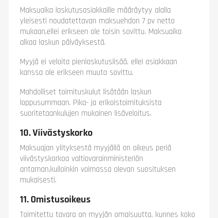
Maksuaika laskutusasiakkaille määräytyy alalla
yleisesti noudatettavan maksuehdon 7 pv netto
mukaan,ellei erikseen ole toisin sovittu. Maksuaika
alkaa laskun päiväyksestä.
Myyjä ei veloita pienlaskutuslisää, ellei asiakkaan
kanssa ole erikseen muuta sovittu.
Mahdolliset toimituskulut lisätään laskun
loppusummaan. Pika- ja erikoistoimituksista
suoritetaankulujen mukainen lisäveloitus.
10. Viivästyskorko
Maksuajan ylityksestä myyjällä on oikeus periä
viivästyskorkoa valtiovarainministeriön
antaman,kulloinkin voimassa olevan suosituksen
mukaisesti.
11. Omistusoikeus
Toimitettu tavara on myyjän omaisuutta, kunnes koko