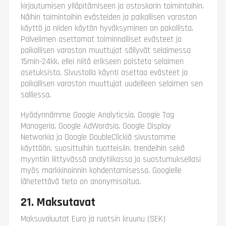
kirjautumisen ylläpitämiseen ja ostoskorin toimintoihin.
Näihin toimintoihin evästeiden ja paikallisen varaston
käyttö ja niiden käytön hyväksyminen on pakollista.
Palvelimen asettamat toiminnalliset evästeet ja
paikallisen varaston muuttujat säilyvät selaimessa
15min-24kk, ellei niitä erikseen poisteta selaimen
asetuksista. Sivustolla käynti asettaa evästeet ja
paikallisen varaston muuttujat uudelleen selaimen sen
salliessa.
Hyödynnämme Google Analyticsia, Google Tag
Manageria, Google AdWordsia, Google Display
Networkia ja Google DoubleClickiä sivustomme
käyttöön, suosittuihin tuotteisiin, trendeihin sekä
myyntiin liittyvässä analytiikassa ja suostumuksellasi
myös markkinoinnin kohdentamisessa. Googlelle
lähetettävä tieto on anonymisoitua.
21. Maksutavat
Maksuvaluutat Euro ja ruotsin kruunu (SEK)