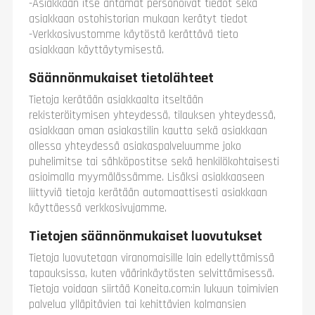
-Asiakkaan itse antamat personoivat tiedot sekä
asiakkaan ostohistorian mukaan kerätyt tiedot
-Verkkosivustomme käytöstä kerättävä tieto
asiakkaan käyttäytymisestä.
Säännönmukaiset tietolähteet
Tietoja kerätään asiakkaalta itseltään
rekisteröitymisen yhteydessä, tilauksen yhteydessä,
asiakkaan oman asiakastilin kautta sekä asiakkaan
ollessa yhteydessä asiakaspalveluumme joko
puhelimitse tai sähköpostitse sekä henkilökohtaisesti
asioimalla myymälässämme. Lisäksi asiakkaaseen
liittyviä tietoja kerätään automaattisesti asiakkaan
käyttäessä verkkosivujamme.
Tietojen säännönmukaiset luovutukset
Tietoja luovutetaan viranomaisille lain edellyttämissä
tapauksissa, kuten väärinkäytösten selvittämisessä.
Tietoja voidaan siirtää Koneita.com:in lukuun toimivien
palvelua ylläpitävien tai kehittävien kolmansien