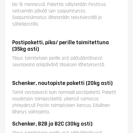
klo 16 mennessä. Pakettia säilytetään Postissa
seitsemän päivää sen saapumisesta.
Saapumisilmoitus lähetetään tekstiviestillä ja
sähköpostilla.
Postipaketti, pika/ perille toimitettuna
(35kg asti)
Tilaus toimitetaan perille asti pääsääntöisesti
seuraavana arkipäivänä tilauksen lähetyksestä.
Schenker, noutopiste paketti (20kg asti)
Toimii vastaavasti kuin normaali postipaketti. Paketti
noudetaan toimipisteeltä, yleensä samassa
yhteydessä Postin toimipisteen kanssa. Edullinen
lähetys vaihtoehto.
Schenker, B2B ja B2C (30kg asti)