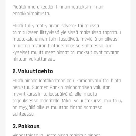
Pidätämme oikeuden hinnanmuutoksiin ilman
ennakkoilmoitusta.
Mikäli tulli-, rahti-, arvonlisävero- tai muissa
toimitukseen liittyvissä yleisissä maksuissa tapahtuu
muutoksia ennen toimituspäivää, myyjällä on oikeus
muuttaa tavaran hintaa samassa suhteessa kuin
kyseiset muuttuneet hinnat tai maksut ovat tavaran
hintaan vaikuttaneet.
2. Valuuttaehto
Mikäli hinnan lähtökohtana on ulkomaanvaluutta, hinta
perustuu Suomen Pankin asianomaisen valuutan
myyntikurssiin tarjouspäivänä, ellei muuta
tarjouksessa määritellä. Mikäli valuuttakurssi muuttuu,
on myyjällä oikeus muuttaa hintaa samassa
suhteessa.
3. Pakkaus
Hinnastoissa ja luetteloissa mainitut hinnat