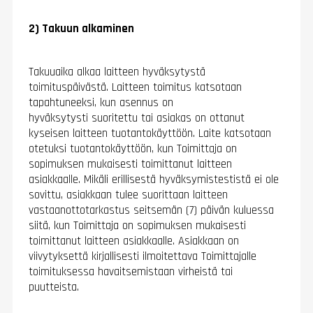
2) Takuun alkaminen
Takuuaika alkaa laitteen hyväksytystä
toimituspäivästä. Laitteen toimitus katsotaan
tapahtuneeksi, kun asennus on
hyväksytysti suoritettu tai asiakas on ottanut
kyseisen laitteen tuotantokäyttöön. Laite katsotaan
otetuksi tuotantokäyttöön, kun Toimittaja on
sopimuksen mukaisesti toimittanut laitteen
asiakkaalle. Mikäli erillisestä hyväksymistestistä ei ole
sovittu, asiakkaan tulee suorittaan laitteen
vastaanottotarkastus seitsemän (7) päivän kuluessa
siitä, kun Toimittaja on sopimuksen mukaisesti
toimittanut laitteen asiakkaalle. Asiakkaan on
viivytyksettä kirjallisesti ilmoitettava Toimittajalle
toimituksessa havaitsemistaan virheistä tai
puutteista.