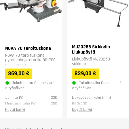
MJ2325B Sirkkelin
NOVA 70 teroituskone
Liukupöytä
NOVA 70 teroituskone
Liukupöytä MJ2325B
pyörösahojen terille 80–700
sirkkeliin
mm. Tarkka,
helppokäyttöinen ja
369,00 €
839,00 €
ammatti- sekä
teollisuuskäyttöön sopiva
Toimitusaika Suomessa 1-
Toimitusaika Suomessa 1-
kone...
2 työpäivää
2 työpäivää
Jännite (V)
230
Liukupöydän koko (mm)
Moottorin teho (W)
250
600x500
Moottori (rpm)
2850
Ristisyöttöpöydän liike
1700
Näytä kaikki
Näytä kaikki
(mm)
Melutaso dB(A)
69
Paino (kg)
60
Leveys (mm)
340
Pituus (mm)
530