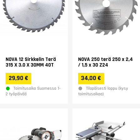
NOVA 12 Sirkkelin Terä
NOVA 250 terä 250 x 2,4
315 X 3.0 X 30MM 40T
/ 1,5 x 30 Z24
29,90 €
34,00 €
Toimitusaika Suomessa 1-
Tilapäisesti loppu (kysy
2 työpäivää
toimitusaikaa)