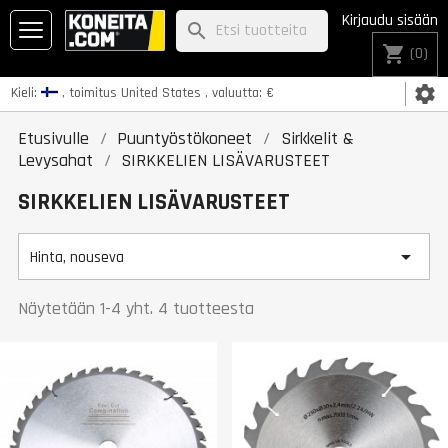
Kirjaudu sisään
search
shopping_cart
(0)
settings
Kieli:
, toimitus
United States
, valuutta:
€
Etusivulle
Puuntyöstökoneet
Sirkkelit &
Levysahat
SIRKKELIEN LISÄVARUSTEET
SIRKKELIEN LISÄVARUSTEET

Hinta, nouseva
Näytetään 1-4 yht. 4 tuotteesta