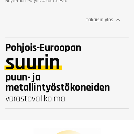
Näytetään 1-4 yht. 4 tuotteesta
Korkeus (mm)
400
Paino (kg)
28
Takuu
1 vuosi
Takaisin ylös

Pohjois-Euroopan
suurin
puun- ja
metallintyöstökoneiden
varastovalikoima