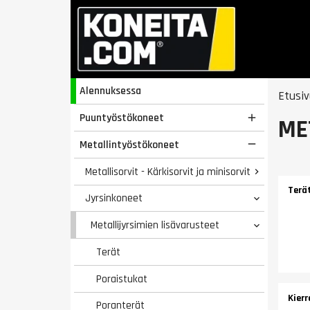
Alennuksessa
Etusiv
Puuntyöstökoneet

ME
Metallintyöstökoneet

Metallisorvit - Kärkisorvit ja minisorvit

Terä
Jyrsinkoneet

Metallijyrsimien lisävarusteet

Terät
Poraistukat
Kierr
Poranterät