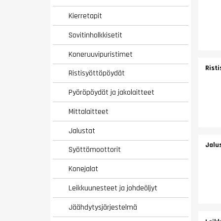
Kierretapit
Sovitinholkkisetit
Koneruuvipuristimet
Rist
Ristisyöttöpöydät
Pyöröpöydät ja jakolaitteet
Mittalaitteet
Jalustat
Jalu
Syöttömoottorit
Konejalat
Leikkuunesteet ja johdeöljyt
Jäähdytysjärjestelmä