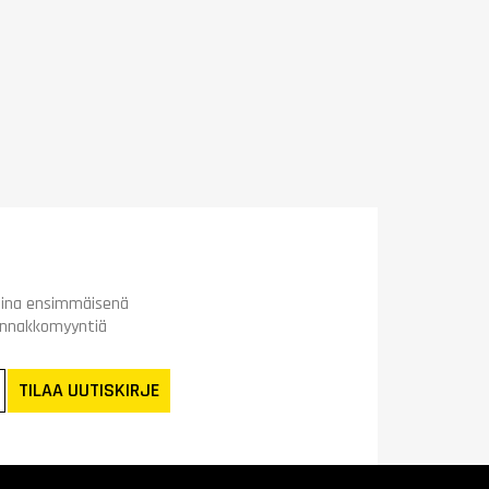
t aina ensimmäisenä
ennakkomyyntiä
TILAA UUTISKIRJE