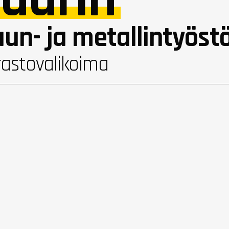
un- ja metallintyöst
rastovalikoima