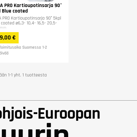
A PRO Kartioupotinsarja 90°
l Blue coated
 PRO Kartioupotinsarja 90° 5kpl
 coated ø6,3- 10,4- 16,5- 20,5-
0mm
9,00 €
Toimitusaika Suomessa 1-2
äivää
än 1-1 yht. 1 tuotteesta
ohjois-Euroopan
uurin