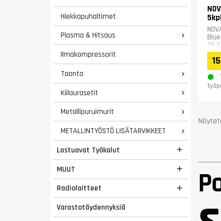
NOV
Hiekkapuhaltimet
5kp
NOVA
Plasma & Hitsaus

Blue
25,
Ilmakompressorit
15
Taonta

työp
Kiilaurasetit

Metallipuruimurit

Näytetä
METALLINTYÖSTÖ LISÄTARVIKKEET

Lastuavat Työkalut

MUUT

P
Radiolaitteet

s
Varastotäydennyksiä