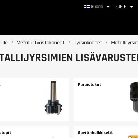


Suomi
EUR €
ulle
Metallintyöstökoneet
Jyrsinkoneet
Metallijyrsi
TALLIJYRSIMIEN LISÄVARUSTE
t
Poraistukat
etapit
Sovitinholkkisetit