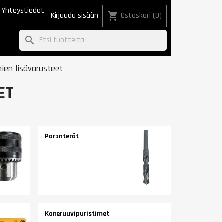
Yhteystiedot
shopping_cart
Kirjaudu sisään
Ostoskori
(0)
search
mien lisävarusteet
ET
Poranterät
Koneruuvipuristimet