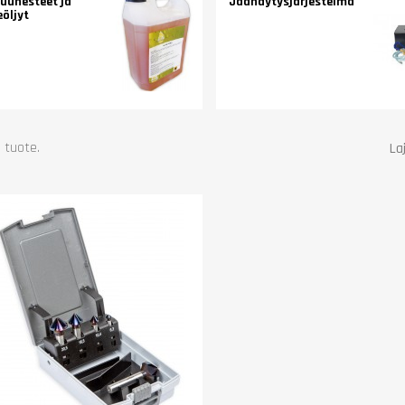
kuunesteet ja
Jäähdytysjärjestelmä
eöljyt
1 tuote.
Laj