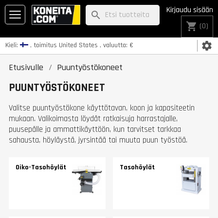
Kirjaudu sisään
search
shopping_cart
(0)
settings
Kieli:
, toimitus
United States
, valuutta:
€
Etusivulle
Puuntyöstökoneet
PUUNTYÖSTÖKONEET
Valitse puuntyöstökone käyttötavan, koon ja kapasiteetin
mukaan. Valikoimasta löydät ratkaisuja harrastajalle,
puusepälle ja ammattikäyttöön, kun tarvitset tarkkaa
sahausta, höyläystä, jyrsintää tai muuta puun työstöä.
Oiko-Tasohöylät
Tasohöylät