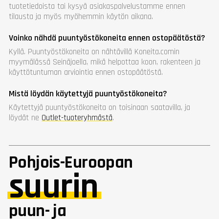
tuotetiedoista tai kysyä asiakaspalvelustamme ennen
tilausta ja myös myöhemmin käytön aikana.
Voinko nähdä puuntyöstökoneita ennen ostopäätöstä?
Kyllä. Puuntyöstökoneita on nähtävillä Koneita.comin
myymälässä Seinäjoella, mikä helpottaa koon, rakenteen ja
käyttötuntuman arviointia ennen ostopäätöstä.
Mistä löydän käytettyjä puuntyöstökoneita?
Käytettyjä puuntyöstökoneita on toisinaan saatavilla, ja
löydät ne
Outlet-tuoteryhmästä
.
Pohjois-Euroopan
suurin
puun- ja