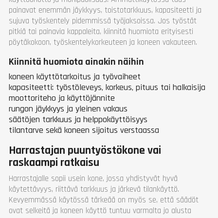
painavat enemmän jäykkyys, toistotarkkuus, kapasiteetti ja
sujuva työskentely pidemmissä työjaksoissa. Jos työstät
pitkiä tai painavia kappaleita, kiinnitä huomiota erityisesti
pöytäkokoon, työskentelykorkeuteen ja koneen vakauteen.
Kiinnitä huomiota ainakin näihin
koneen käyttötarkoitus ja työvaiheet
kapasiteetti: työstöleveys, korkeus, pituus tai halkaisija
moottoriteho ja käyttöjännite
rungon jäykkyys ja yleinen vakaus
säätöjen tarkkuus ja helppokäyttöisyys
tilantarve sekä koneen sijoitus verstaassa
Harrastajan puuntyöstökone vai
raskaampi ratkaisu
Harrastajalle sopii usein kone, jossa yhdistyvät hyvä
käytettävyys, riittävä tarkkuus ja järkevä tilankäyttö.
Kevyemmässä käytössä tärkeää on myös se, että säädöt
ovat selkeitä ja koneen käyttö tuntuu varmalta jo alusta