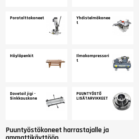
Poratalttakoneet
Yhdistelmäkonee
t
Höyläpenkit
Ilmakompressori
t
Dovetail jigi -
PUUNTYÖSTÖ
Sinkkauskone
LISÄTARVIKKEET
Puuntyöstökoneet harrastajalle ja
ammattikäyttöön