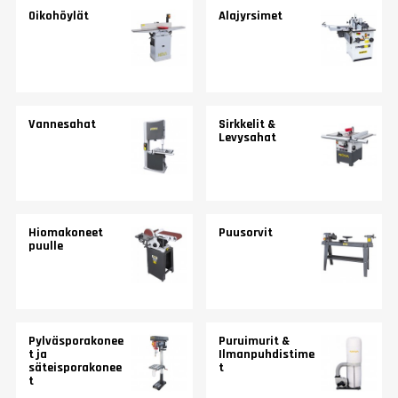
Oikohöylät
Alajyrsimet
Vannesahat
Sirkkelit &
Levysahat
Hiomakoneet
Puusorvit
puulle
Pylväsporakonee
Puruimurit &
t ja
Ilmanpuhdistime
säteisporakonee
t
t