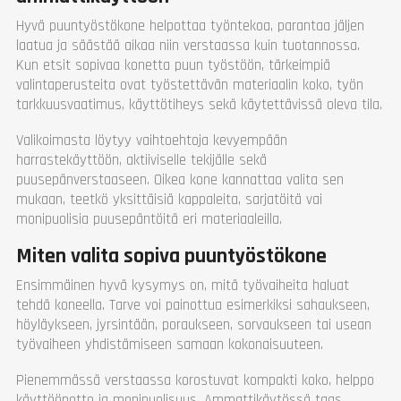
Hyvä puuntyöstökone helpottaa työntekoa, parantaa jäljen
laatua ja säästää aikaa niin verstaassa kuin tuotannossa.
Kun etsit sopivaa konetta puun työstöön, tärkeimpiä
valintaperusteita ovat työstettävän materiaalin koko, työn
tarkkuusvaatimus, käyttötiheys sekä käytettävissä oleva tila.
Valikoimasta löytyy vaihtoehtoja kevyempään
harrastekäyttöön, aktiiviselle tekijälle sekä
puusepänverstaaseen. Oikea kone kannattaa valita sen
mukaan, teetkö yksittäisiä kappaleita, sarjatöitä vai
monipuolisia puusepäntöitä eri materiaaleilla.
Miten valita sopiva puuntyöstökone
Ensimmäinen hyvä kysymys on, mitä työvaiheita haluat
tehdä koneella. Tarve voi painottua esimerkiksi sahaukseen,
höyläykseen, jyrsintään, poraukseen, sorvaukseen tai usean
työvaiheen yhdistämiseen samaan kokonaisuuteen.
Pienemmässä verstaassa korostuvat kompakti koko, helppo
käyttöönotto ja monipuolisuus. Ammattikäytössä taas