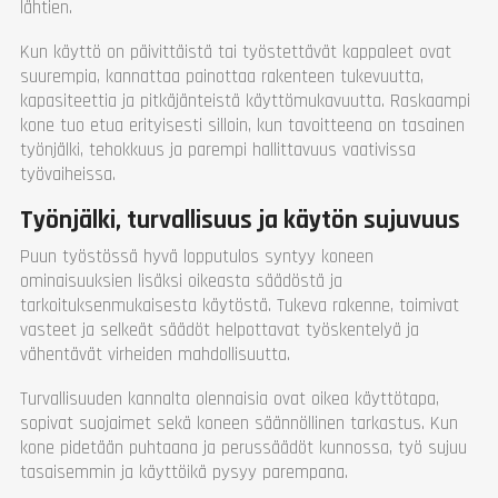
lähtien.
Kun käyttö on päivittäistä tai työstettävät kappaleet ovat
suurempia, kannattaa painottaa rakenteen tukevuutta,
kapasiteettia ja pitkäjänteistä käyttömukavuutta. Raskaampi
kone tuo etua erityisesti silloin, kun tavoitteena on tasainen
työnjälki, tehokkuus ja parempi hallittavuus vaativissa
työvaiheissa.
Työnjälki, turvallisuus ja käytön sujuvuus
Puun työstössä hyvä lopputulos syntyy koneen
ominaisuuksien lisäksi oikeasta säädöstä ja
tarkoituksenmukaisesta käytöstä. Tukeva rakenne, toimivat
vasteet ja selkeät säädöt helpottavat työskentelyä ja
vähentävät virheiden mahdollisuutta.
Turvallisuuden kannalta olennaisia ovat oikea käyttötapa,
sopivat suojaimet sekä koneen säännöllinen tarkastus. Kun
kone pidetään puhtaana ja perussäädöt kunnossa, työ sujuu
tasaisemmin ja käyttöikä pysyy parempana.