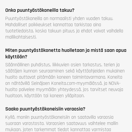
Onko puuntyöstökoneilla takuu?
Puuntyöstökoneilla on normaalisti yhden vuoden takuu.
Mahdolliset poikkeukset kannattaa tarkistaa aina
tuotetiedoista, koska takuun pituus ja ehdot voivat vaihdella
mallikohtaisesti.
Miten puuntyöstökonetta huolletaan ja mistä saan apua
käyttöön?
Säännöllinen puhdistus, liikkuvien osien tarkastus, terien ja
säätöjen kunnon seuraaminen sekä käyttöohjeiden mukainen
huolto auttavat pitämään koneen toimintavarmana. Koneita
on nähtävillä Seinäjoen Koneita.com-myymälässä, ja NOVA-
huolto palvelee myymälän yhteydessä, jos tarvitset neuvoja
huoltoon, käyttöön tai koneen ylläpitoon.
Saako puuntyöstökoneisiin varaosia?
Kyllä, moniin puuntyöstökoneisiin on saatavilla varaosia
suoraan varastosta. Varaosien saatavuus vaihtelee mallin
mukaan, joten tarkemmat tiedot kannattaa varmistaa