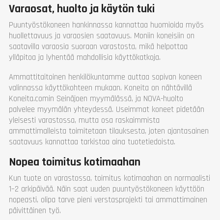
Varaosat, huolto ja käytön tuki
Puuntyöstökoneen hankinnassa kannattaa huomioida myös
huollettavuus ja varaosien saatavuus. Moniin koneisiin on
saatavilla varaosia suoraan varastosta, mikä helpottaa
ylläpitoa ja lyhentää mahdollisia käyttökatkoja.
Ammattitaitoinen henkilökuntamme auttaa sopivan koneen
valinnassa käyttökohteen mukaan. Koneita on nähtävillä
Koneita.comin Seinäjoen myymälässä, ja NOVA-huolto
palvelee myymälän yhteydessä. Useimmat koneet pidetään
yleisesti varastossa, mutta osa raskaimmista
ammattimalleista toimitetaan tilauksesta, joten ajantasainen
saatavuus kannattaa tarkistaa aina tuotetiedoista.
Nopea toimitus kotimaahan
Kun tuote on varastossa, toimitus kotimaahan on normaalisti
1–2 arkipäivää. Näin saat uuden puuntyöstökoneen käyttöön
nopeasti, olipa tarve pieni verstasprojekti tai ammattimainen
päivittäinen työ.