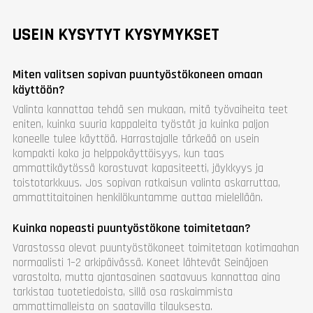
USEIN KYSYTYT KYSYMYKSET
Miten valitsen sopivan puuntyöstökoneen omaan
käyttöön?
Valinta kannattaa tehdä sen mukaan, mitä työvaiheita teet
eniten, kuinka suuria kappaleita työstät ja kuinka paljon
koneelle tulee käyttöä. Harrastajalle tärkeää on usein
kompakti koko ja helppokäyttöisyys, kun taas
ammattikäytössä korostuvat kapasiteetti, jäykkyys ja
toistotarkkuus. Jos sopivan ratkaisun valinta askarruttaa,
ammattitaitoinen henkilökuntamme auttaa mielellään.
Kuinka nopeasti puuntyöstökone toimitetaan?
Varastossa olevat puuntyöstökoneet toimitetaan kotimaahan
normaalisti 1–2 arkipäivässä. Koneet lähtevät Seinäjoen
varastolta, mutta ajantasainen saatavuus kannattaa aina
tarkistaa tuotetiedoista, sillä osa raskaimmista
ammattimalleista on saatavilla tilauksesta.