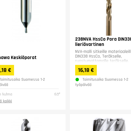
238NVA HssCo Pora DIN33
lieriövartinen
NVA-malli sitkeille materiaaleil
DIN338 HssCo, Teräkselle,
awa Keskiöporat
ruostumattomalle teräkselle,
valuraudalle, ei-rautametalleille
,18 €
16,18 €
Toimitusaika Suomessa 1-2
Toimitusaika Suomessa 1-2
äivää
työpäivää
n kulma
60°
ä kaikki