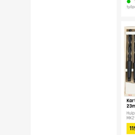
työp
Kar
23
Huip
MK2
11