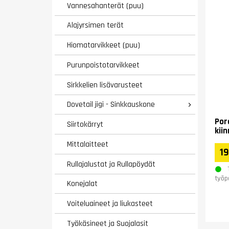
Vannesahanterät (puu)
Alajyrsimen terät
Hiomatarvikkeet (puu)
Purunpoistotarvikkeet
Sirkkelien lisävarusteet
Dovetail jigi - Sinkkauskone

Por
Siirtokärryt
kii
Mittalaitteet
19
Rullajalustat ja Rullapöydät
työp
Konejalat
Voiteluaineet ja liukasteet
Työkäsineet ja Suojalasit