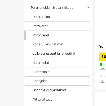
Porakoneiden lisätarvikkeet

Poraistukat
Porakarat
Poranterät
Koneruuvipuristimet
Yam
Leikkuunesteet ja johdeöljyt
14
Karasuojat
työp
Kierretapit
Terä
Konejalat
Näyt
Jäähdytysjärjestelmä
Mittalaitteet