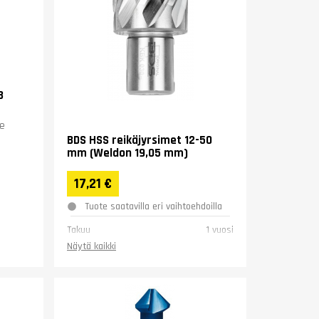
8
le
BDS HSS reikäjyrsimet 12-50
mm (Weldon 19,05 mm)
 ja...
17,21 €
Tuote saatavilla eri vaihtoehdoilla
Takuu
1 vuosi
Näytä kaikki