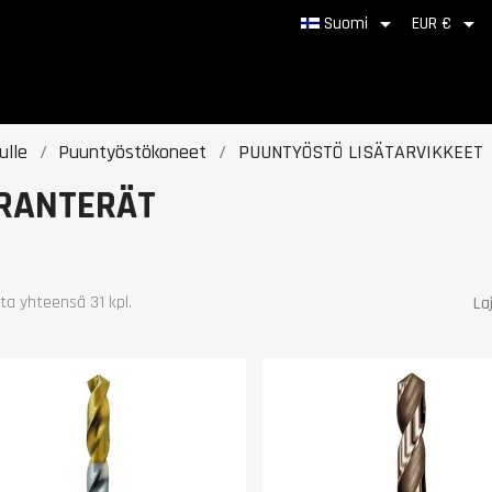


Suomi
EUR €
ulle
Puuntyöstökoneet
PUUNTYÖSTÖ LISÄTARVIKKEET
RANTERÄT
ta yhteensä 31 kpl.
Laj