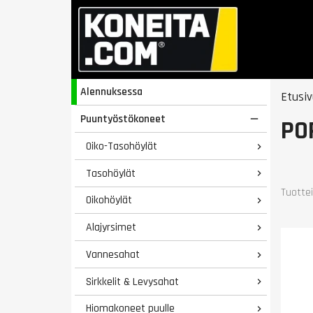
Alennuksessa
Etusiv
Puuntyöstökoneet

PO
Oiko-Tasohöylät

Tasohöylät

Tuottei
Oikohöylät

Alajyrsimet

Vannesahat

Sirkkelit & Levysahat

Hiomakoneet puulle
