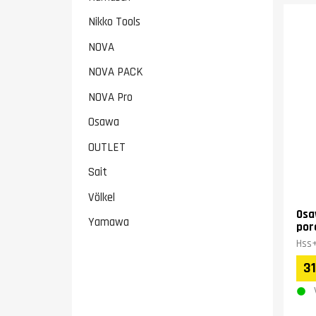
Nikko Tools
NOVA
NOVA PACK
NOVA Pro
Osawa
OUTLET
Sait
Völkel
Osa
Yamawa
por
Hss+
31