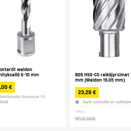
anterät weldon
nnityksellä 6-10 mm
BDS HSS-CO reikäjyrsimet 
mm (Weldon 19,05 mm)
,00 €
23,28 €
Toimitusaika Suomessa 1-2
Tuote saatavilla eri vaihtoehd
äivää
Takuu
Näytä kaikki