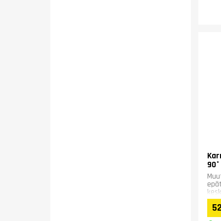
Kar
90°
Muut
epät
kesk
kevy
52