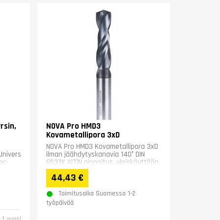
rsin,
NOVA Pro HMD3
Kovametallipora 3xD
NOVA Pro HMD3 Kovametallipora 3xD
Universal/Weldon
ilman jäähdytyskanavia 140° DIN
ec-
6537K AlTiN pinnoitus, yleiskäyttöön
...
Normal 0...
44,43 €
Toimitusaika Suomessa 1-2
työpäivää
1 vuosi