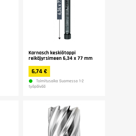
Karnasch keskiötappi
reikäjyrsimeen 6,34 x 77 mm
6,74 €
Toimitusaika Suomessa 1-2
työpäivää