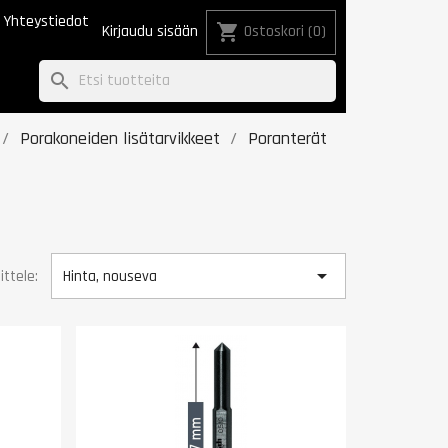
Yhteystiedot
shopping_cart
Kirjaudu sisään
Ostoskori
(0)
search
Porakoneiden lisätarvikkeet
Poranterät

ittele:
Hinta, nouseva