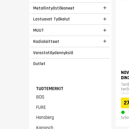
Metallintyöstökoneet

Lastuavat Työkalut

MUUT

Radiolaitteet

Varastotäydennyksiä
Outlet
NOV
DIN
Terä
TUOTEMERKIT
terä
alum
BDS
pin
27
FURE
Honsberg
työp
Karnasch