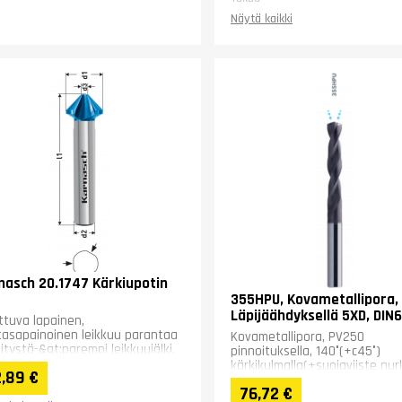
Näytä kaikki
nasch 20.1747 Kärkiupotin
355HPU, Kovametallipora,
Läpijäähdyksellä 5XD, DIN
tuva lapainen,
asapainoinen leikkuu parantaa
Kovametallipora, PV250
itystä-&gt;parempi leikkuujälki,
pinnoituksella, 140°(+c45°)
empi leikkuinen ja vähemmän...
kärkikulmalla(+suojaviiste nur
,89 €
nousu 30°, itsekeskittävä,
76,72 €
saatavilla...