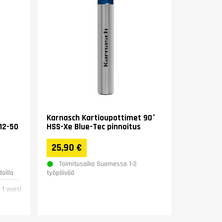
Karnasch Kartioupottimet 90°
12-50
HSS-Xe Blue-Tec pinnoitus
25,90 €
Toimitusaika Suomessa 1-2
oilla
työpäivää
1 vuosi