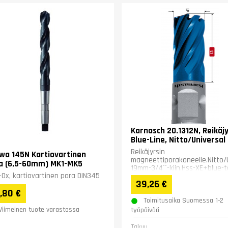
Karnasch 20.1312N, Reikäjy
Blue-Line, Nitto/Universal
Reikäjyrsin
wa 145N Kartiovartinen
magneettiporakoneelle.Nitto/
a (6,5-60mm) MK1-MK5
19mm-3/4´´-kiin.Hss-XE+blue-t
Ox, kartiovartinen pora DIN345
pinnoitus. Leikkuupituus 30mm.
39,26 €
,80 €
Toimitusaika Suomessa 1-2
Viimeinen tuote varastossa
työpäivää
Takuu