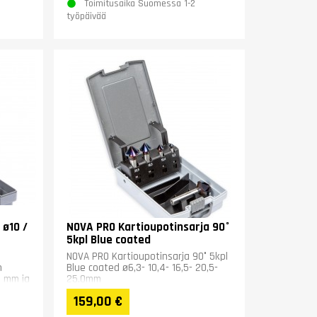
Toimitusaika Suomessa 1-2
työpäivää
 ø10 /
NOVA PRO Kartioupotinsarja 90°
5kpl Blue coated
NOVA PRO Kartioupotinsarja 90° 5kpl
n
Blue coated ø6,3- 10,4- 16,5- 20,5-
0 mm ja
25,0mm
159,00 €