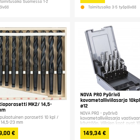
Toimitusaika Suomessa 1-2
Toimitusaika 3-5 työpäivää
äivää
NOVA PRO Pyörivä
kovametalliviilasarja 10kpl
tioporasetti MK2/ 14,5-
ø12
mm
NOVA PRO - pyörivä
pulaatuinen porasetti 10 kpl /
kovametalliviilasarja vaativaa
 14,5-23 mm
käyttöön. Viilojen koot ovat 1
12 mm. CUT MX/HP-3 takaa
9,00 €
149,34 €
erinomaisen...