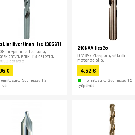
a Lieriövartinen Hss 1386STI
218NVA HssCo
38 Tin-pinnoitettu kärki,
DIN1897 Yleispora, sitkeille
keskittävä, Kärki 118 astetta,
materiaaleille.
su30 astetta
06 €
4,52 €
Toimitusaika Suomessa 1-2
Toimitusaika Suomessa 1-2
äivää
työpäivää