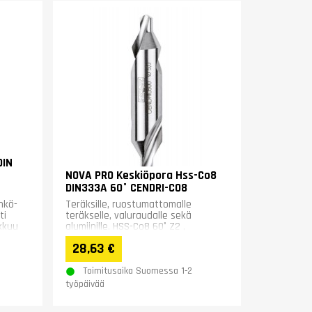
DIN
NOVA PRO Keskiöpora Hss-Co8
DIN333A 60° CENDRI-CO8
hkö-
Teräksille, ruostumattomalle
ti
teräkselle, valuraudalle sekä
kkuu
alumiinille. HSS-Co8 60° Z2 ,
pinnoittamaton
28,63 €
Toimitusaika Suomessa 1-2
työpäivää