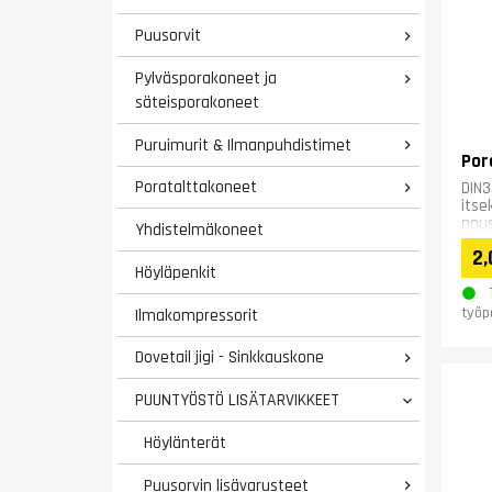
Puusorvit

Pylväsporakoneet ja

säteisporakoneet
Puruimurit & Ilmanpuhdistimet

Por
Poratalttakoneet
DIN3

itse
nou
Yhdistelmäkoneet
2,
Höyläpenkit
työp
Ilmakompressorit
Dovetail jigi - Sinkkauskone

PUUNTYÖSTÖ LISÄTARVIKKEET

Höylänterät
Puusorvin lisävarusteet
