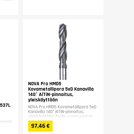
NOVA Pro HMD5
Kovametallipora 5xD Kanavilla
140° AlTiN-pinnoitus,
yleiskäyttöön
6537L
NOVA Pro HMD5 Kovametallipora 5xD
Kanavilla 140° AlTiN-pinnoitus,
yleiskäyttöön Teräs, ruostumaton
teräs, valurauta, Kupari,...
kassa),
97,46 €