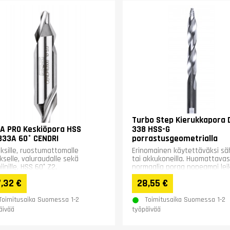
Turbo Step Kierukkapora 
A PRO Keskiöpora HSS
338 HSS-G
333A 60° CENDRI
porrastusgeometrialla
ksille, ruostumattomalle
Erinomainen käytettäväksi sä
kselle, valuraudalle sekä
tai akkukoneilla. Huomattavas
iinille. HSS 60° Z2,
normaalia poraa nopeampi lei
noittamaton
,32 €
28,55 €
Toimitusaika Suomessa 1-2
Toimitusaika Suomessa 1-2
äivää
työpäivää