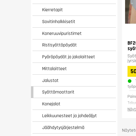
Kierretapit
Sovitinholkkisetit
Koneruuvipuristimet
BF2
Ristisyöttöpöydät
syö
Syöt
Pyöröpöydät ja jakolaitteet
jyrs
Mittalaitteet
5
Jalustat
työp
Syöttömoottorit
Pain
Taku
Konejalat
Näyt
Leikkuunesteet ja johdeöljyt
Jäähdytysjärjestelmä
Näytet