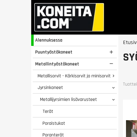
Alennuksessa
Etusiv
Puuntyöstökoneet

SY
Metallintyöstökoneet

Metallisorvit - Kärkisorvit ja minisorvit

Tuottei
Jyrsinkoneet

Metallijyrsimien lisävarusteet

Terät
Poraistukat
Poranterät