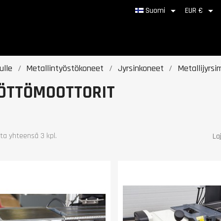


Suomi
EUR €
ulle
Metallintyöstökoneet
Jyrsinkoneet
Metallijyrsi
ÖTTÖMOOTTORIT
ta yhteensä 3 kpl.
Laj