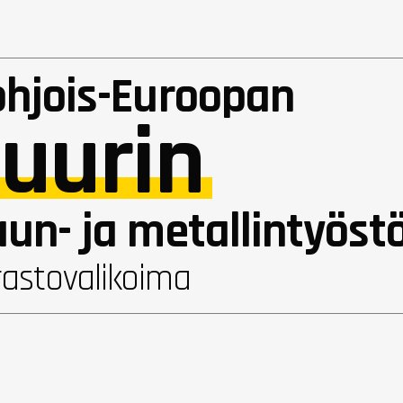
ohjois-Euroopan
uurin
un- ja metallintyöst
rastovalikoima