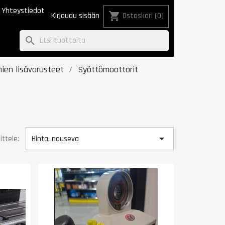
Yhteystiedot
shopping_cart
Kirjaudu sisään
Ostoskori
(0)
search
mien lisävarusteet
Syöttömoottorit

ittele:
Hinta, nouseva