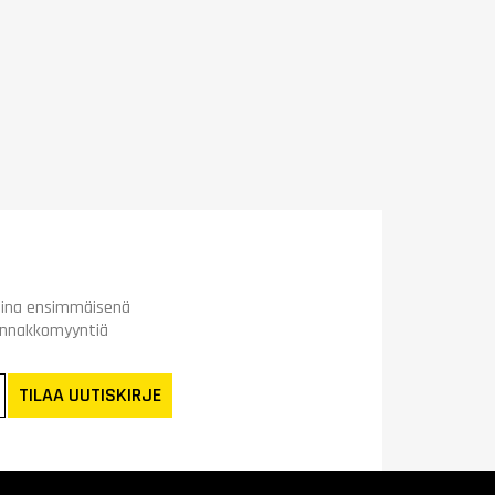
t aina ensimmäisenä
ennakkomyyntiä
TILAA UUTISKIRJE