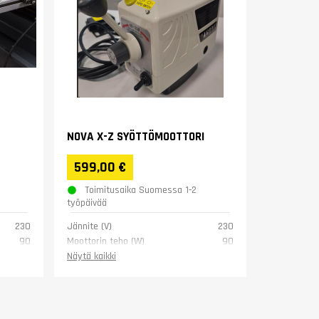
NOVA X-Z SYÖTTÖMOOTTORI
599,00 €
Toimitusaika Suomessa 1-2
työpäivää
230
Jännite (V)
230
90
Moottorin teho (W)
90
183
Vääntömomentti (Nm)
183
Näytä kaikki
0-200
Pyöritysnopeus (rpm)
0-200
8
Paino (kg)
6
1 vuosi
Takuu
1 vuosi