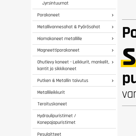
Jyrsintuurnat
Porakoneet

P
Metallivannesahat & Pyörösahat

s
Hiomakoneet metallille

Magneettiporakoneet

Ohutlevy koneet - Leikkurit, mankelit,

kantit ja sikkikoneet
pu
Putken & Metallin taivutus

va
Metallileikkurit
Teroituskoneet
Hydraulipuristimet /
Konepajapuristimet
Pesulaitteet