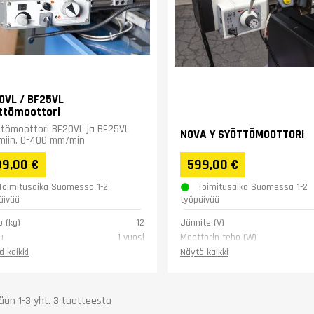
0VL / BF25VL
ttömoottori
tömoottori BF20VL ja BF25VL
NOVA Y SYÖTTÖMOOTTORI
imiin. 0-400 mm/min
09,00 €
599,00 €
Toimitusaika Suomessa 1-2
Toimitusaika Suomessa 1-2
äivää
työpäivää
o (kg)
12
Jännite (V)
u
1 vuosi
Moottorin teho (W)
Vääntömomentti (Nm)
ä kaikki
Näytä kaikki
Pyöritysnopeus (rpm)
Paino (kg)
Takuu
ään 1-3 yht. 3 tuotteesta