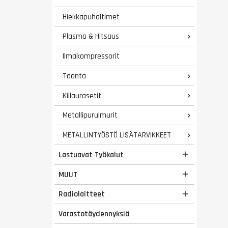
Hiekkapuhaltimet
Plasma & Hitsaus

Ilmakompressorit
Taonta

Kiilaurasetit

Metallipuruimurit

METALLINTYÖSTÖ LISÄTARVIKKEET

Lastuavat Työkalut

MUUT

Radiolaitteet

Varastotäydennyksiä