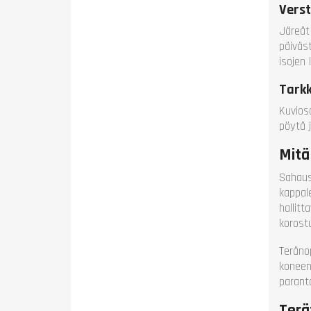
Verst
Järeät
päiväs
isojen
Tarkk
Kuviosa
pöytä 
Mitä
Sahaus
kappal
hallit
korost
Teräno
koneen
parant
Terä