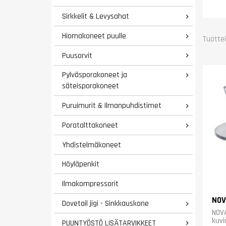
Sirkkelit & Levysahat

Hiomakoneet puulle

Tuottei
Puusorvit

Pylväsporakoneet ja

säteisporakoneet
Puruimurit & Ilmanpuhdistimet

Poratalttakoneet

Yhdistelmäkoneet
Höyläpenkit
Ilmakompressorit
NOV
Dovetail jigi - Sinkkauskone

NOVA
kuvi
PUUNTYÖSTÖ LISÄTARVIKKEET
