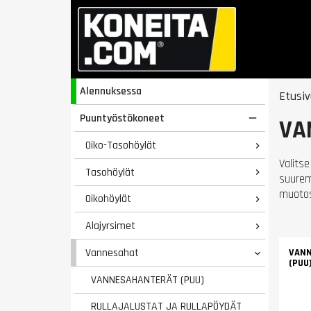
Alennuksessa
Etusiv
Puuntyöstökoneet

VA
Oiko-Tasohöylät

Valits
Tasohöylät

suurem
muotos
Oikohöylät

Alajyrsimet

Vannesahat
VAN

(PUU
VANNESAHANTERÄT (PUU)
RULLAJALUSTAT JA RULLAPÖYDÄT