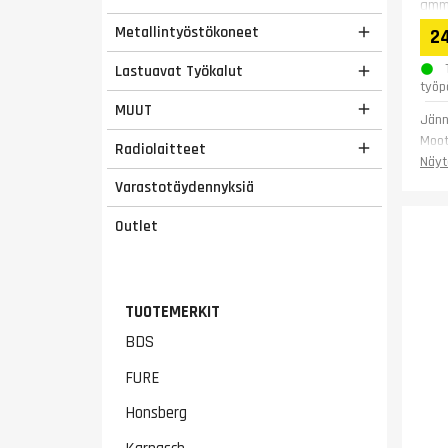
amma
moot
Metallintyöstökoneet

2
(750
Lastuavat Työkalut

työp
MUUT

Jänn
Moot
Radiolaitteet

Pyör
Näyt
Terä
Varastotäydennyksiä
Max 
Kita
Outlet
Pöyd
Leve
Pitu
Kork
TUOTEMERKIT
Pain
BDS
Taku
FURE
Honsberg