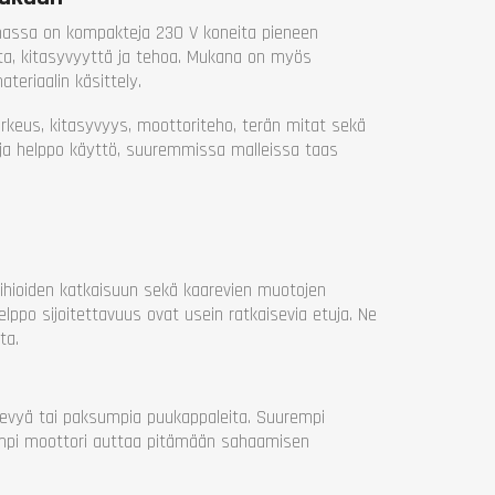
2300
imassa on kompakteja 230 V koneita pieneen
370
tta, kitasyvyyttä ja tehoa. Mukana on myös
1 vuosi
teriaalin käsittely.
rkeus, kitasyvyys, moottoriteho, terän mitat sekä
 ja helppo käyttö, suuremmissa malleissa taas
ihioiden katkaisuun sekä kaarevien muotojen
lppo sijoitettavuus ovat usein ratkaisevia etuja. Ne
ta.
 levyä tai paksumpia puukappaleita. Suurempi
ampi moottori auttaa pitämään sahaamisen