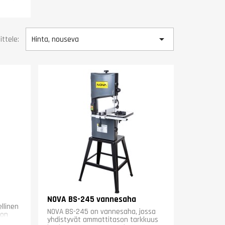

ittele:
Hinta, nouseva
NOVA BS-245 vannesaha
llinen
NOVA BS-245 on vannesaha, jossa
 on
yhdistyvät ammattitason tarkkuus
..