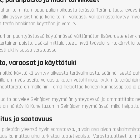
ahan toiminta riippuu paljon oikeasta terästä. Terän pituus, levey
jälki pysyy siistinä ja kone toimii vakaasti. Valikoimasta löytyy my
 terän hankintaa käyttöön ja varalle.
uri on puuntyöstössä käytännössä välttämätön lisävaruste etenkin s
ertainen poisto. Lisäksi mittalaitteet, hyvä työvalo, siirtokärryt j
esti aktiivisessa verstaassa.
to, varaosat ja käyttötuki
 pitkä käyttöikä syntyy oikeasta terävalinnasta, säännöllisestä puh
lla on myös useita varaosia, kuten vetohihnoja, kytkimiä, teräohjaim
oottoreita eri malleihin. Tämä helpottaa koneen kunnossapitoa ja 
uolto palvelee Seinäjoen myymälän yhteydessä, ja ammattitaitoine
a on nähtävillä Koneita.comin Seinäjoen myymälässä, mikä helpottaa
itus ja saatavuus
 pidetään yleensä hyvin varastossa, ja vain osa aivan raskaimmista
uus kannattaa aina tarkistaa tuotetiedoista. Varastotuotteet toimi