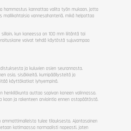
s ja hammastus kannattaa valita työn mukaan, jotta
ös mallikohtaisia vannesahanteriä, mikä helpottaa
illoin, kun koneessa on 100 mm liitäntä tai
a teroituskone voivat tehdä käytöstä sujuvampaa
distuksesta ja kuluvien osien seurannasta.
en osia, sisäkkeitä, kumipäällysteitä ja
pitää käyttökatkot lyhyempinä.
n henkilökunta auttaa sopivan koneen valinnassa.
 koon ja rakenteen arviointia ennen ostopäätöstä.
 ammattimalleista tulee tilauksesta. Ajantasainen
tetaan kotimaassa normaalisti nopeasti, joten