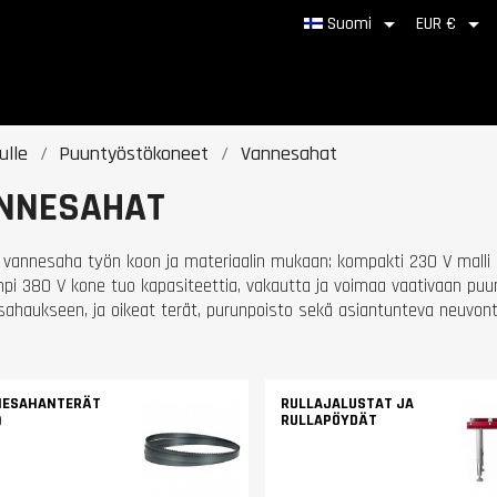


Suomi
EUR €
ulle
Puuntyöstökoneet
Vannesahat
NNESAHAT
e vannesaha työn koon ja materiaalin mukaan: kompakti 230 V malli s
pi 380 V kone tuo kapasiteettia, vakautta ja voimaa vaativaan puun
ahaukseen, ja oikeat terät, purunpoisto sekä asiantunteva neuvont
NESAHANTERÄT
RULLAJALUSTAT JA
)
RULLAPÖYDÄT