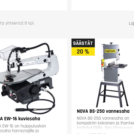
ta yhteensä 8 kpl.
Laj
SÄÄSTÄT
20 %
NOVA BS-250 vannesaha
NOVA BS-250 vannesaha on
A EW-16 kuviosaha
kompaktin kokoinen ja ihantee
 EW-16 on huippuluokan
kotikäyttäjille. Sen kitasyvyys
osaha harrastajille ja
245 mm ja maksimikorkeus 100.