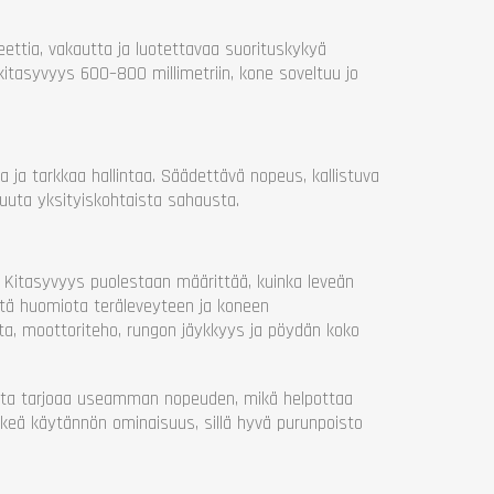
eettia, vakautta ja luotettavaa suorituskykyä
kitasyvyys 600–800 millimetriin, kone soveltuu jo
ria ja tarkkaa hallintaa. Säädettävä nopeus, kallistuva
muuta yksityiskohtaista sahausta.
 Kitasyvyys puolestaan määrittää, kuinka leveän
nitä huomiota teräleveyteen ja koneen
ita, moottoriteho, rungon jäykkyys ja pöydän koko
sta tarjoaa useamman nopeuden, mikä helpottaa
ärkeä käytännön ominaisuus, sillä hyvä purunpoisto