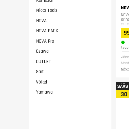
Karnasch
NOV
Nikko Tools
NOV
erin
NOVA
puu
Mak
NOVA PACK
9
kita
NOVA Pro
työp
Osawa
Jänn
OUTLET
Moot
Terä
Näyt
Sait
Terä
Max 
Völkel
SÄÄS
Kita
Yamawa
Puru
30
Pöyd
Pöyd
Pöydä
Kork
Pain
Taku