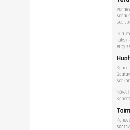
Vannes
sahaus
sopivan
Puruim
kaksink
erityis
Huol
Koneen
Saatavi
sähköm
NOVA-h
Koneit
Toim
Koneet
saatav