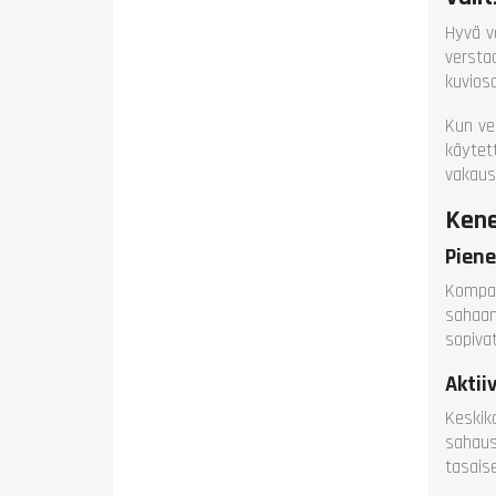
Pöyd
Hyvä v
Pöydä
versta
Kork
kuvios
Pain
Taku
Kun ve
käytet
vakaus,
Kene
Piene
Kompak
sahaam
sopivat
Aktii
Keskik
sahaus
tasais