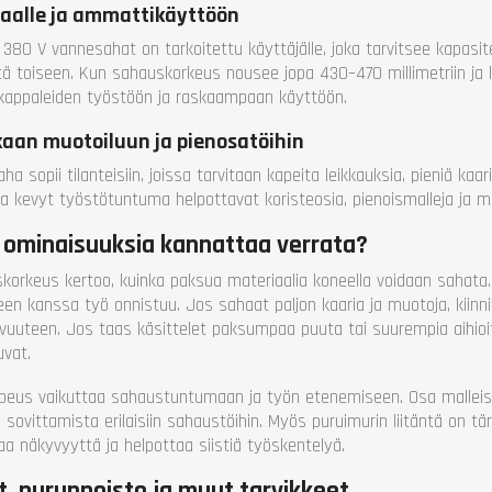
aalle ja ammattikäyttöön
 380 V vannesahat on tarkoitettu käyttäjälle, joka tarvitsee kapasit
tä toiseen. Kun sahauskorkeus nousee jopa 430–470 millimetriin ja 
 kappaleiden työstöön ja raskaampaan käyttöön.
aan muotoiluun ja pienosatöihin
ha sopii tilanteisiin, joissa tarvitaan kapeita leikkauksia, pieniä kaa
ja kevyt työstötuntuma helpottavat koristeosia, pienoismalleja ja 
 ominaisuuksia kannattaa verrata?
korkeus kertoo, kuinka paksua materiaalia koneella voidaan sahata.
een kanssa työ onnistuu. Jos sahaat paljon kaaria ja muotoja, kiin
tavuuteen. Jos taas käsittelet paksumpaa puuta tai suurempia aihio
uvat.
peus vaikuttaa sahaustuntumaan ja työn etenemiseen. Osa mallei
 sovittamista erilaisiin sahaustöihin. Myös puruimurin liitäntä on t
aa näkyvyyttä ja helpottaa siistiä työskentelyä.
t, purunpoisto ja muut tarvikkeet