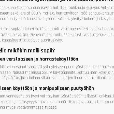
än korkeus (mm)
1045
Korkeus (mm)
annesaha tekee sahaamisesta hallittua, tarkkaa ja sujuvaa. Valiko
n kallistus (°)
-5 - +45
Paino (kg)
aseen sekä järeitä 380 V malleja, kun tarvitaan lisää sahauskorkeu
eus (mm)
2500
Takuu
aha, kun työssä korostuvat pienet säteet, yksityiskohdat ja kevyt ma
o (kg)
525
u
1 vuosi
rtailet sopivaa konetta, tärkeimmät valintaperusteet ovat sahausko
tävissä oleva tila. Pienemmissä malleissa korostuvat tilatehokkuus
 kapasiteetti ja jatkuva suorituskyky.
lle mikäkin malli sopii?
en verstaaseen ja harrastekäyttöön
tit vannesahat sopivat hyvin yleiseen puuntyöstöön, pienempien a
iseen. Näissä malleissa 230 V käyttöjännite, kohtuullinen koko ja he
 käyttäjälle, joka haluaa siistin sahausjäljen ilman suurta tilantarvet
viseen käyttöön ja monipuoliseen puutyöhön
oon vannesaha on hyvä valinta, kun työstät säännöllisesti lankkua,
korkeus ja kitasyvyys tuovat enemmän liikkumavaraa, ja tehokka
ena myös vaativammassa työssä.