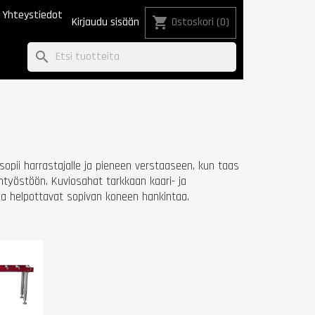
Yhteystiedot
shopping_cart
Kirjaudu sisään
Ostoskori
(0)
search
opii harrastajalle ja pieneen verstaaseen, kun taas
työstöön. Kuviosahat tarkkaan kaari- ja
a helpottavat sopivan koneen hankintaa.