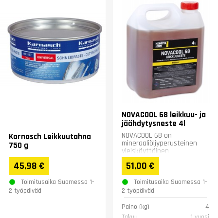
NOVACOOL 68 leikkuu- ja
jäähdytysneste 4l
NOVACOOL 68 on
Karnasch Leikkuutahna
mineraaliöljyperusteinen
750 g
yleiskäyttöinen
vesisekoitteinen
45,98 €
51,00 €
leikkuuneste valuraudan,
pallografiittivalun,...
Toimitusaika Suomessa 1-
Toimitusaika Suomessa 1-
2 työpäivää
2 työpäivää
Paino (kg)
4
Takuu
1 vuosi