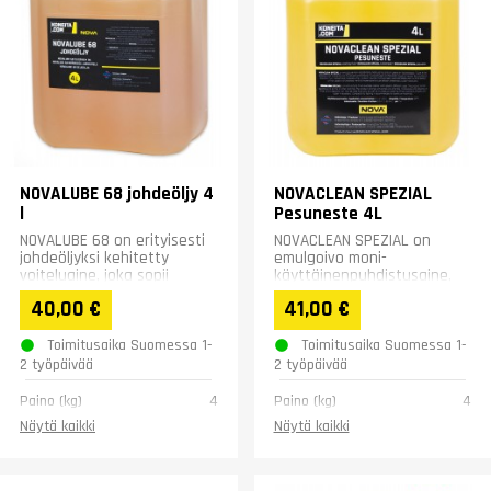
NOVALUBE 68 johdeöljy 4
NOVACLEAN SPEZIAL
l
Pesuneste 4L
NOVALUBE 68 on erityisesti
NOVACLEAN SPEZIAL on
johdeöljyksi kehitetty
emulgoivo moni-
voiteluaine, joka sopii
käyttäinenpuhdistusaine,
käytettäväksi myös
jolla on useita eri
40,00 €
41,00 €
vesisekoitteisten...
käyttötapoja.
Toimitusaika Suomessa 1-
Toimitusaika Suomessa 1-
2 työpäivää
2 työpäivää
Paino (kg)
4
Paino (kg)
4
Näytä kaikki
Näytä kaikki