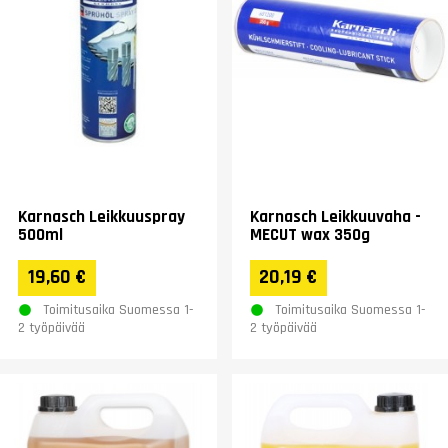
Karnasch Leikkuuspray
Karnasch Leikkuuvaha -
500ml
MECUT wax 350g
19,60 €
20,19 €
Toimitusaika Suomessa 1-
Toimitusaika Suomessa 1-
2 työpäivää
2 työpäivää