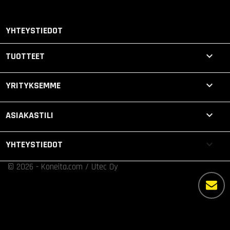
YHTEYSTIEDOT

TUOTTEET

YRITYKSEMME

ASIAKASTILI
keyboard_arrow_down
YHTEYSTIEDOT
© 2026 - Koneita.com / Utec Oy