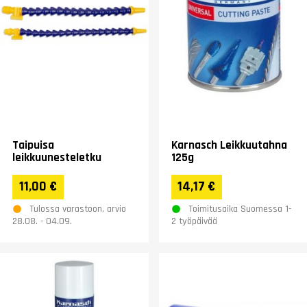
Taipuisa
Karnasch Leikkuutahna
leikkuunesteletku
125g
11,00 €
14,17 €
Tulossa varastoon, arvio
Toimitusaika Suomessa 1-
28.08. - 04.09.
2 työpäivää