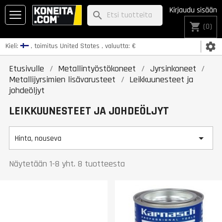
Kirjaudu sisään
search
shopping_cart
(0)
settings
Kieli:
, toimitus
United States
, valuutta:
€
Etusivulle
Metallintyöstökoneet
Jyrsinkoneet
Metallijyrsimien lisävarusteet
Leikkuunesteet ja
johdeöljyt
LEIKKUUNESTEET JA JOHDEÖLJYT

Hinta, nouseva
Näytetään 1-8 yht. 8 tuotteesta