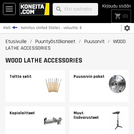
Kirjaudu sisään
search
shopping_cart
(0)
settings
Kieli:
, toimitus
United States
, valuutta:
€
Etusivulle
Puuntyöstökoneet
Puusorvit
WOOD
LATHE ACCESSORIES
WOOD LATHE ACCESSORIES
Taltta setit
Puusorvin pakat
Kopiolaitteet
Muut
lisävarusteet