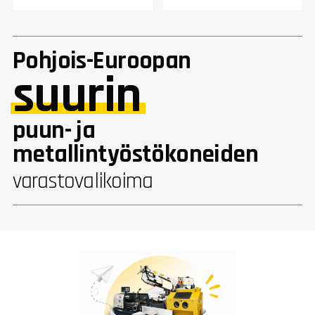
Pohjois-Euroopan
suurin
puun- ja
metallintyöstökoneiden
varastovalikoima