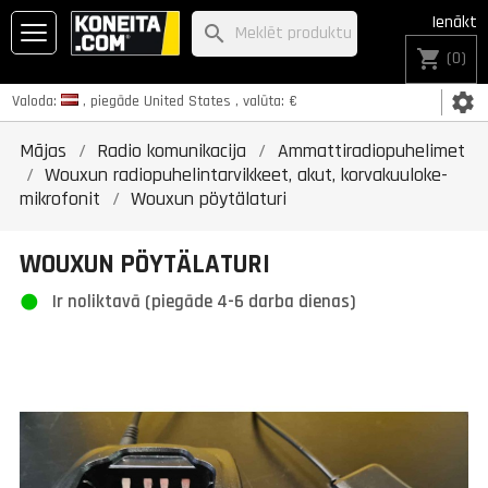
Ienākt
search
shopping_cart
(0)
settings
Valoda:
, piegāde
United States
, valūta:
€
Mājas
Radio komunikacija
Ammattiradiopuhelimet
Wouxun radiopuhelintarvikkeet, akut, korvakuuloke-
mikrofonit
Wouxun pöytälaturi
WOUXUN PÖYTÄLATURI
Ir noliktavā (piegāde 4-6 darba dienas)