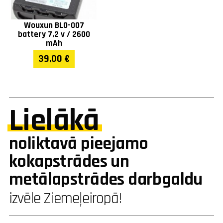
Wouxun BLO-007
battery 7,2 v / 2600
mAh
39,00 €
Lielākā
noliktavā pieejamo
kokapstrādes un
metālapstrādes darbgaldu
izvēle Ziemeļeiropā!