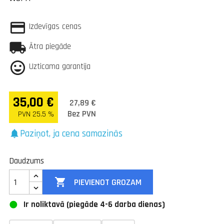
Izdevīgas cenas
Ātra piegāde
Uzticama garantija
35,00 €
27,89 €
Bez PVN
PVN 25.5 %
Paziņot, ja cena samazinās
notifications
Daudzums

PIEVIENOT GROZAM
Ir noliktavā (piegāde 4-6 darba dienas)