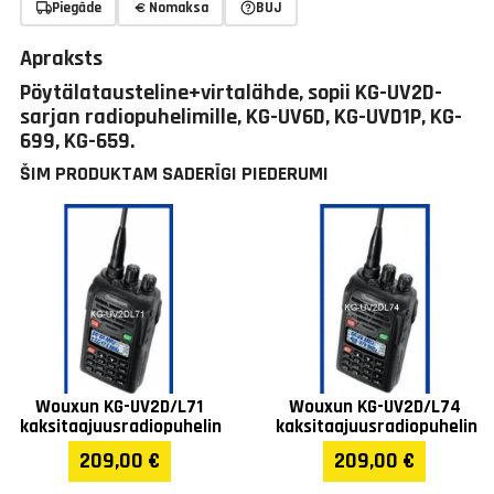
Piegāde
Nomaksa
BUJ
Apraksts
Pöytälatausteline+virtalähde, sopii KG-UV2D-
sarjan radiopuhelimille, KG-UV6D, KG-UVD1P, KG-
699, KG-659.
ŠIM PRODUKTAM SADERĪGI PIEDERUMI
Wouxun KG-UV2D/L71
Wouxun KG-UV2D/L74
kaksitaajuusradiopuhelin
kaksitaajuusradiopuhelin
209,00 €
209,00 €