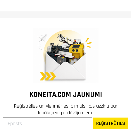
KONEITA.COM JAUNUMI
Reģistrējies un vienmēr esi pirmais, kas uzzina par
labākajiem piedāvājumiem
REĢISTRĒTIES