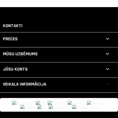
KONTAKTI

PRECES

MŪSU UZŅĒMUMS

JŪSU KONTS
keyboard_arrow_down
VEIKALA INFORMĀCIJA