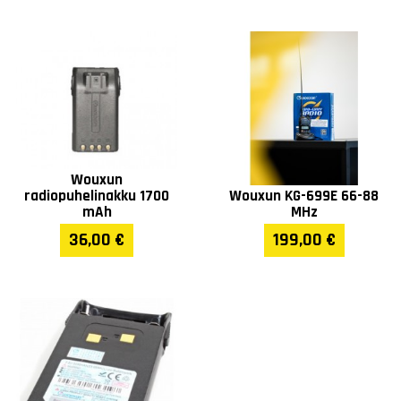
Wouxun
radiopuhelinakku 1700
Wouxun KG-699E 66-88
mAh
MHz
36,00 €
199,00 €