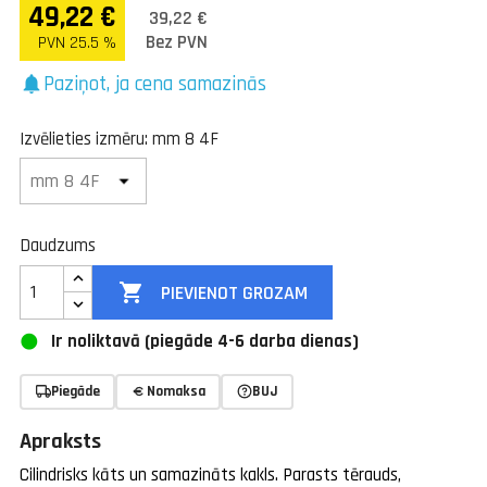
49,22 €
39,22 €
Bez PVN
PVN 25.5 %
Paziņot, ja cena samazinās
notifications
Izvēlieties izmēru: mm 8 4F
Daudzums

PIEVIENOT GROZAM
Ir noliktavā (piegāde 4-6 darba dienas)
Piegāde
Nomaksa
BUJ
Apraksts
Cilindrisks kāts un samazināts kakls. Parasts tērauds,