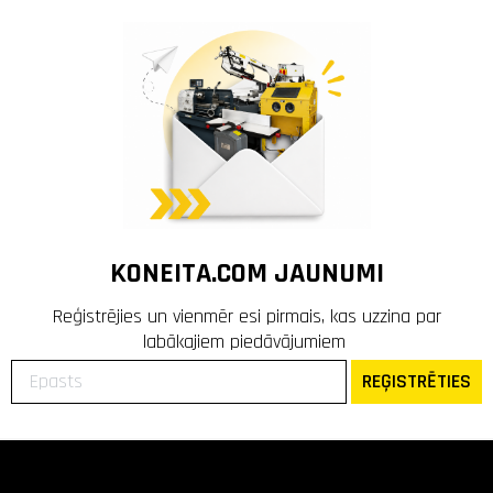
KONEITA.COM JAUNUMI
Reģistrējies un vienmēr esi pirmais, kas uzzina par
labākajiem piedāvājumiem
REĢISTRĒTIES