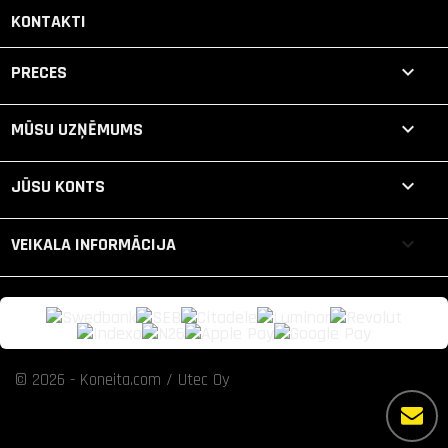
KONTAKTI

PRECES

MŪSU UZŅĒMUMS

JŪSU KONTS
keyboard_arrow_down
VEIKALA INFORMĀCIJA
© 2026 - Koneita.com / Utec Oy