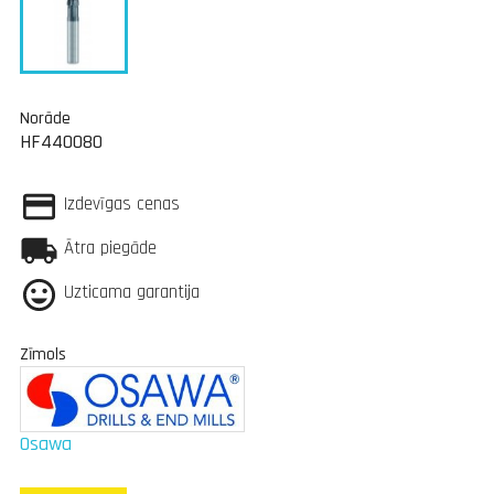
Norāde
HF440080
Izdevīgas cenas
Ātra piegāde
Uzticama garantija
Zīmols
Osawa