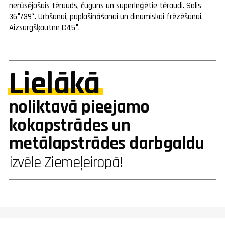
nerūsējošais tērauds, čuguns un superleģētie tēraudi. Solis
36°/39°. Urbšanai, paplašināšanai un dinamiskai frēzēšanai.
Aizsargšķautne C45°.
Lielākā
noliktavā pieejamo
kokapstrādes un
metālapstrādes darbgaldu
izvēle Ziemeļeiropā!