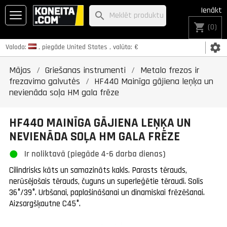
Ienākt
search
shopping_cart
(0)
settings
Valoda:
, piegāde
United States
, valūta:
€
Mājas
Griešanas instrumenti
Metalo frezos ir
frezavimo galvutės
HF440 Mainīga gājiena leņķa un
nevienāda soļa HM gala frēze
HF440 MAINĪGA GĀJIENA LEŅĶA UN
NEVIENĀDA SOĻA HM GALA FRĒZE
Ir noliktavā (piegāde 4-6 darba dienas)
Cilindrisks kāts un samazināts kakls. Parasts tērauds,
nerūsējošais tērauds, čuguns un superleģētie tēraudi. Solis
36°/39°. Urbšanai, paplašināšanai un dinamiskai frēzēšanai.
Aizsargšķautne C45°.