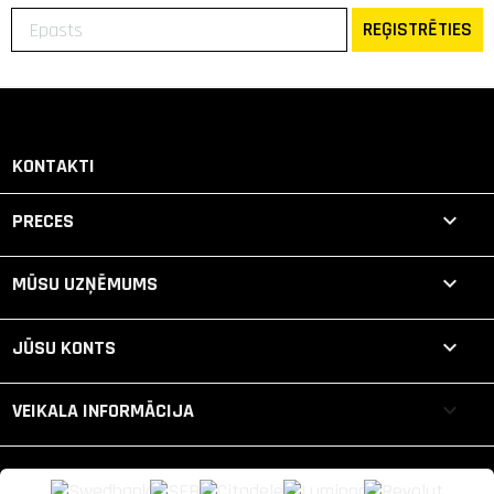
REĢISTRĒTIES
KONTAKTI

PRECES

MŪSU UZŅĒMUMS

JŪSU KONTS
keyboard_arrow_down
VEIKALA INFORMĀCIJA