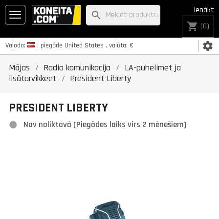
Ienākt
search
shopping_cart
(0)
settings
Valoda:
, piegāde
United States
, valūta:
€
Mājas
Radio komunikacija
LA-puhelimet ja
lisätarvikkeet
President Liberty
PRESIDENT LIBERTY
Nav noliktavā (Piegādes laiks virs 2 mēnešiem)