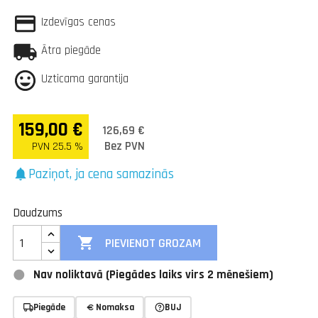
Izdevīgas cenas
Ātra piegāde
Uzticama garantija
159,00 €
126,69 €
Bez PVN
PVN 25.5 %
Paziņot, ja cena samazinās
notifications
Daudzums

PIEVIENOT GROZAM
Nav noliktavā (Piegādes laiks virs 2 mēnešiem)
Piegāde
Nomaksa
BUJ