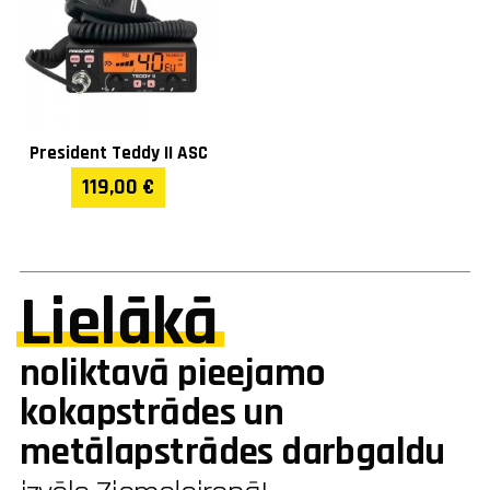
President Teddy II ASC
119,00 €
Lielākā
noliktavā pieejamo
kokapstrādes un
metālapstrādes darbgaldu