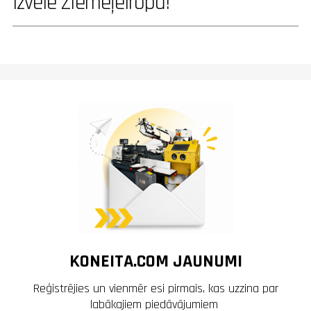
izvēle Ziemeļeiropā!
KONEITA.COM JAUNUMI
Reģistrējies un vienmēr esi pirmais, kas uzzina par
labākajiem piedāvājumiem