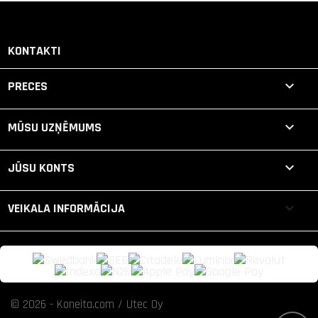
KONTAKTI

PRECES

MŪSU UZŅĒMUMS

JŪSU KONTS
keyboard_arrow_down
VEIKALA INFORMĀCIJA
© 2026 - Koneita.com / Utec Oy