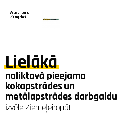
Vītņurbji un
vītņgrieži
Lielākā
noliktavā pieejamo
kokapstrādes un
metālapstrādes darbgaldu
izvēle Ziemeļeiropā!