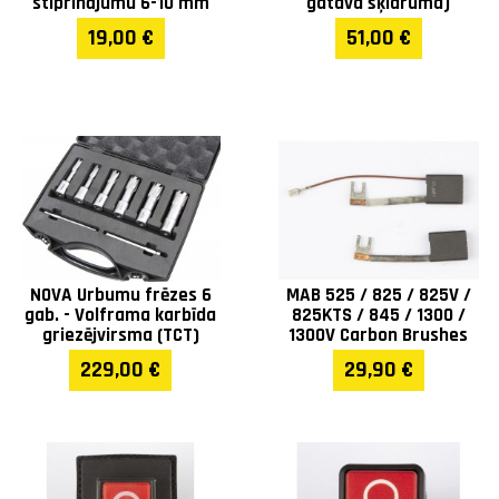
stiprinājumu 6-10 mm
gatava šķidruma)
19,00 €
51,00 €
NOVA Urbumu frēzes 6
MAB 525 / 825 / 825V /
gab. - Volframa karbīda
825KTS / 845 / 1300 /
griezējvirsma (TCT)
1300V Carbon Brushes
229,00 €
29,90 €