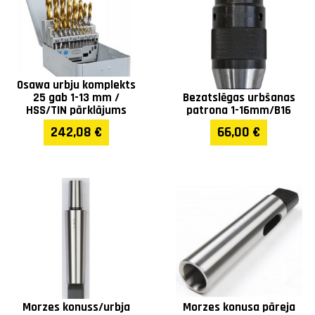
Vārpsta
MT3/MK3
Vārpstas gājiens (mm)
255
Osawa urbju komplekts
25 gab 1-13 mm /
Bezatslēgas urbšanas
Rotācijas ātrums
40-110 /65-175 /140-360
HSS/TIN pārklājums
patrona 1-16mm/B16
(apgr./min)
/220-600 (4 speed)
242,08 €
66,00 €
Patronas sistēma
MT 3, Weldon 32 mm (1
1/4')
Iegremdēšana (mm)
40
CW / CCW rotācija
✓
Grozāmā pamatne
optional
Morzes konuss/urbja
Morzes konusa pāreja