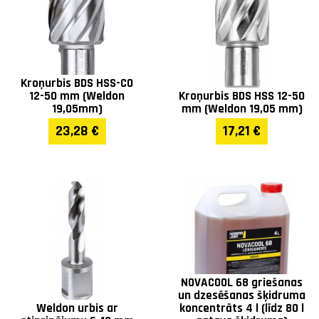
Kroņurbis BDS HSS-CO
12-50 mm (Weldon
Kroņurbis BDS HSS 12-50
19,05mm)
mm (Weldon 19,05 mm)
23,28 €
17,21 €
NOVACOOL 68 griešanas
un dzesēšanas šķidruma
Weldon urbis ar
koncentrāts 4 l (līdz 80 l