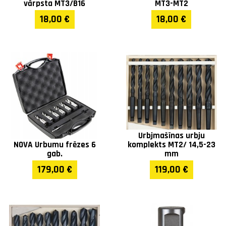
vārpsta MT3/B16
MT3-MT2
Griezes momenta
✓
kontrole
18,00 €
18,00 €
Magnētiskais indikators
✓
Pastāvīga iekšējā
✓
eļļošana
Berzes sajūgs
✓
Pārkaršanas aizsardzība
✓
Urbjmašīnas urbju
NOVA Urbumu frēzes 6
komplekts MT2/ 14,5-23
gab.
mm
Magnēta izmērs (mm)
110 x 220 x 54
179,00 €
119,00 €
Svars (kg)
34
Garantija
1 gadā