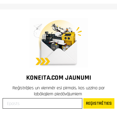
KONEITA.COM JAUNUMI
Reģistrējies un vienmēr esi pirmais, kas uzzina par
labākajiem piedāvājumiem
REĢISTRĒTIES