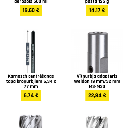
aerosols 500 ml
pasta 125 g
19,60 €
14,17 €
Karnasch centrēšanas
Vītņurbja adapteris
tapa kroņurbjiem 6,34 x
Weldon 19 mm/32 mm
77 mm
M3-M30
6,74 €
22,84 €