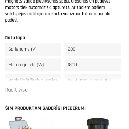
magnēts zaudē pievilkšanas spēju, urbšanas un padeves
motors tiek automātiski apturēts. Ar tādiem pašiem
veiktspējas rādītājiem iekārtu var izmantot ar manuālo
padevi.
Datu lapa
Spriegums (V)
230
Motora jauda (W)
1800
Paplašinātājurbja izmērs
12-60 mm Auto12-100
Ø (mm)
mm Manual
Rādīt visu
Urbšanas jauda (mm)
26 mm auto 31.75
ŠIM PRODUKTAM SADERĪGI PIEDERUMI
manual
Vītnes dziļums (mm)
M30