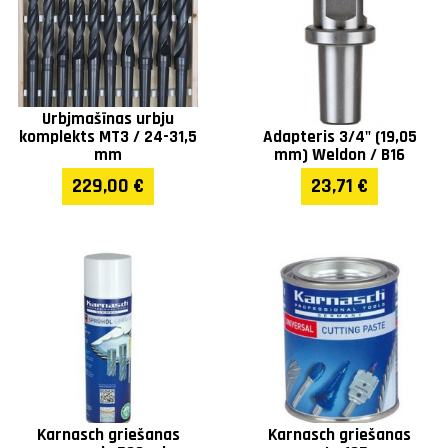
Urbjmašīnas urbju
komplekts MT3 / 24-31,5
Adapteris 3/4" (19,05
mm
mm) Weldon / B16
229,00 €
23,71 €
Karnasch griešanas
Karnasch griešanas