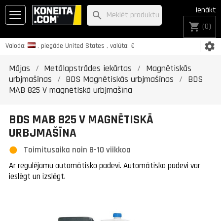
Ienākt
search
shopping_cart
(0)
settings
Valoda:
, piegāde
United States
, valūta:
€
Mājas
Metālapstrādes iekārtas
Magnētiskās
urbjmašīnas
BDS Magnētiskās urbjmašīnas
BDS
MAB 825 V magnētiskā urbjmašīna
BDS MAB 825 V MAGNĒTISKĀ
URBJMAŠĪNA
Toimitusaika noin 8-10 viikkoa
Ar regulējamu automātisko padevi. Automātisko padevi var
ieslēgt un izslēgt.