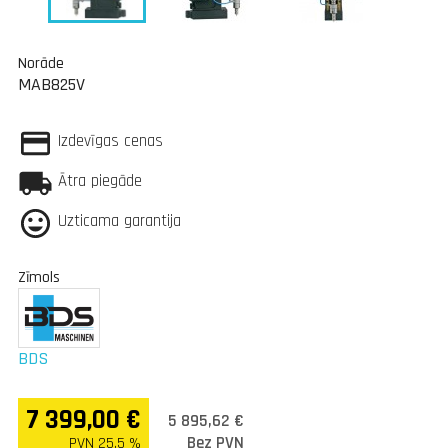
Norāde
MAB825V
Izdevīgas cenas
Ātra piegāde
Uzticama garantija
Zīmols
BDS
7 399,00 €
5 895,62 €
Bez PVN
PVN 25.5 %