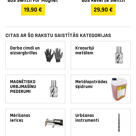
BDS Switch For Magnet
BDS Reverse Switch
19,90 €
29,90 €
CITAS AR ŠO RAKSTU SAISTĪTĀS KATEGORIJAS
Darba cimdi un
Kroņurbji
aizsargbrilles
metālam
MAGNĒTISKO
Metālapstrādes
URBJMAŠĪNU
šķidrumi
PIEDERUMI
Mērīšanas
Urbšanas
ierīces
instrumenti