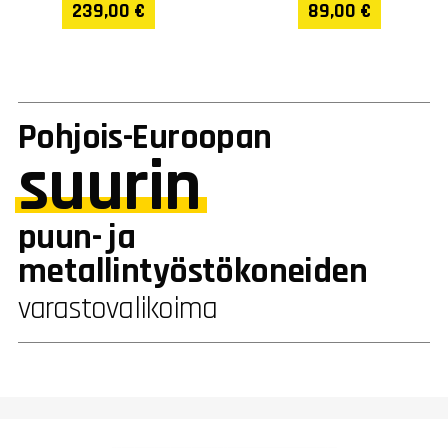
239,00 €
89,00 €
Pohjois-Euroopan
suurin
puun- ja
metallintyöstökoneiden
varastovalikoima