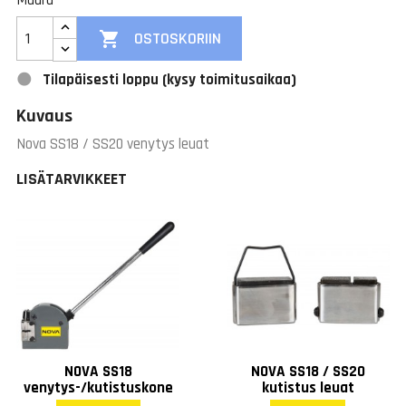
Määrä

OSTOSKORIIN
Tilapäisesti loppu (kysy toimitusaikaa)
Kuvaus
Nova SS18 / SS20 venytys leuat
LISÄTARVIKKEET
NOVA SS18
NOVA SS18 / SS20
venytys-/kutistuskone
kutistus leuat