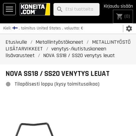
Kirjaudu sisään
search
shopping_cart
(0)
settings
Kieli:
, toimitus
United States
, valuutta:
€
Etusivulle
Metallintyöstökoneet
METALLINTYÖSTÖ
LISÄTARVIKKEET
venytys-/kutistuskoneen
lisävarusteet
NOVA SS18 / SS20 venytys leuat
NOVA SS18 / SS20 VENYTYS LEUAT
Tilapäisesti loppu (kysy toimitusaikaa)