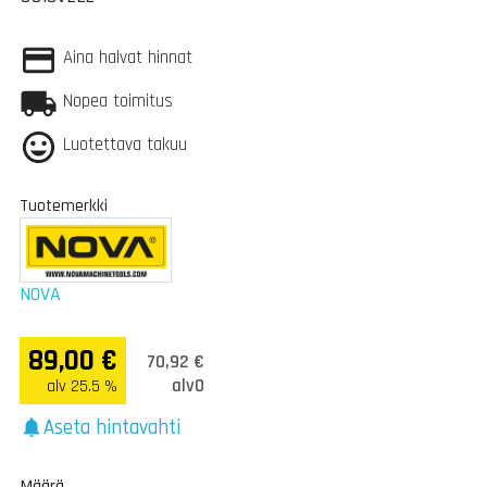
Aina halvat hinnat
Nopea toimitus
Luotettava takuu
Tuotemerkki
NOVA
89,00 €
70,92 €
alv0
alv 25.5 %
Aseta hintavahti
notifications