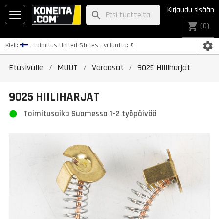
Kirjaudu sisään
search
shopping_cart
(0)
settings
Kieli:
, toimitus
United States
, valuutta:
€
Etusivulle
MUUT
Varaosat
9025 Hiiliharjat
9025 HIILIHARJAT
Toimitusaika Suomessa 1-2 työpäivää