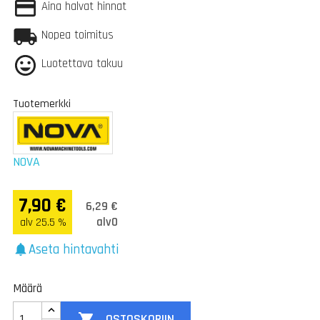
Aina halvat hinnat
Nopea toimitus
Luotettava takuu
Tuotemerkki
NOVA
7,90 €
6,29 €
alv0
alv 25.5 %
Aseta hintavahti
notifications
Määrä

OSTOSKORIIN