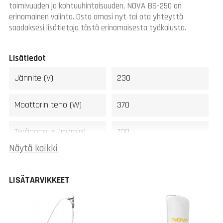
toimivuuden ja kohtuuhintaisuuden, NOVA BS-250 on
erinomainen valinta. Osta omasi nyt tai ota yhteyttä
saadaksesi lisätietoja tästä erinomaisesta työkalusta.
Lisätiedot
Jännite (V)
230
Moottorin teho (W)
370
Teränopeus (m/min)
700
Näytä kaikki
Terän koko (mm)
1750 x 6-13
LISÄTARVIKKEET
Max sahaus (mm)
100
Kitasyvyys (mm)
245