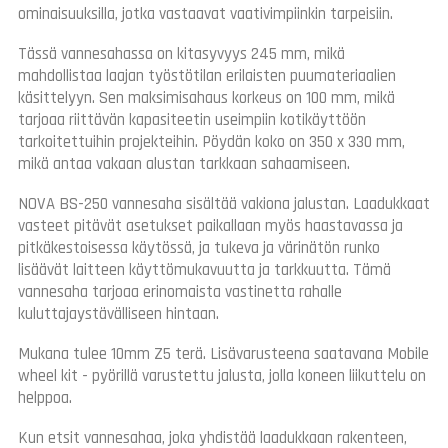
ominaisuuksilla, jotka vastaavat vaativimpiinkin tarpeisiin.
Tässä vannesahassa on kitasyvyys 245 mm, mikä
mahdollistaa laajan työstötilan erilaisten puumateriaalien
käsittelyyn. Sen maksimisahaus korkeus on 100 mm, mikä
tarjoaa riittävän kapasiteetin useimpiin kotikäyttöön
tarkoitettuihin projekteihin. Pöydän koko on 350 x 330 mm,
mikä antaa vakaan alustan tarkkaan sahaamiseen.
NOVA BS-250 vannesaha sisältää vakiona jalustan. Laadukkaat
vasteet pitävät asetukset paikallaan myös haastavassa ja
pitkäkestoisessa käytössä, ja tukeva ja värinätön runko
lisäävät laitteen käyttömukavuutta ja tarkkuutta. Tämä
vannesaha tarjoaa erinomaista vastinetta rahalle
kuluttajaystävälliseen hintaan.
Mukana tulee 10mm Z5 terä. Lisävarusteena saatavana Mobile
wheel kit - pyörillä varustettu jalusta, jolla koneen liikuttelu on
helppoa.
Kun etsit vannesahaa, joka yhdistää laadukkaan rakenteen,