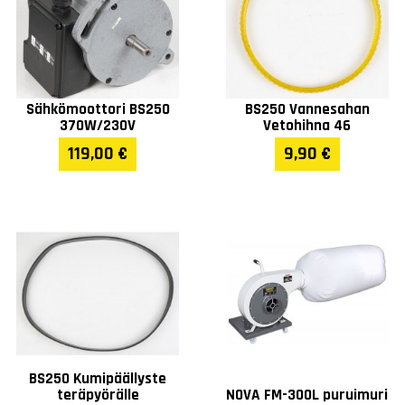
Sähkömoottori BS250
BS250 Vannesahan
370W/230V
Vetohihna 46
119,00 €
9,90 €
BS250 Kumipäällyste
teräpyörälle
NOVA FM-300L puruimuri