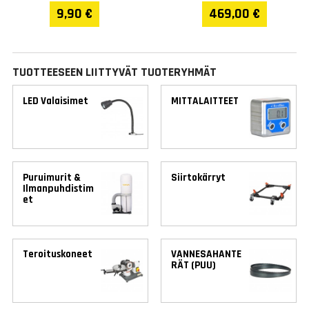
9,90 €
469,00 €
TUOTTEESEEN LIITTYVÄT TUOTERYHMÄT
LED Valaisimet
MITTALAITTEET
Puruimurit &
Siirtokärryt
Ilmanpuhdistim
et
Teroituskoneet
VANNESAHANTE
RÄT (PUU)