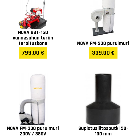
Puruimurin liitäntä (mm)
100
Pöydän koko (mm)
350 x 330
NOVA BST-150
vannesahan terän
Pöydän korkeus (mm)
1005
teroituskone
NOVA FM-230 puruimuri
799,00 €
339,00 €
Pöydän kallistus (°)
0 - 45°
Korkeus (mm)
1470
Paino (kg)
35
Takuu
1 vuosi
NOVA FM-300 puruimuri
Supistusliitosputki 50-
230V / 380V
100 mm