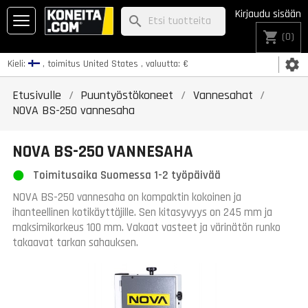
Kirjaudu sisään
search
shopping_cart
(0)
settings
Kieli:
, toimitus
United States
, valuutta:
€
Etusivulle
Puuntyöstökoneet
Vannesahat
NOVA BS-250 vannesaha
NOVA BS-250 VANNESAHA
Toimitusaika Suomessa 1-2 työpäivää
NOVA BS-250 vannesaha on kompaktin kokoinen ja
ihanteellinen kotikäyttäjille. Sen kitasyvyys on 245 mm ja
maksimikorkeus 100 mm. Vakaat vasteet ja värinätön runko
takaavat tarkan sahauksen.