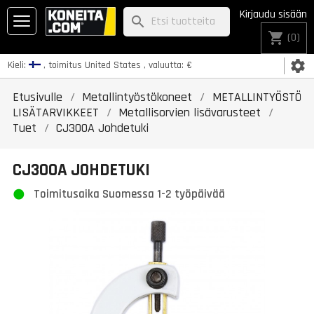
Kirjaudu sisään
search
shopping_cart
(0)
settings
Kieli:
, toimitus
United States
, valuutta:
€
Etusivulle
Metallintyöstökoneet
METALLINTYÖSTÖ
LISÄTARVIKKEET
Metallisorvien lisävarusteet
Tuet
CJ300A Johdetuki
CJ300A JOHDETUKI
Toimitusaika Suomessa 1-2 työpäivää