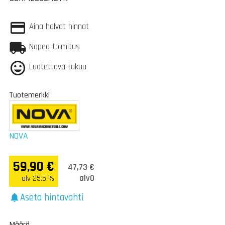
Aina halvat hinnat
Nopea toimitus
Luotettava takuu
Tuotemerkki
NOVA
59,90 €
47,73 €
alv0
alv 25.5 %
Aseta hintavahti
notifications