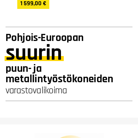
1 599,00 €
Pohjois-Euroopan
suurin
puun- ja
metallintyöstökoneiden
varastovalikoima