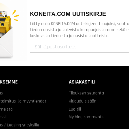
KONEITA.COM UUTISKIRJE
Liittymällä KONEITA.COM uutiskirjeen tilaajaksi, saa
tiedon uusista ja tulevista kampanjoistamme sekä 
koskevista tiedoista ja uusista tuotteista.
YKSEMME
ASIAKASTILI
us
Tilauksen seuranta
 toimitus- ja myyntiehdot
Kirjaudu sisään
 meistä
Luo tili
nssit
My blog comments
s / Leasing yrityksille