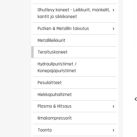
Ohutlevy koneet - Leikkurit, mankelit,

kantit ja sikkikoneet
Putken & Metallin taivutus

Metallileikkurit
Teroituskoneet
Hydraulipuristimet /
Konepajapuristimet
Pesulaitteet
Hiekkapuhaltimet
Plasma & Hitsaus

Ilmakompressorit
Taonta
