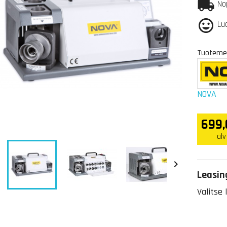
No
Lu
Tuotemer
NOVA
699,
alv


Leasing
Valitse 