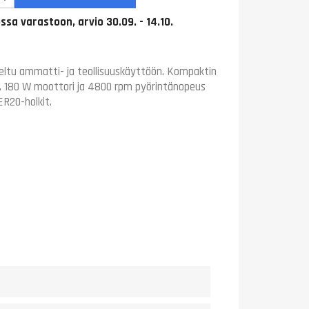
ssa varastoon, arvio 30.09. - 14.10.
teltu ammatti- ja teollisuuskäyttöön. Kompaktin
öön. 180 W moottori ja 4800 rpm pyörintänopeus
ER20-holkit.