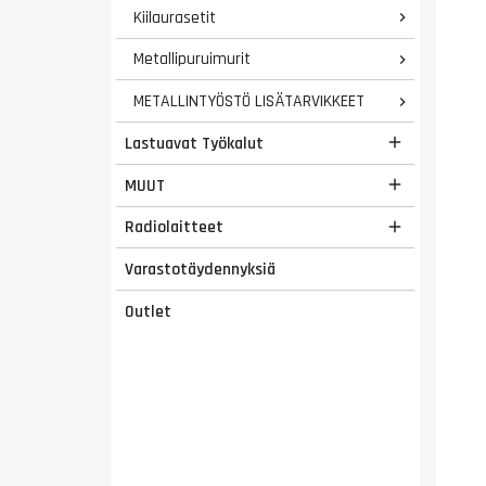
Kiilaurasetit

Metallipuruimurit

METALLINTYÖSTÖ LISÄTARVIKKEET

Lastuavat Työkalut

MUUT

Radiolaitteet

Varastotäydennyksiä
Outlet