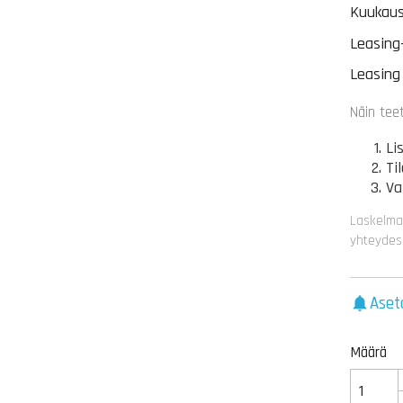
Kuukaus
Leasing
Leasing
Näin tee
Li
Ti
Va
Laskelma
yhteydes
Aset
notifications
Määrä