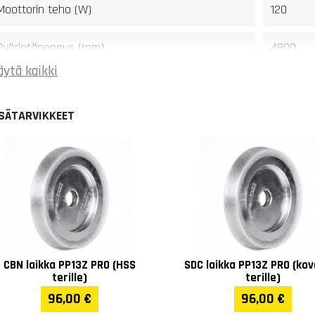
Moottorin teho (W)
120
Pyörintänopeus (rpm)
4800
äytä kaikki
Terille (mm)
3 - 13
ISÄTARVIKKEET
Leveys (mm)
390
Pituus (mm)
225
Korkeus (mm)
210
Paino (kg)
10
CBN laikka PP13Z PRO (HSS
SDC laikka PP13Z PRO (ko
Takuu
1 vuosi
terille)
terille)
96,00 €
96,00 €