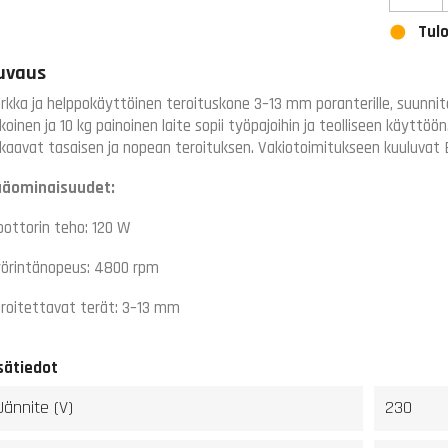
Tulo
uvaus
rkka ja helppokäyttöinen teroituskone 3–13 mm poranterille, suunni
koinen ja 10 kg painoinen laite sopii työpajoihin ja teolliseen käytt
kaavat tasaisen ja nopean teroituksen. Vakiotoimitukseen kuuluvat 
ääominaisuudet:
ottorin teho: 120 W
örintänopeus: 4800 rpm
roitettavat terät: 3–13 mm
sätiedot
Jännite (V)
230