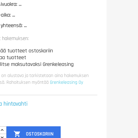
ivuokra:
...
-aika:
...
 yhteensä:
...
t hakemuksen:
sää tuotteet ostoskoriin
laa tuotteet
litse maksutavaksi Grenkeleasing
 on alustava ja tarkistetaan aina hakemuksen
sä. Rahoituksen myöntää
Grenkeleasing Oy
a hintavahti

OSTOSKORIIN