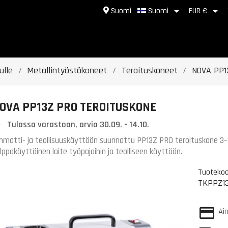


Suomi
Suomi
EUR €
ulle
Metallintyöstökoneet
Teroituskoneet
NOVA PP1
OVA PP13Z PRO TEROITUSKONE
Tulossa varastoon, arvio 30.09. - 14.10.
matti- ja teollisuuskäyttöön suunnattu PP13Z PRO teroituskone 3–1
lppokäyttöinen laite työpajoihin ja teolliseen käyttöön.
Tuotekoo
TKPPZ1
Ai