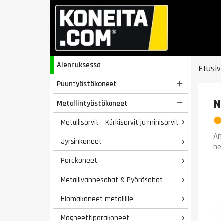
Alennuksessa
Etusiv
Puuntyöstökoneet

N
Metallintyöstökoneet

Metallisorvit - Kärkisorvit ja minisorvit

Am
Jyrsinkoneet

he
Porakoneet

Metallivannesahat & Pyörösahat

Hiomakoneet metallille

Magneettiporakoneet
