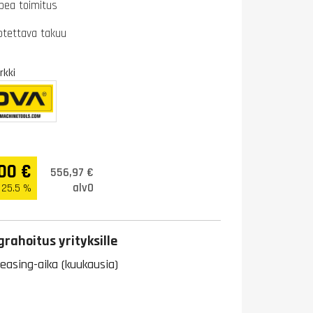
pea toimitus
otettava takuu
kki
00 €
556,97 €
alv0
 25.5 %
rahoitus yrityksille
leasing-aika (kuukausia)