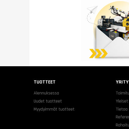
TUOTTEET
YRIT
Alennuksessa
Toimit
Uudet tuotteet
Yleiset
Myydyimmät tuotteet
Tietoa
Refere
Rahoitu