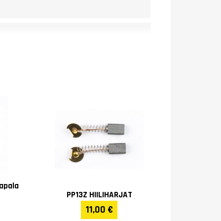
vapala
PP13Z HIILIHARJAT
11,00 €