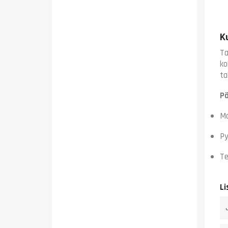
K
Ta
ko
ta
P
Mo
Py
Te
Li