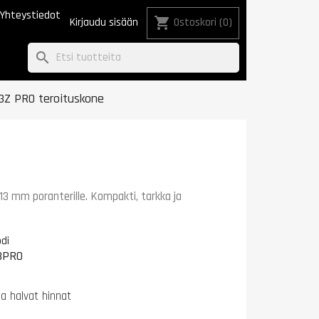
Yhteystiedot
shopping_cart
Kirjaudu sisään
Ostoskori
(0)
search
3Z PRO teroituskone
3 mm poranterille. Kompakti, tarkka ja
di
3PRO
na halvat hinnat