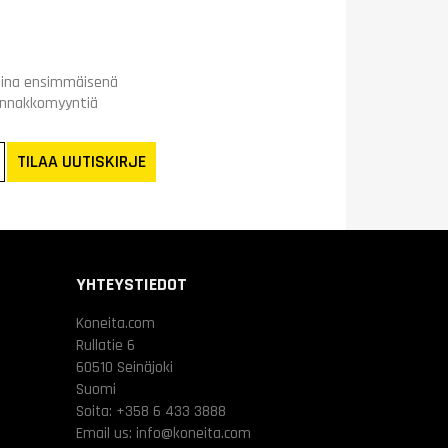
t aina ensimmäisenä
ennakkomyyntiä
TILAA UUTISKIRJE
YHTEYSTIEDOT
Koneita.com
Rullatie 6
60510 Seinäjoki
Suomi
Soita:
+358 6 433 3888
Email us:
info@koneita.com