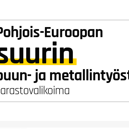
Pohjois-Euroopan
suurin
puun- ja metallintyö
varastovalikoima