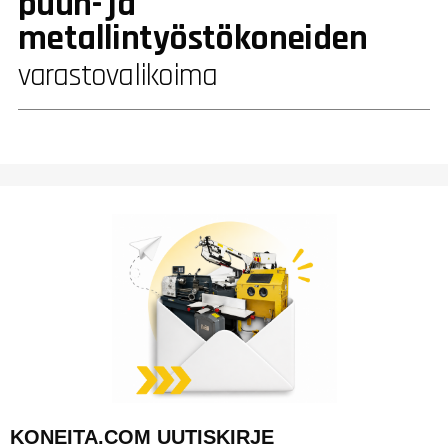
puun- ja
metallintyöstökoneiden
varastovalikoima
KONEITA.COM UUTISKIRJE