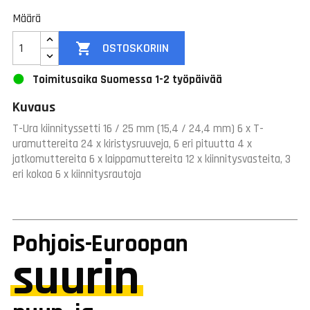
Määrä

OSTOSKORIIN
Toimitusaika Suomessa 1-2 työpäivää
Kuvaus
T-Ura kiinnityssetti 16 / 25 mm (15,4 / 24,4 mm) 6 x T-
uramuttereita 24 x kiristysruuveja, 6 eri pituutta 4 x
jatkomuttereita 6 x laippamuttereita 12 x kiinnitysvasteita, 3
eri kokoa 6 x kiinnitysrautoja
Pohjois-Euroopan
suurin