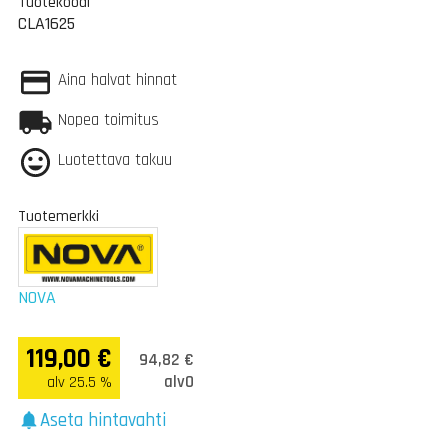
Tuotekoodi
CLA1625
Aina halvat hinnat
Nopea toimitus
Luotettava takuu
Tuotemerkki
NOVA
119,00 €
94,82 €
alv0
alv 25.5 %
Aseta hintavahti
notifications