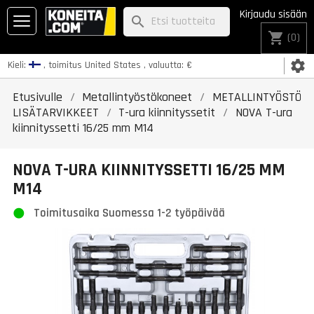
Kirjaudu sisään
search
shopping_cart
(0)
settings
Kieli:
, toimitus
United States
, valuutta:
€
Etusivulle
Metallintyöstökoneet
METALLINTYÖSTÖ
LISÄTARVIKKEET
T-ura kiinnityssetit
NOVA T-ura
kiinnityssetti 16/25 mm M14
NOVA T-URA KIINNITYSSETTI 16/25 MM
M14
Toimitusaika Suomessa 1-2 työpäivää