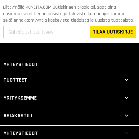
Liittymällä KONEITA.COM uutiskirjeen tilaajaksi, saat aina
ensimmäisenä tiedon uusista ja tulevista kampanjoistamme
sekä ennakkomyyntiä koskevista tiedoista ja uusista tuotteista.
TILAA UUTISKIRJE
YHTEYSTIEDOT

TUOTTEET

YRITYKSEMME

ASIAKASTILI
keyboard_arrow_down
YHTEYSTIEDOT