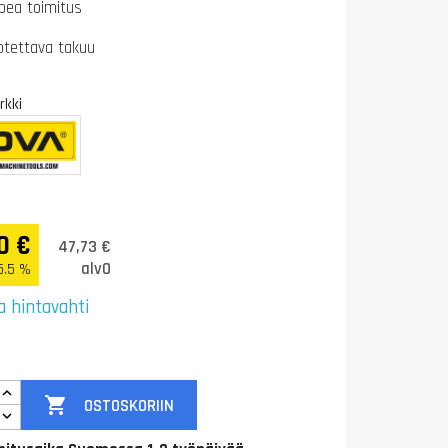
pea toimitus
otettava takuu
kki
0 €
47,73 €
alv0
5.5 %
a hintavahti

OSTOSKORIIN