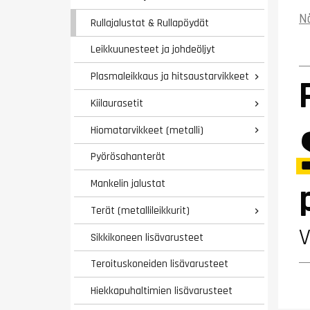
N
Rullajalustat & Rullapöydät
Leikkuunesteet ja johdeöljyt
Plasmaleikkaus ja hitsaustarvikkeet

Kiilaurasetit

Hiomatarvikkeet (metalli)

Pyörösahanterät
Mankelin jalustat
Terät (metallileikkurit)

Sikkikoneen lisävarusteet
Teroituskoneiden lisävarusteet
Hiekkapuhaltimien lisävarusteet