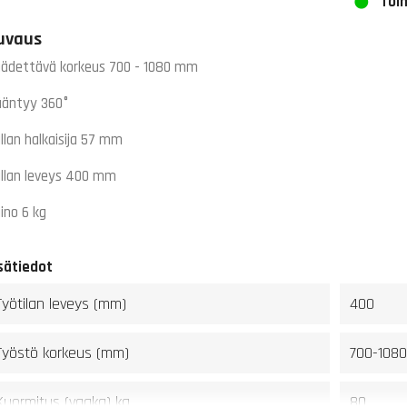
Toim
uvaus
ädettävä korkeus 700 - 1080 mm
äntyy 360°
llan halkaisija 57 mm
llan leveys 400 mm
ino 6 kg
sätiedot
Työtilan leveys (mm)
400
Työstö korkeus (mm)
700-108
Kuormitus (vaaka) kg
80