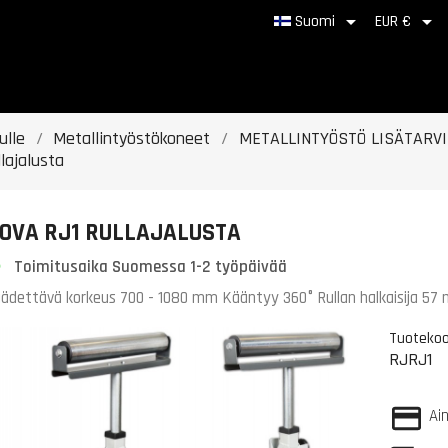


Suomi
EUR €
ulle
Metallintyöstökoneet
METALLINTYÖSTÖ LISÄTARV
llajalusta
OVA RJ1 RULLAJALUSTA
Toimitusaika Suomessa 1-2 työpäivää
ädettävä korkeus 700 - 1080 mm Kääntyy 360° Rullan halkaisija 57
Tuotekoo
RJRJ1
Ai