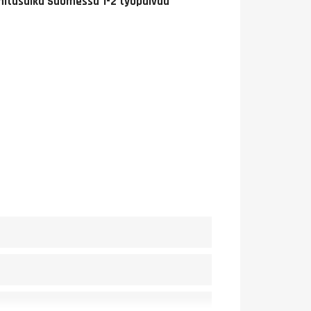
itusaika Suomessa 1-2 työpäivää
0