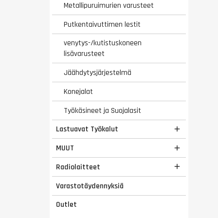
Metallipuruimurien varusteet
Putkentaivuttimen lestit
venytys-/kutistuskoneen
lisävarusteet
Jäähdytysjärjestelmä
Konejalat
Työkäsineet ja Suojalasit
Lastuavat Työkalut

MUUT

Radiolaitteet

Varastotäydennyksiä
Outlet