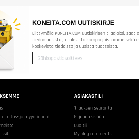
KONEITA.COM UUTISKIRJE
Liittymällä KONEITA.COM uutiskirjeen tilaajaksi, saa
tiedon uusista ja tulevista kampanjoistamme sekä 
koskevista tiedoista ja uusista tuotteista.
YKSEMME
ASIAKASTILI
us
Tilauksen seuranta
 toimitus- ja myyntiehdot
Kirjaudu sisään
 meistä
Luo tili
nssit
My blog comments