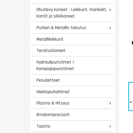
Ohutlevy koneet - Leikkurit, mankelit,

kantit ja sikkikoneet
Putken & Metallin taivutus

Metallileikkurit
Teroituskoneet
Hydraulipuristimet /
Konepajapuristimet
Pesulaitteet
Hiekkapuhaltimet
Plasma & Hitsaus

Ilmakompressorit
Taonta
