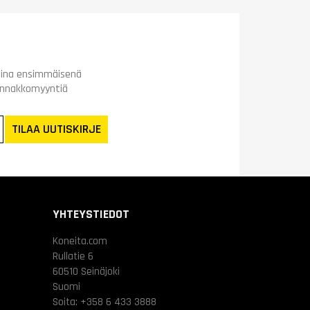
t aina ensimmäisenä
ennakkomyyntiä
TILAA UUTISKIRJE
YHTEYSTIEDOT
Koneita.com
Rullatie 6
60510 Seinäjoki
Suomi
Soita:
+358 6 433 3888