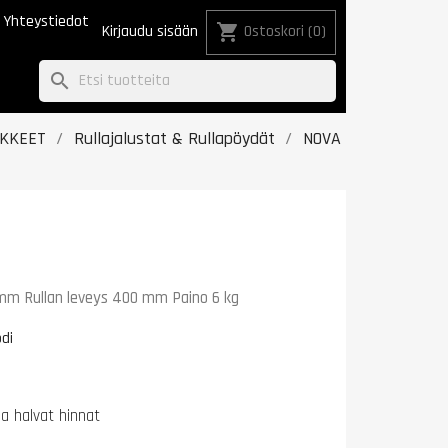
Yhteystiedot
shopping_cart
Kirjaudu sisään
Ostoskori
(0)
search
IKKEET
Rullajalustat & Rullapöydät
NOVA
 mm Rullan leveys 400 mm Paino 6 kg
di
na halvat hinnat