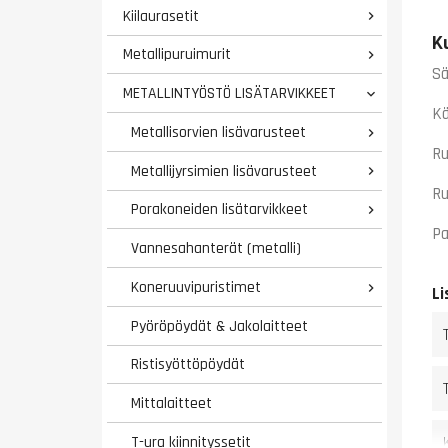
Kiilaurasetit

K
Metallipuruimurit

Sä
METALLINTYÖSTÖ LISÄTARVIKKEET

Kä
Metallisorvien lisävarusteet

Ru
Metallijyrsimien lisävarusteet

Ru
Porakoneiden lisätarvikkeet

Pa
Vannesahanterät (metalli)
Koneruuvipuristimet

Li
Pyöröpöydät & Jakolaitteet
Ristisyöttöpöydät
Mittalaitteet
T-ura kiinnityssetit