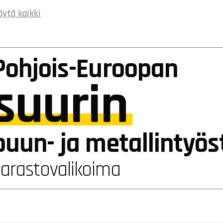
äytä kaikki
Paino (kg)
6
Takuu
1 vuosi
Pohjois-Euroopan
suurin
puun- ja metallintyö
varastovalikoima