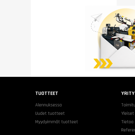
TUOTTEET
YRIT
Alennuksessa
Toimit
Uudet tuotteet
Yleiset
Myydyimmät tuotteet
Tietoa
Refere