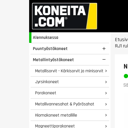
Alennuksessa
Etusiv
RJ1 ru
Puuntyöstökoneet

Metallintyöstökoneet

N
Metallisorvit - Kärkisorvit ja minisorvit

Jyrsinkoneet

Sä
Porakoneet

Metallivannesahat & Pyörösahat

Hiomakoneet metallille

Magneettiporakoneet
