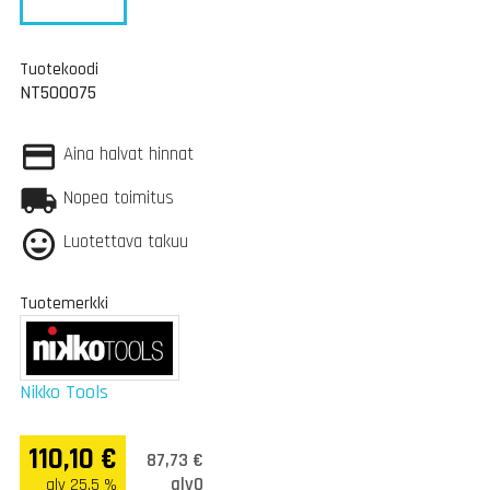
Tuotekoodi
NT500075
Aina halvat hinnat
Nopea toimitus
Luotettava takuu
Tuotemerkki
Nikko Tools
110,10 €
87,73 €
alv0
alv 25.5 %