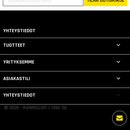
TILAA UUTISKIRJE
YHTEYSTIEDOT

TUOTTEET

YRITYKSEMME

ASIAKASTILI
keyboard_arrow_down
YHTEYSTIEDOT
© 2026 - Koneita.com / Utec Oy