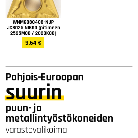
WNMG080408-NUP
JC8025 NIKKO (pitimeen
2525M08 / 2020K08)
9,64 €
Pohjois-Euroopan
suurin
puun- ja
metallintyöstökoneiden
varastovalikoima