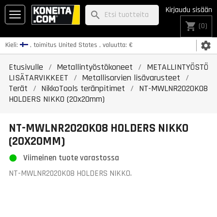
Kirjaudu sisään
search
shopping_cart
(0)
settings
Kieli:
, toimitus
United States
, valuutta:
€
Etusivulle
Metallintyöstökoneet
METALLINTYÖSTÖ
LISÄTARVIKKEET
Metallisorvien lisävarusteet
Terät
NikkoTools teränpitimet
NT-MWLNR2020K08
HOLDERS NIKKO (20x20mm)
NT-MWLNR2020K08 HOLDERS NIKKO
(20X20MM)
Viimeinen tuote varastossa
NT-MWLNR2020K08 HOLDERS NIKKO.