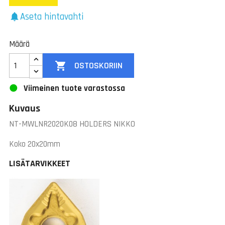
Aseta hintavahti
notifications
Määrä

OSTOSKORIIN
Viimeinen tuote varastossa
Kuvaus
NT-MWLNR2020K08 HOLDERS NIKKO
Koko 20x20mm
LISÄTARVIKKEET