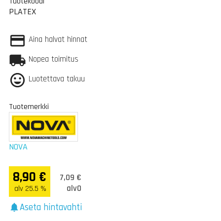
Tuotekoodi
PLATEX
Aina halvat hinnat
Nopea toimitus
Luotettava takuu
Tuotemerkki
NOVA
8,90 €
7,09 €
alv0
alv 25.5 %
Aseta hintavahti
notifications