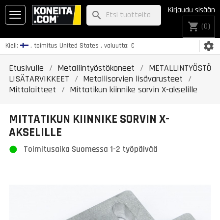
Kirjaudu sisään
search
shopping_cart
(0)
settings
Kieli:
, toimitus
United States
, valuutta:
€
Etusivulle
Metallintyöstökoneet
METALLINTYÖSTÖ
LISÄTARVIKKEET
Metallisorvien lisävarusteet
Mittalaitteet
Mittatikun kiinnike sorvin X-akselille
MITTATIKUN KIINNIKE SORVIN X-
AKSELILLE
Toimitusaika Suomessa 1-2 työpäivää