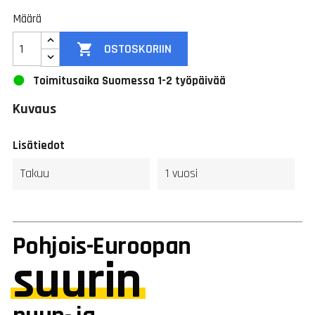
Määrä

OSTOSKORIIN
Toimitusaika Suomessa 1-2 työpäivää
Kuvaus
Lisätiedot
Takuu
1 vuosi
Pohjois-Euroopan
suurin