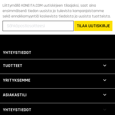
Liittymällä KONEITA.COM uutiskirjeen tilaajaksi, saat aina
ensimmäisenä tiedon uusista ja tulevista kampanjoistamme
sekä ennakkomyyntiä koskevista tiedoista ja uusista tuotteista.
TILAA UUTISKIRJE
YHTEYSTIEDOT

TUOTTEET

YRITYKSEMME

ASIAKASTILI
keyboard_arrow_down
YHTEYSTIEDOT