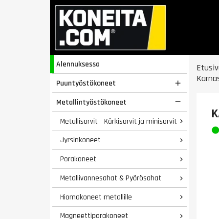
Alennuksessa
Etusiv
Karna
Puuntyöstökoneet

Metallintyöstökoneet

K
Metallisorvit - Kärkisorvit ja minisorvit

Jyrsinkoneet

Porakoneet

Metallivannesahat & Pyörösahat

Hiomakoneet metallille

Magneettiporakoneet
