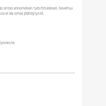
ja antaa erinomaisen työstötuloksen. Soveltuu
joissa ei ole omaa jäähdytystä.
ytysneste