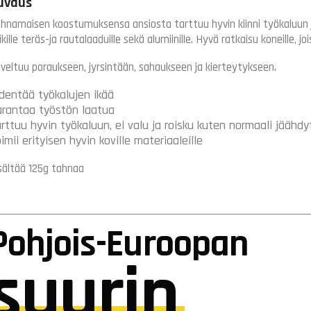
uvaus
hnamaisen koostumuksensa ansiosta tarttuu hyvin kiinni työkaluun 
ikille teräs-ja rautalaaduille sekä alumiinille. Hyvä ratkaisu koneille, 
veltuu poraukseen, jyrsintään, sahaukseen ja kierteytykseen.
dentää työkalujen ikää
rantaa työstön laatua
rttuu hyvin työkaluun, ei valu ja roisku kuten normaali jäähd
imii erityisen hyvin koville materiaaleille
sältää 125g tahnaa
Pohjois-Euroopan
suurin