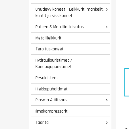
Ohutlevy koneet - Leikkurit, mankelit,

kantit ja sikkikoneet
Putken & Metallin taivutus

Metallileikkurit
Teroituskoneet
Hydraulipuristimet /
Konepajapuristimet
Pesulaitteet
Hiekkapuhaltimet
Plasma & Hitsaus

Ilmakompressorit
Taonta
