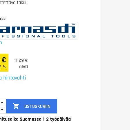
otettava takuu
kki
h
7 €
11,29 €
alv0
.5 %
a hintavahti

OSTOSKORIIN
itusaika Suomessa 1-2 työpäivää