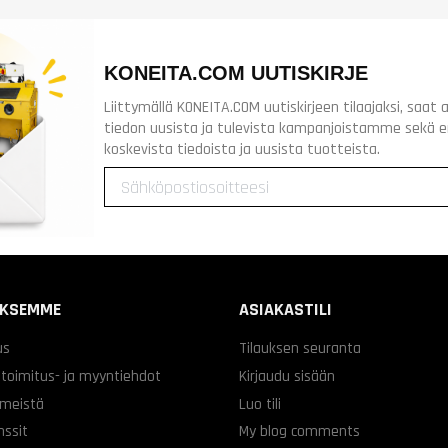
KONEITA.COM UUTISKIRJE
Liittymällä KONEITA.COM uutiskirjeen tilaajaksi, saa
tiedon uusista ja tulevista kampanjoistamme sekä 
koskevista tiedoista ja uusista tuotteista.
YKSEMME
ASIAKASTILI
us
Tilauksen seuranta
 toimitus- ja myyntiehdot
Kirjaudu sisään
 meistä
Luo tili
nssit
My blog comments