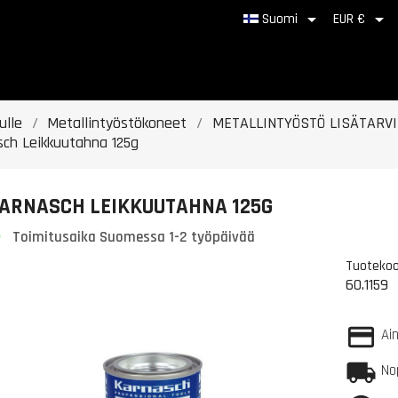


Suomi
EUR €
ulle
Metallintyöstökoneet
METALLINTYÖSTÖ LISÄTARV
sch Leikkuutahna 125g
ARNASCH LEIKKUUTAHNA 125G
Toimitusaika Suomessa 1-2 työpäivää
Tuotekoo
60.1159
Ai
No