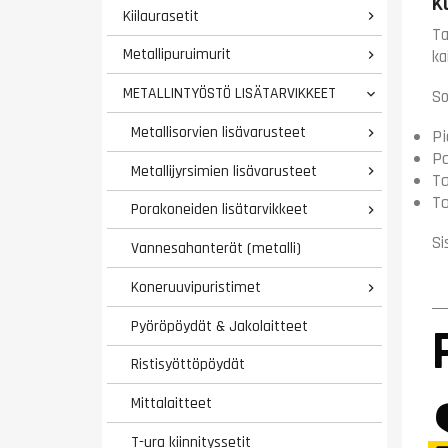
K
Kiilaurasetit

Ta
Metallipuruimurit
ka

METALLINTYÖSTÖ LISÄTARVIKKEET

So
Metallisorvien lisävarusteet

Pi
Pa
Metallijyrsimien lisävarusteet

Ta
To
Porakoneiden lisätarvikkeet

Si
Vannesahanterät (metalli)
Koneruuvipuristimet

Pyöröpöydät & Jakolaitteet
Ristisyöttöpöydät
Mittalaitteet
T-ura kiinnityssetit