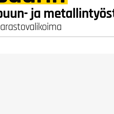
puun- ja metallintyö
varastovalikoima