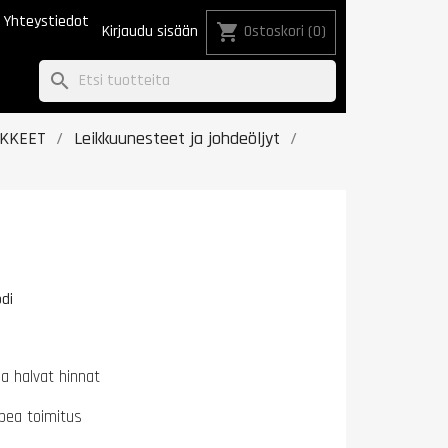
Yhteystiedot
shopping_cart
Kirjaudu sisään
Ostoskori
(0)
search
IKKEET
Leikkuunesteet ja johdeöljyt
di
na halvat hinnat
pea toimitus