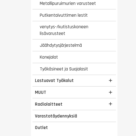
Metallipuruimurien varusteet
Putkentaivuttimen lestit
venytys-/kutistuskoneen
lisävarusteet
Jäähdytysjärjestelmä
Konejalat
Työkäsineet ja Suojalasit
Lastuavat Työkalut

MUUT

Radiolaitteet

Varastotäydennyksiä
Outlet