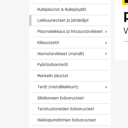
Rullajalustat & Rullapöydät
Leikkuunesteet ja johdeöljyt
Plasmaleikkaus ja hitsaustarvikkeet

Kiilaurasetit

Hiomatarvikkeet (metalli)

Pyörösahanterät
Mankelin jalustat
Terät (metallileikkurit)

Sikkikoneen lisävarusteet
Teroituskoneiden lisävarusteet
Hiekkapuhaltimien lisävarusteet