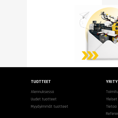
TUOTTEET
YRIT
Alennuksessa
Toimit
Uudet tuotteet
Yleiset
Myydyimmät tuotteet
Tietoa
Refere