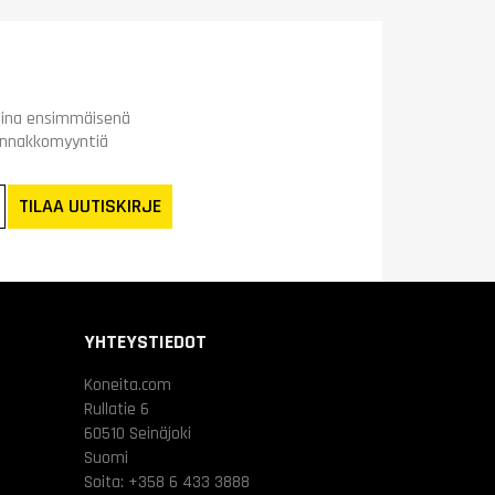
t aina ensimmäisenä
ennakkomyyntiä
TILAA UUTISKIRJE
YHTEYSTIEDOT
Koneita.com
Rullatie 6
60510 Seinäjoki
Suomi
Soita:
+358 6 433 3888