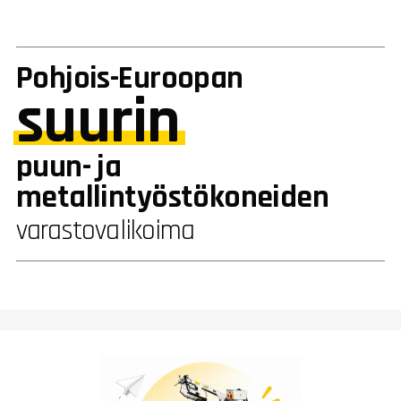
Pohjois-Euroopan
suurin
puun- ja
metallintyöstökoneiden
varastovalikoima