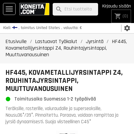
Kirjaudu sisään
search
shopping_cart
(0)
settings
Kieli:
, toimitus
United States
, valuutta:
€
Etusivulle
Lastuavat Työkalut
Jyrsintä
HF445,
Kovametallijyrsintappi Z4, Rouhintajyrsintappi,
Muuttuvanousuinen
HF445, KOVAMETALLIJYRSINTAPPI Z4,
ROUHINTAJYRSINTAPPI,
MUUTTUVANOUSUINEN
Toimitusaika Suomessa 1-2 työpäivää
Teräksille, rosterille, valuraudalle ja superseoksille,
Nousu36°/39°. Pinnoitettu. Poraava, voidaan rampittaa ja
jyrsiä dynaamisesti. Suoja viisteellinen C45°