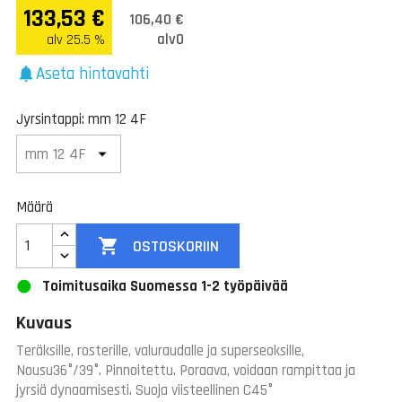
133,53 €
106,40 €
alv0
alv 25.5 %
Aseta hintavahti
notifications
Jyrsintappi: mm 12 4F
Määrä

OSTOSKORIIN
Toimitusaika Suomessa 1-2 työpäivää
Kuvaus
Teräksille, rosterille, valuraudalle ja superseoksille,
Nousu36°/39°. Pinnoitettu. Poraava, voidaan rampittaa ja
jyrsiä dynaamisesti. Suoja viisteellinen C45°