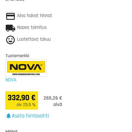
Aina halvat hinnat
Nopea toimitus
Luotettava takuu
Tuotemerkki
NOVA
332,90 €
265,26 €
alv0
alv 25.5 %
Aseta hintavahti
notifications