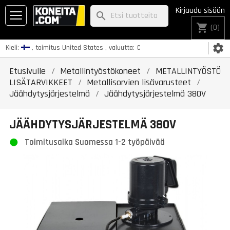
Kirjaudu sisään
search
shopping_cart
(0)
settings
Kieli:
, toimitus
United States
, valuutta:
€
Etusivulle
Metallintyöstökoneet
METALLINTYÖSTÖ
LISÄTARVIKKEET
Metallisorvien lisävarusteet
Jäähdytysjärjestelmä
Jäähdytysjärjestelmä 380V
JÄÄHDYTYSJÄRJESTELMÄ 380V
Toimitusaika Suomessa 1-2 työpäivää