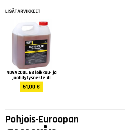
LISÄTARVIKKEET
Paino (kg)
7
Takuu
1 vuosi
NOVACOOL 68 leikkuu- ja
jäähdytysneste 4l
51,00 €
Pohjois-Euroopan