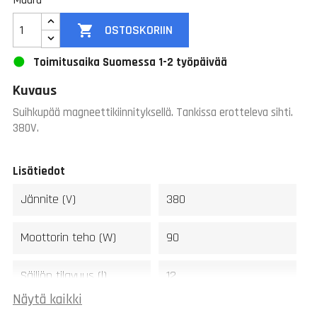
Määrä

OSTOSKORIIN
Toimitusaika Suomessa 1-2 työpäivää
Kuvaus
Suihkupää magneettikiinnityksellä. Tankissa erotteleva sihti.
380V.
Lisätiedot
Jännite (V)
380
Moottorin teho (W)
90
Säiliön tilavuus (l)
12
Näytä kaikki
Jäähdytysteho (l/min)
13