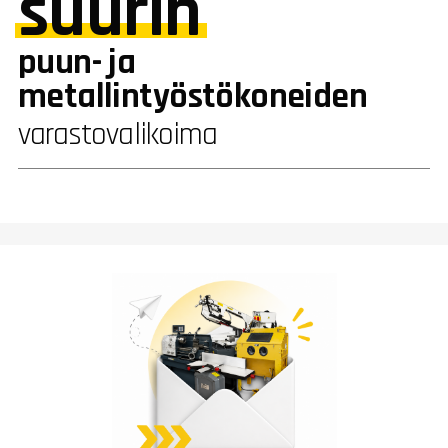
suurin
puun- ja
metallintyöstökoneiden
varastovalikoima