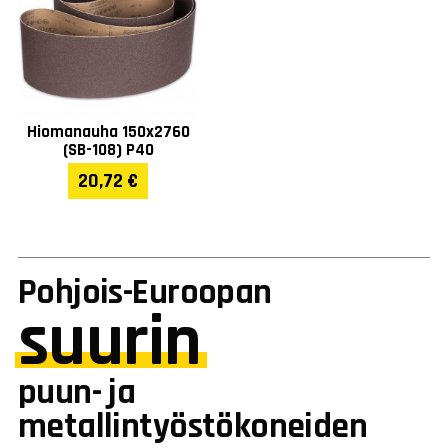
Hiomanauha 150x2760
(SB-108) P40
20,72 €
Pohjois-Euroopan
suurin
puun- ja
metallintyöstökoneiden