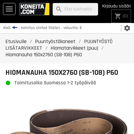
Kirjaudu sisään
search
shopping_cart
(0)
settings
Kieli:
, toimitus
United States
, valuutta:
€
Etusivulle
Puuntyöstökoneet
PUUNTYÖSTÖ
LISÄTARVIKKEET
Hiomatarvikkeet (puu)
Hiomanauha 150x2760 (SB-108) P60
HIOMANAUHA 150X2760 (SB-108) P60
Toimitusaika Suomessa 1-2 työpäivää