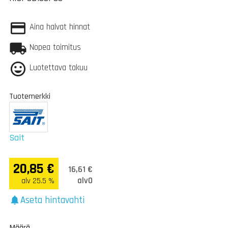
Aina halvat hinnat
Nopea toimitus
Luotettava takuu
Tuotemerkki
Sait
20,85 €
16,61 €
alv0
alv 25.5 %
Aseta hintavahti
notifications