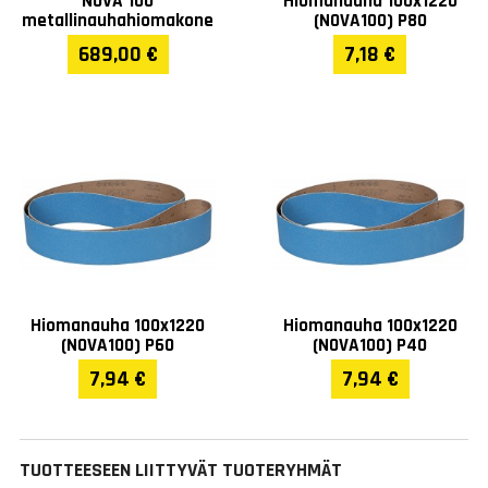
NOVA 100
Hiomanauha 100x1220
metallinauhahiomakone
(NOVA100) P80
689,00 €
7,18 €
Hiomanauha 100x1220
Hiomanauha 100x1220
(NOVA100) P60
(NOVA100) P40
7,94 €
7,94 €
TUOTTEESEEN LIITTYVÄT TUOTERYHMÄT