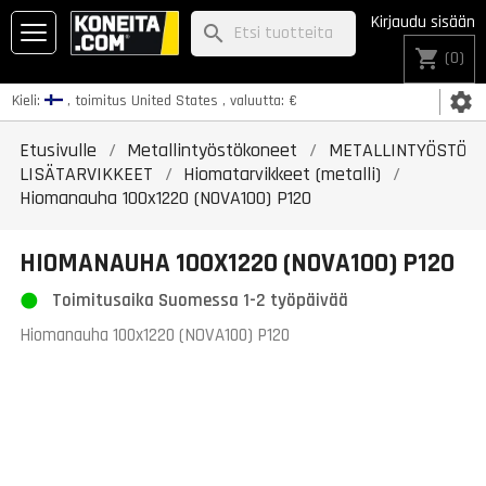
Kirjaudu sisään
search
shopping_cart
(0)
settings
Kieli:
, toimitus
United States
, valuutta:
€
Etusivulle
Metallintyöstökoneet
METALLINTYÖSTÖ
LISÄTARVIKKEET
Hiomatarvikkeet (metalli)
Hiomanauha 100x1220 (NOVA100) P120
HIOMANAUHA 100X1220 (NOVA100) P120
Toimitusaika Suomessa 1-2 työpäivää
Hiomanauha 100x1220 (NOVA100) P120