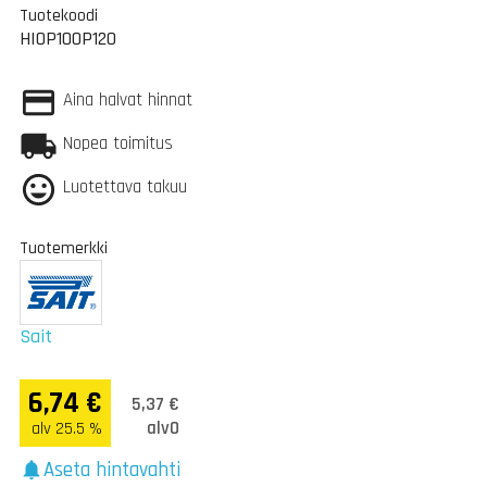
Tuotekoodi
HIOP100P120
Aina halvat hinnat
Nopea toimitus
Luotettava takuu
Tuotemerkki
Sait
6,74 €
5,37 €
alv0
alv 25.5 %
Aseta hintavahti
notifications