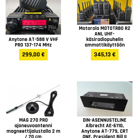
Motorola MOTOTRBO R2
ANL UHF-
Anytone AT-588 V VHF
käsiradiopuhelin
PRO 137-174 MHz
ammattikäyttöön
299,00 €
345,13 €
MAG 270 PRO
DIN-ASENNUSTELINE
ajoneuvoantenni
Albrecht AE-6110,
magneettijalustalla 2 m
Anytone AT-779, CRT
/ 70 cm
ONE, President Bill II