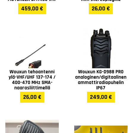
459,00 €
26,00 €
Wouxun tehoantenni
Wouxun KG-D988 PRO
ylä-VHF/UHF 137-174 /
analoginen/digitaalinen
400-470 MHz SMA-
ammattiradiopuhelin
naarasliittimellä
IP67
26,00 €
249,00 €