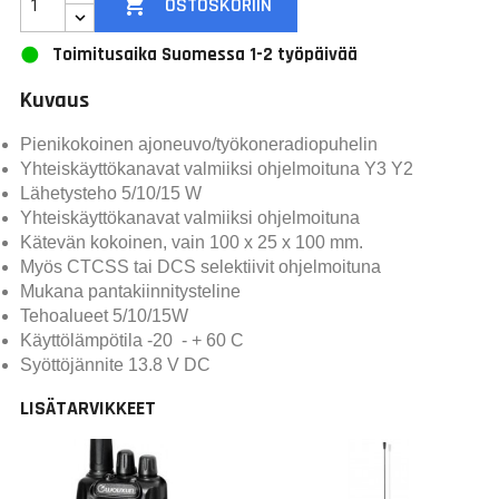

OSTOSKORIIN
Toimitusaika Suomessa 1-2 työpäivää
Kuvaus
Pienikokoinen ajoneuvo/työkoneradiopuhelin
Yhteiskäyttökanavat valmiiksi ohjelmoituna Y3 Y2
Lähetysteho 5/10/15 W
Yhteiskäyttökanavat valmiiksi ohjelmoituna
Kätevän kokoinen, vain 100 x 25 x 100 mm.
Myös CTCSS tai DCS selektiivit ohjelmoituna
Mukana pantakiinnitysteline
Tehoalueet 5/10/15W
Käyttölämpötila -20 - + 60 C
Syöttöjännite 13.8 V DC
LISÄTARVIKKEET