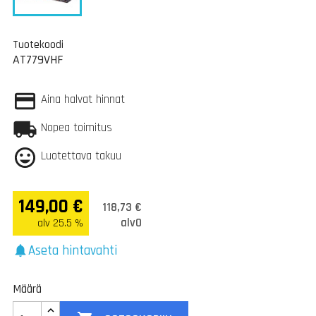
Tuotekoodi
AT779VHF
Aina halvat hinnat
Nopea toimitus
Luotettava takuu
149,00 €
118,73 €
alv0
alv 25.5 %
Aseta hintavahti
notifications
Määrä