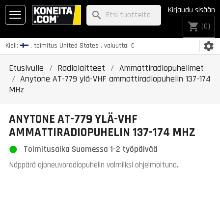
Kirjaudu sisään
search
shopping_cart
(0)
settings
Kieli:
, toimitus
United States
, valuutta:
€
Etusivulle
Radiolaitteet
Ammattiradiopuhelimet
Anytone AT-779 ylä-VHF ammattiradiopuhelin 137-174
MHz
ANYTONE AT-779 YLÄ-VHF
AMMATTIRADIOPUHELIN 137-174 MHZ
Toimitusaika Suomessa 1-2 työpäivää
Näppärä ajoneuvoradiopuhelin valmiiksi ohjelmoituna.