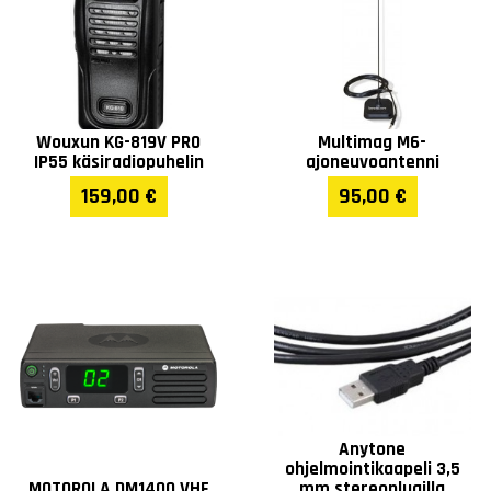
Wouxun KG-819V PRO
Multimag M6-
IP55 käsiradiopuhelin
ajoneuvoantenni
159,00 €
95,00 €
Anytone
ohjelmointikaapeli 3,5
MOTOROLA DM1400 VHF
mm stereoplugilla