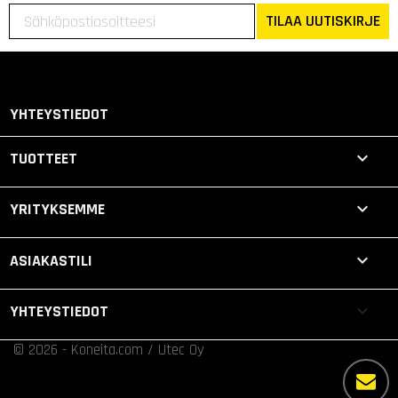
TILAA UUTISKIRJE
YHTEYSTIEDOT

TUOTTEET

YRITYKSEMME

ASIAKASTILI
keyboard_arrow_down
YHTEYSTIEDOT
© 2026 - Koneita.com / Utec Oy